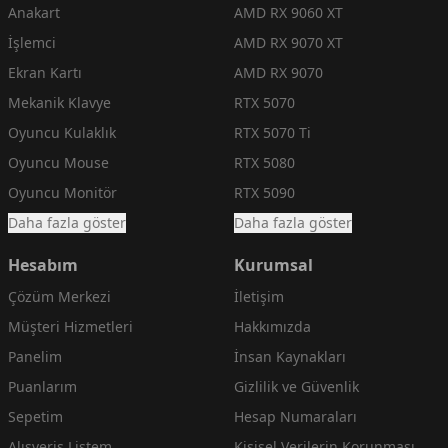
Anakart
AMD RX 9060 XT
İşlemci
AMD RX 9070 XT
Ekran Kartı
AMD RX 9070
Mekanik Klavye
RTX 5070
Oyuncu Kulaklık
RTX 5070 Ti
Oyuncu Mouse
RTX 5080
Oyuncu Monitör
RTX 5090
Daha fazla göster
Daha fazla göster
Hesabım
Kurumsal
Çözüm Merkezi
İletişim
Müşteri Hizmetleri
Hakkımızda
Panelim
İnsan Kaynakları
Puanlarım
Gizlilik ve Güvenlik
Sepetim
Hesap Numaraları
Alışveriş Listem
Kişisel Verilerin Korunması