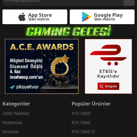
App Store
Google Play
'dan indirin
'den indirin
Kategoriler
Popüler Ürünler
OEM Paketler
RTX 5050
Notebook
RTX 5060
Monitör
RTX 5060 Ti