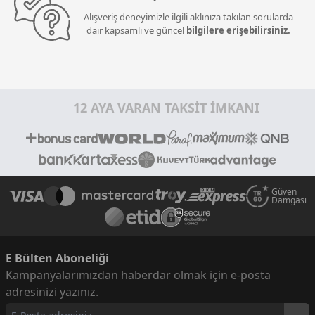
Alışveriş deneyimizle ilgili aklınıza takılan sorularda
dair kapsamlı ve güncel
bilgilere erişebilirsiniz.
12 AYA VARAN TAKSİT İMKANI
Güven
Damgası
E Bülten Aboneliği
Kampanyalarımızdan haberdar olmak için e-posta
adresinizi yazınız.