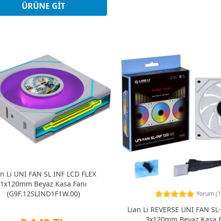
Peşin Fiyatına 3 Taksit
ÜRÜNE GIT
an Li UNI FAN SL INF LCD FLEX
1x120mm Beyaz Kasa Fanı
(G9F.12SLIND1F1W.00)
Yorum (1
Lian Li REVERSE UNI FAN SL
3x120mm Beyaz Kasa F