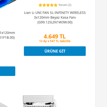
Yorum (2)
Lian Li UNI FAN SL-INFINITY WIRELESS
3x120mm Beyaz Kasa Fanı
(G99.12SLIN1W3W.00)
X 1x120mm
4.649 TL
D1F1B.00)
Peşin Fiyatına 3 Taksit
12 Ay x 547 TL taksitle
Peşin Fiyatına 3 Taksit
ÜRÜNE GIT
t
t