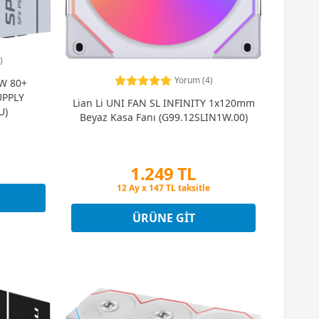
)
Yorum (4)
0W 80+
UPPLY
Lian Li UNI FAN SL INFINITY 1x120mm
U)
Beyaz Kasa Fanı (G99.12SLIN1W.00)
1.249 TL
t
Peşin Fiyatına 3 Taksit
t
12 Ay x 147 TL taksitle
Peşin Fiyatına 3 Taksit
ÜRÜNE GIT