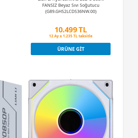
FANSIZ Beyaz Sıvı Soğutucu
(G89.GHS2LCDS36NW.00)
10.499 TL
Peşin Fiyatına 3 Taksit
12 Ay x 1.235 TL taksitle
Peşin Fiyatına 3 Taksit
ÜRÜNE GIT