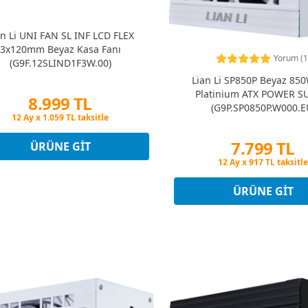
an Li UNI FAN SL INF LCD FLEX
3x120mm Beyaz Kasa Fanı
Yorum (1
(G9F.12SLIND1F3W.00)
Lian Li SP850P Beyaz 85
Platinium ATX POWER S
8.999 TL
(G9P.SP0850P.W000.E
Peşin Fiyatına 3 Taksit
12 Ay x 1.059 TL taksitle
Peşin Fiyatına 3 Taksit
7.799 TL
ÜRÜNE GIT
Peşin Fiyatına 3 Taksi
12 Ay x 917 TL taksitle
Peşin Fiyatına 3 Taksi
ÜRÜNE GIT