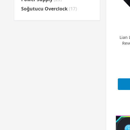
Soğutucu Overclock
(17)
Lian 
Rev