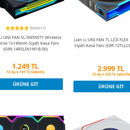
Yorum (1)
Li UNI FAN SL INFINITY Wireless
Lian Li UNI FAN TL LCD FLE
erse 1x140mm Siyah Kasa Fanı
Siyah Kasa Fanı (G9F.12TLLC
(G99.14RSLIN1W1B.00)
1.249 TL
2.999 TL
Peşin Fiyatına 3 Taksit
Peşin Fiyatına 3 Taksi
12 Ay x 147 TL taksitle
12 Ay x 353 TL taksitle
Peşin Fiyatına 3 Taksit
ÜRÜNE GIT
Peşin Fiyatına 3 Taksi
ÜRÜNE GIT