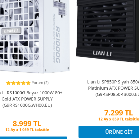
Lian Li SP850P Siyah 85
Yorum (2)
Platinium ATX POWER S
n Li RS1000G Beyaz 1000W 80+
(G9P.SP0850P.B000.E
Gold ATX POWER SUPPLY
(G9P.RS1000G.WH00.EU)
7.299 TL
Peşin Fiyatına 3 Taksi
8.999 TL
12 Ay x 859 TL taksitle
Peşin Fiyatına 3 Taksi
Peşin Fiyatına 3 Taksit
ÜRÜNE GIT
12 Ay x 1.059 TL taksitle