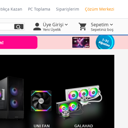
ştıkça Kazan
PC Toplama
Siparişlerim
Çözüm Merkezi
Üye Girişi
Sepetim
Yeni Üyelik
Sepetiniz boş