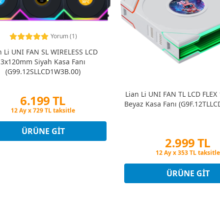
Yorum (1)
n Li UNI FAN SL WIRELESS LCD
3x120mm Siyah Kasa Fanı
(G99.12SLLCD1W3B.00)
Lian Li UNI FAN TL LCD FLE
6.199 TL
Beyaz Kasa Fanı (G9F.12TLLC
Peşin Fiyatına 3 Taksit
12 Ay x 729 TL taksitle
Peşin Fiyatına 3 Taksit
ÜRÜNE GIT
2.999 TL
Peşin Fiyatına 3 Taksi
12 Ay x 353 TL taksitle
Peşin Fiyatına 3 Taksi
ÜRÜNE GIT