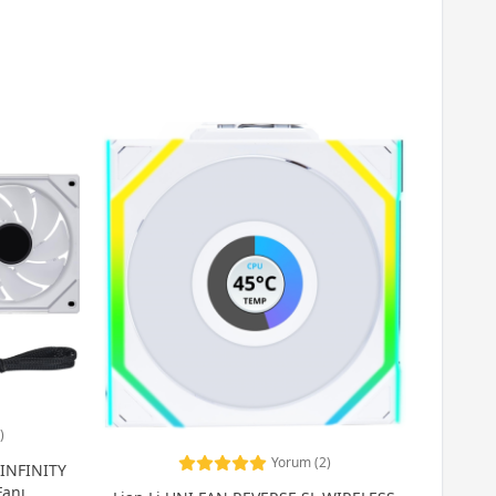
)
Yorum (2)
-INFINITY
anı