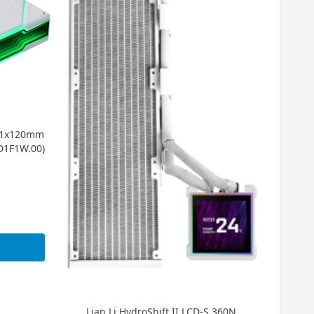
X 1x120mm
D1F1W.00)
t
t
Lian Li HydroShift II LCD-S 360N