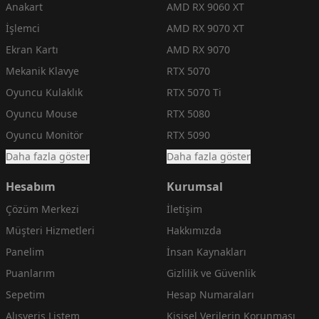
Anakart
AMD RX 9060 XT
İşlemci
AMD RX 9070 XT
Ekran Kartı
AMD RX 9070
Mekanik Klavye
RTX 5070
Oyuncu Kulaklık
RTX 5070 Ti
Oyuncu Mouse
RTX 5080
Oyuncu Monitör
RTX 5090
Daha fazla göster
Daha fazla göster
Hesabım
Kurumsal
Çözüm Merkezi
İletişim
Müşteri Hizmetleri
Hakkımızda
Panelim
İnsan Kaynakları
Puanlarım
Gizlilik ve Güvenlik
Sepetim
Hesap Numaraları
Alışveriş Listem
Kişisel Verilerin Korunması