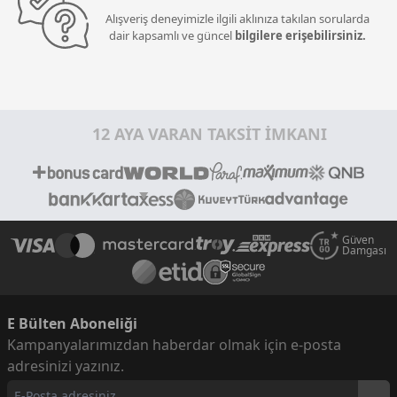
Alışveriş deneyimizle ilgili aklınıza takılan sorularda
dair kapsamlı ve güncel
bilgilere erişebilirsiniz.
12 AYA VARAN TAKSİT İMKANI
Güven
Damgası
E Bülten Aboneliği
Kampanyalarımızdan haberdar olmak için e-posta
adresinizi yazınız.