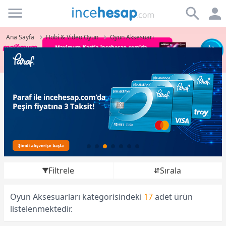
Incehesap
Ana Sayfa
Hobi & Video Oyun
Oyun Aksesuarı
Filtrele
Sırala
Oyun Aksesuarları kategorisindeki
17
adet ürün
listelenmektedir.