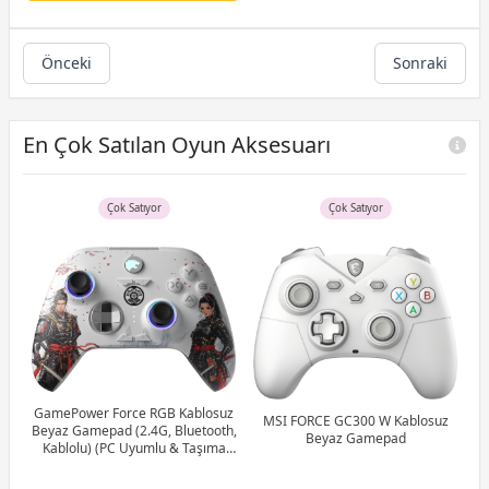
Önceki
Sonraki
En Çok Satılan Oyun Aksesuarı
Çok Satıyor
Çok Satıyor
X
GamePower Force RGB Kablosuz
MSI FORCE GC300 W Kablosuz
Be
Beyaz Gamepad (2.4G, Bluetooth,
Beyaz Gamepad
Kablolu) (PC Uyumlu & Taşıma
D
Çantası Hediyeli)
pad