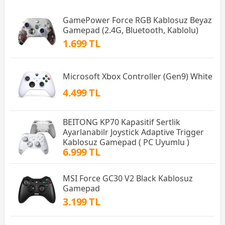
GamePower Force RGB Kablosuz Beyaz
Gamepad (2.4G, Bluetooth, Kablolu)
1.699 TL
Microsoft Xbox Controller (Gen9) White
4.499 TL
BEITONG KP70 Kapasitif Sertlik
Ayarlanabilr Joystick Adaptive Trigger
Kablosuz Gamepad ( PC Uyumlu )
6.999 TL
MSI Force GC30 V2 Black Kablosuz
Gamepad
3.199 TL