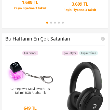
id/
1.699 TL
3.699 TL
Peşin Fiyatına 3 Taksit
Peşin Fiyatına 3 Taksit
9 Ay x 236 TL taksitle
9 Ay x 514 TL taksitle
Peşin Fiyatına 3 Taksit
Peşin Fiyatına 3 Taksit
Bu Haftanın En Çok Satanları
Çok Satıyor
Çok Satıyor
Popüler Ürün
B)
Ram
Gamepower Mavi Switch Tuş
Takımlı RGB Anahtarlık
G
1M
649 TL