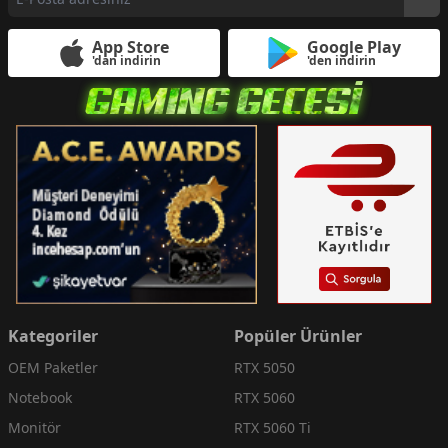
App Store
Google Play
'dan indirin
'den indirin
Kategoriler
Popüler Ürünler
OEM Paketler
RTX 5050
Notebook
RTX 5060
Monitör
RTX 5060 Ti