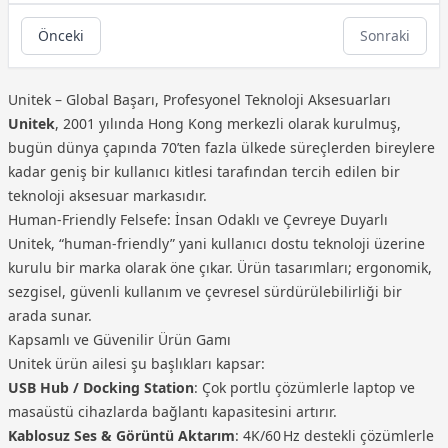
Önceki
Sonraki
Unitek – Global Başarı, Profesyonel Teknoloji Aksesuarları
Unitek
, 2001 yılında Hong Kong merkezli olarak kurulmuş,
bugün dünya çapında 70’ten fazla ülkede süreçlerden bireylere
kadar geniş bir kullanıcı kitlesi tarafından tercih edilen bir
teknoloji aksesuar markasıdır.
Human‑Friendly Felsefe: İnsan Odaklı ve Çevreye Duyarlı
Unitek, “human‑friendly” yani kullanıcı dostu teknoloji üzerine
kurulu bir marka olarak öne çıkar. Ürün tasarımları; ergonomik,
sezgisel, güvenli kullanım ve çevresel sürdürülebilirliği bir
arada sunar.
Kapsamlı ve Güvenilir Ürün Gamı
Unitek ürün ailesi şu başlıkları kapsar:
USB Hub / Docking Station
: Çok portlu çözümlerle laptop ve
masaüstü cihazlarda bağlantı kapasitesini artırır.
Kablosuz Ses & Görüntü Aktarım
: 4K/60 Hz destekli çözümlerle