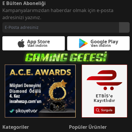
E Bülten Aboneliği
Kampanyalarımızdan haberdar olmak için e-posta
adresinizi yazınız.
App Store
Google Play
'dan indirin
'den indirin
Kategoriler
Popüler Ürünler