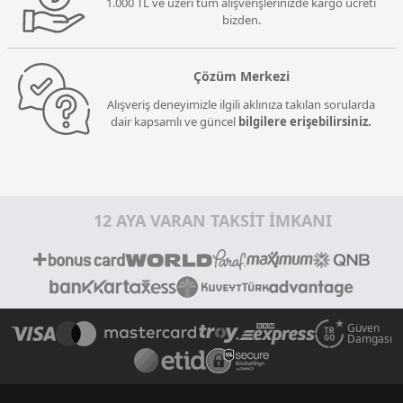
1.000 TL ve üzeri tüm alışverişlerinizde kargo ücreti
bizden.
Çözüm Merkezi
Alışveriş deneyimizle ilgili aklınıza takılan sorularda
dair kapsamlı ve güncel
bilgilere erişebilirsiniz.
12 AYA VARAN TAKSİT İMKANI
Güven
Damgası