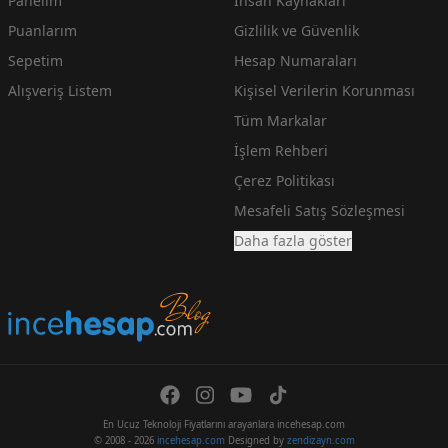
Panelim
İnsan Kaynakları
Puanlarım
Gizlilik ve Güvenlik
Sepetim
Hesap Numaraları
Alışveriş Listem
Kişisel Verilerin Korunması
Tüm Markalar
İşlem Rehberi
Çerez Politikası
Mesafeli Satış Sözleşmesi
Daha fazla göster
En Ucuz Teknoloji Fiyatlarını arayanlara incehesap.com
© 2008 - 2026
incehesap.com
Designed by
zendizayn.com