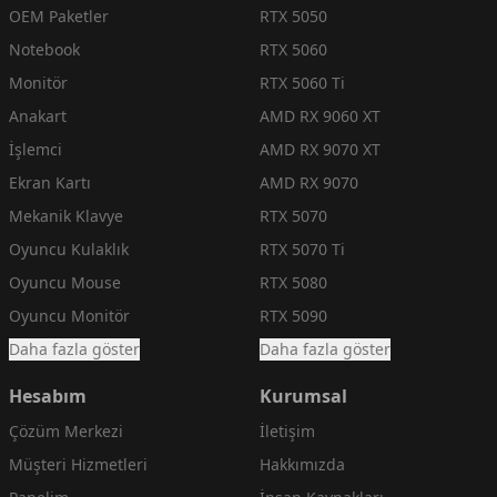
OEM Paketler
RTX 5050
Notebook
RTX 5060
Monitör
RTX 5060 Ti
Anakart
AMD RX 9060 XT
İşlemci
AMD RX 9070 XT
Ekran Kartı
AMD RX 9070
Mekanik Klavye
RTX 5070
Oyuncu Kulaklık
RTX 5070 Ti
Oyuncu Mouse
RTX 5080
Oyuncu Monitör
RTX 5090
Daha fazla göster
Daha fazla göster
Hesabım
Kurumsal
Çözüm Merkezi
İletişim
Müşteri Hizmetleri
Hakkımızda