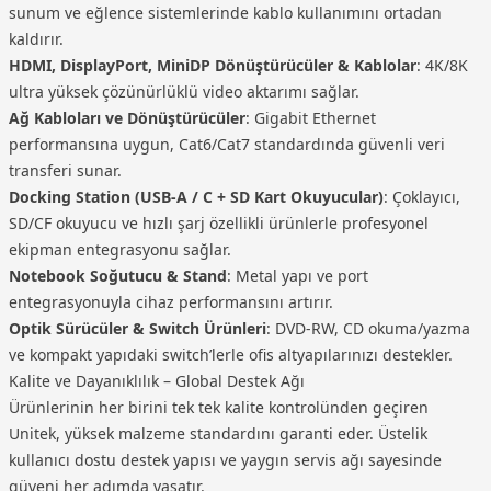
sunum ve eğlence sistemlerinde kablo kullanımını ortadan
kaldırır.
HDMI, DisplayPort, MiniDP Dönüştürücüler & Kablolar
: 4K/8K
ultra yüksek çözünürlüklü video aktarımı sağlar.
Ağ Kabloları ve Dönüştürücüler
: Gigabit Ethernet
performansına uygun, Cat6/Cat7 standardında güvenli veri
transferi sunar.
Docking Station (USB‑A / C + SD Kart Okuyucular)
: Çoklayıcı,
SD/CF okuyucu ve hızlı şarj özellikli ürünlerle profesyonel
ekipman entegrasyonu sağlar.
Notebook Soğutucu & Stand
: Metal yapı ve port
entegrasyonuyla cihaz performansını artırır.
Optik Sürücüler & Switch Ürünleri
: DVD-RW, CD okuma/yazma
ve kompakt yapıdaki switch’lerle ofis altyapılarınızı destekler.
Kalite ve Dayanıklılık – Global Destek Ağı
Ürünlerinin her birini tek tek kalite kontrolünden geçiren
Unitek, yüksek malzeme standardını garanti eder. Üstelik
kullanıcı dostu destek yapısı ve yaygın servis ağı sayesinde
güveni her adımda yaşatır.