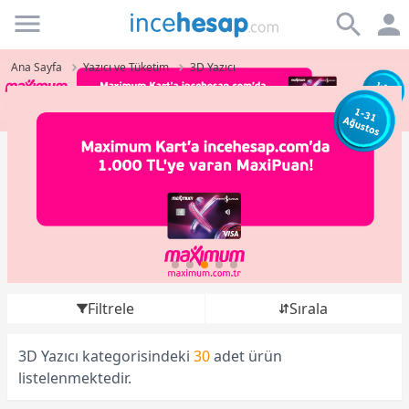
Incehesap
Ana Sayfa
Yazıcı ve Tüketim
3D Yazıcı
Filtrele
Sırala
3D Yazıcı kategorisindeki
30
adet ürün
listelenmektedir.