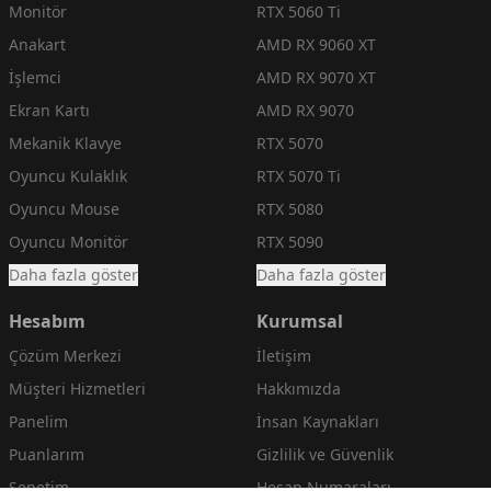
Monitör
RTX 5060 Ti
Anakart
AMD RX 9060 XT
İşlemci
AMD RX 9070 XT
Ekran Kartı
AMD RX 9070
Mekanik Klavye
RTX 5070
Oyuncu Kulaklık
RTX 5070 Ti
Oyuncu Mouse
RTX 5080
Oyuncu Monitör
RTX 5090
Daha fazla göster
Daha fazla göster
Hesabım
Kurumsal
Çözüm Merkezi
İletişim
Müşteri Hizmetleri
Hakkımızda
Panelim
İnsan Kaynakları
Puanlarım
Gizlilik ve Güvenlik
Sepetim
Hesap Numaraları