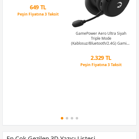
1M
649 TL
Peşin Fiyatına 3 Taksit
12 Ay x 76 TL taksitle
Peşin Fiyatına 3 Taksit
GamePower Aero Ultra Siyah
Triple Mode
(Kablosuz/Bluetooth/2.4G) Gaming
(Oyuncu) Kulaklık
2.329 TL
Peşin Fiyatına 3 Taksit
12 Ay x 274 TL taksitle
Peşin Fiyatına 3 Taksit
En Çok Gezilen 3D Yazıcı Listesi