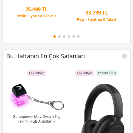
25.499 TL
33.799 TL
Peşin Fiyatına 3 Taksit
Peşin Fiyatına 3 Taksit
9 Ay x 3.540 TL taksitle
9 Ay x 4.693 TL taksitle
Peşin Fiyatına 3 Taksit
Peşin Fiyatına 3 Taksit
Bu Haftanın En Çok Satanları
Çok Satıyor
Çok Satıyor
Popüler Ürün
B)
Ram
Gamepower Mavi Switch Tuş
Takımlı RGB Anahtarlık
G