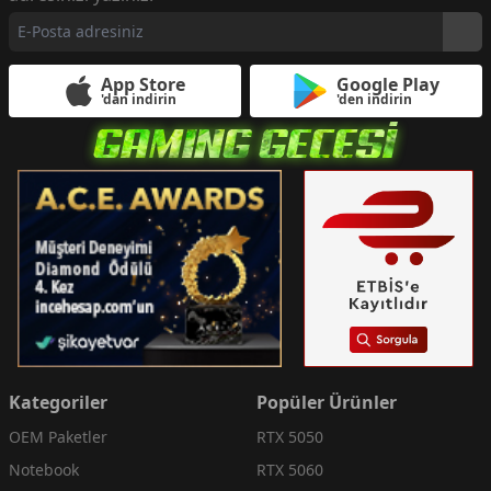
App Store
Google Play
'dan indirin
'den indirin
Kategoriler
Popüler Ürünler
OEM Paketler
RTX 5050
Notebook
RTX 5060