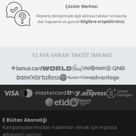
Çözüm Merkezi
Alışveriş deneyimizle ilgili aklınıza takılan sorularda
dair kapsamlı ve güncel
bilgilere erişebilirsiniz.
12 AYA VARAN TAKSİT İMKANI
Güven
Damgası
E Bülten Aboneliği
Kampanyalarımızdan haberdar olmak için e-posta
adresinizi yazınız.