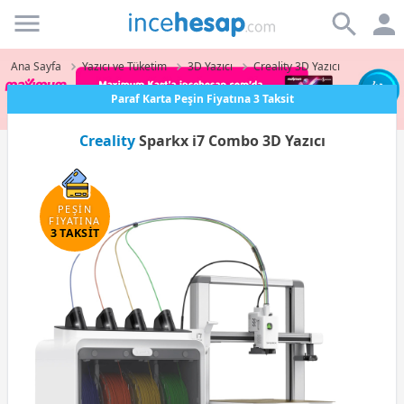
Incehesap
Ana Sayfa
Yazıcı ve Tüketim
3D Yazıcı
Creality 3D Yazıcı
Paraf Karta Peşin Fiyatına 3 Taksit
Creality
Sparkx i7 Combo 3D Yazıcı
PEŞİN
FİYATINA
3 TAKSİT