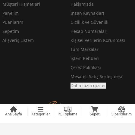
Müşteri Hizmetleri
Hakkımızda
Panelim
İnsan Kaynakları
Puanlarım
Gizlilik ve Güvenlik
Sepetim
Hesap Numaraları
Alışveriş Listem
Kişisel Verilerin Korunması
Tüm Markalar
İşlem Rehberi
Çerez Politikası
Mesafeli Satış Sözleşmesi
Daha fazla göster
Ana Sayfa
Kategoriler
PC Toplama
Sepet
Siparişlerim