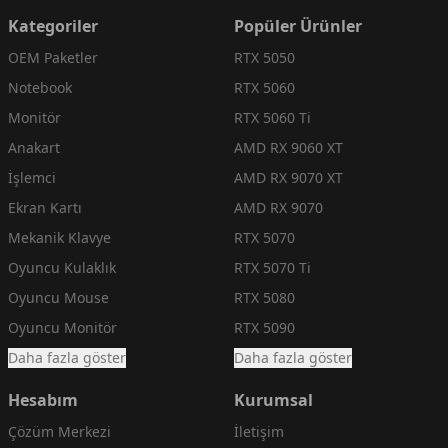
Kategoriler
Popüler Ürünler
OEM Paketler
RTX 5050
Notebook
RTX 5060
Monitör
RTX 5060 Ti
Anakart
AMD RX 9060 XT
İşlemci
AMD RX 9070 XT
Ekran Kartı
AMD RX 9070
Mekanik Klavye
RTX 5070
Oyuncu Kulaklık
RTX 5070 Ti
Oyuncu Mouse
RTX 5080
Oyuncu Monitör
RTX 5090
Daha fazla göster
Daha fazla göster
Hesabım
Kurumsal
Çözüm Merkezi
İletişim