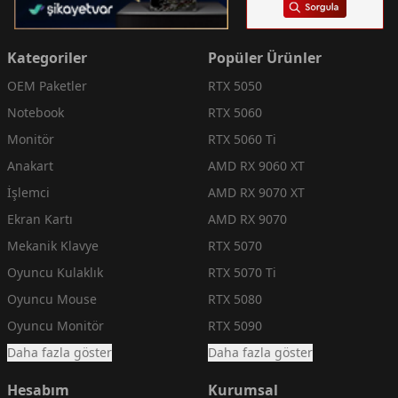
Kategoriler
Popüler Ürünler
OEM Paketler
RTX 5050
Notebook
RTX 5060
Monitör
RTX 5060 Ti
Anakart
AMD RX 9060 XT
İşlemci
AMD RX 9070 XT
Ekran Kartı
AMD RX 9070
Mekanik Klavye
RTX 5070
Oyuncu Kulaklık
RTX 5070 Ti
Oyuncu Mouse
RTX 5080
Oyuncu Monitör
RTX 5090
Daha fazla göster
Daha fazla göster
Hesabım
Kurumsal