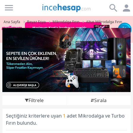
Incehesap
Ana Sayfa
Beyaz Eşya
Mikrodalga Fırın
Altus Mikrodalga Fırın
Filtrele
Sırala
Seçtiğiniz kriterlere uyan
1
adet Mikrodalga ve Turbo
Fırın bulundu.