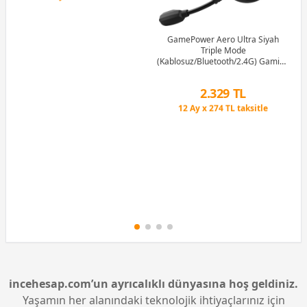
GamePower Aero Ultra Siyah
Triple Mode
(Kablosuz/Bluetooth/2.4G) Gaming
(Oyuncu) Kulaklık
Peşin Fiyatına 3 Taksit
2.329 TL
12 Ay x 274 TL taksitle
Peşin Fiyatına 3 Taksit
incehesap.com’un ayrıcalıklı dünyasına hoş geldiniz.
Yaşamın her alanındaki teknolojik ihtiyaçlarınız için