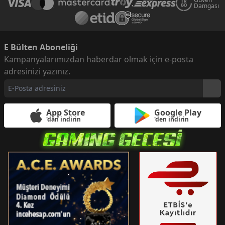
Damgası
E Bülten Aboneliği
Kampanyalarımızdan haberdar olmak için e-posta
adresinizi yazınız.
App Store
Google Play
'dan indirin
'den indirin