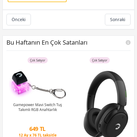
Önceki
Sonraki
Bu Haftanın En Çok Satanları
Çok Satıyor
Çok Satıyor
uş
Gamepower Mavi Switch Tuş
tch
Takımlı RGB Anahtarlık
G
1M
Peşin Fiyatına 3 Taksit
649 TL
12 Ay x 76 TL taksitle
Peşin Fiyatına 3 Taksit