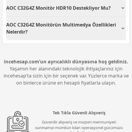
AOC C32G4Z monitör VA panel tipine sahiptir. VA
AOC C32G4Z Monitör HDR10 Destekliyor Mu?
paneller, yüksek kontrast oranlarıyla dikkat çeker ve
böylece daha derin siyahlar ve daha canlı renkler
Evet, AOC C32G4Z monitör HDR10 desteğine sahiptir.
sunar.
AOC C32G4Z Monitörün Multimedya Özellikleri
HDR10, daha yüksek dinamik aralık sunarak
görüntülerde daha fazla parlaklık ve renk zenginliği
Nelerdir?
sağlar.
AOC C32G4Z monitör, 5W x 2 hoparlörlerle
donatılmıştır. Bu dahili hoparlörler, ek ses cihazlarına
ihtiyaç duymadan multimedya içeriklerinizi
dinlemenizi sağlar.
incehesap.com’un ayrıcalıklı dünyasına hoş geldiniz.
Yaşamın her alanındaki teknolojik ihtiyaçlarınız için
incehesap’ta sizin için bir seçenek var. Yüzlerce marka ve
on binlerce ürüne en hesaplı fiyatlarla ulaşın.
Tek Tıkla Güvenli Alışveriş
Güvenilir alışveriş ve müşteri memnuniyeti
sunmamızı mümkün kılan operasyonel gücümüzü