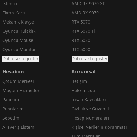
İşlemci
AMD RX 9070 XT
Ekran Kartı
AMD RX 9070
Mekanik Klavye
RTX 5070
Oyuncu Kulaklık
RTX 5070 Ti
Oyuncu Mouse
RTX 5080
Oyuncu Monitör
RTX 5090
Daha fazla göster
Daha fazla göster
Hesabım
Kurumsal
Çözüm Merkezi
İletişim
Müşteri Hizmetleri
Hakkımızda
Panelim
İnsan Kaynakları
Puanlarım
Gizlilik ve Güvenlik
Sepetim
Hesap Numaraları
Alışveriş Listem
Kişisel Verilerin Korunması
Tüm Markalar