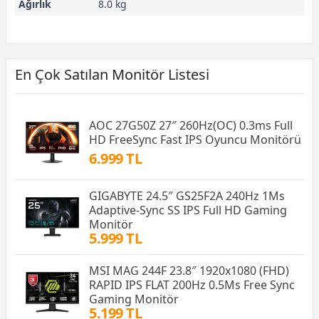
Ağırlık
8.0 kg
En Çok Satılan Monitör Listesi
AOC 27G50Z 27″ 260Hz(OC) 0.3ms Full
HD FreeSync Fast IPS Oyuncu Monitörü
6.999 TL
GIGABYTE 24.5″ GS25F2A 240Hz 1Ms
Adaptive-Sync SS IPS Full HD Gaming
Monitör
5.999 TL
MSI MAG 244F 23.8″ 1920x1080 (FHD)
RAPID IPS FLAT 200Hz 0.5Ms Free Sync
Gaming Monitör
5.199 TL