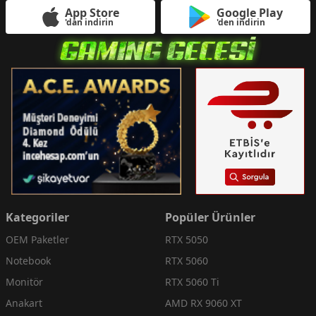
App Store
Google Play
'dan indirin
'den indirin
Kategoriler
Popüler Ürünler
OEM Paketler
RTX 5050
Notebook
RTX 5060
Monitör
RTX 5060 Ti
Anakart
AMD RX 9060 XT