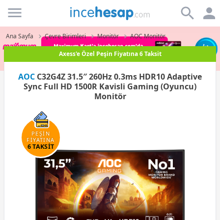
Incehesap
Ana Sayfa
Çevre Birimleri
Monitör
AOC Monitör
Paraf Karta Peşin Fiyatına 3 Taksit
AOC
C32G4Z 31.5″ 260Hz 0.3ms HDR10 Adaptive
Sync Full HD 1500R Kavisli Gaming (Oyuncu)
Monitör
PEŞİN
FİYATINA
6 TAKSİT