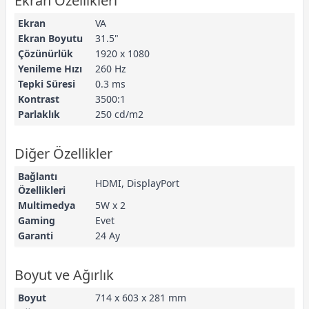
Ekran Özellikleri
Ekran
VA
Ekran Boyutu
31.5"
Çözünürlük
1920 x 1080
Yenileme Hızı
260 Hz
Tepki Süresi
0.3 ms
Kontrast
3500:1
Parlaklık
250 cd/m2
Diğer Özellikler
Bağlantı
HDMI, DisplayPort
Özellikleri
Multimedya
5W x 2
Gaming
Evet
Garanti
24 Ay
Boyut ve Ağırlık
Boyut
714 x 603 x 281 mm