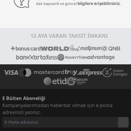
dair kapsamlı ve güncel
bilgilere erişebilirsiniz.
12 AYA VARAN TAKSİT İMKANI
Güven
Damgası
E Bülten Aboneliği
Kampanyalarımızdan haberdar olmak için e-posta
adresinizi yazınız.