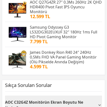
AOC Q27G4ZR 27″ 0.3Ms 260Hz 2K QHD
HDR400 Pivot Fast IPS Oyuncu
Monitörü
12.599 TL
Samsung Odyssey G3
LS32DG302EUXUF 32″ 180Hz 1ms Full
HD Pivot Gaming Monitör
7.799 TL
James Donkey Rion R40 24″ 240Hz
0.5Ms FHD VA Panel Gaming Monitör
(Ölü Pikselde Anında Değişim)
4.599 TL
Sıkça Sorulan Sorular
AOC C32G4Z Monitörün Ekran Boyutu Ne