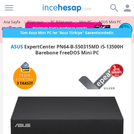
Incehesap
Ana Sayfa
Bilgisayar
PC Bilgisayar
Mini PC
ASUS Mini PC
Tüm Asus Mini PC ler "Asus Türkiye" Garantisindedir.
ASUS
ExpertCenter PN64-B-S50315MD i5-13500H
Barebone FreeDOS Mini PC
PEŞİN
FİYATINA
3 TAKSİT