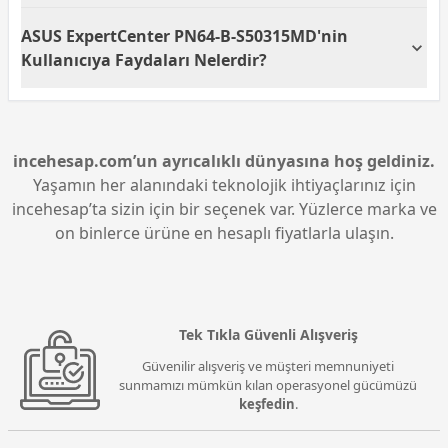
sunarak farklı ihtiyaçları karşılamaya uygun hale
Evet, ASUS ExpertCenter PN64-B-S50315MD Wi-Fi
ASUS ExpertCenter PN64-B-S50315MD'nin
gelir.
özelliği ile birlikte gelir. Bu, kullanıcıların internet
bağlantısını kablosuz olarak sağlamalarına olanak
Kullanıcıya Faydaları Nelerdir?
tanır. Wi-Fi özelliği, kablosuz ağlar üzerinden hızlı ve
sorunsuz bir internet deneyimi sunar.
ASUS ExpertCenter PN64-B-S50315MD, kompakt
tasarımı ile alan tasarrufu sağlarken yüksek
performans sunmasıyla öne çıkar. İhtiyaçlara göre
özelleştirilebilir yapısı sayesinde esneklik sunan bu
incehesap.com’un ayrıcalıklı dünyasına hoş geldiniz.
mini PC, taşınabilirliği ile farklı mekanlarda kullanım
Yaşamın her alanındaki teknolojik ihtiyaçlarınız için
kolaylığı sağlar. Ayrıca, Intel Core i5 işlemcisi ve Wi-Fi
incehesap’ta sizin için bir seçenek var. Yüzlerce marka ve
desteği ile iş ve eğlence için ideal bir çözüm
on binlerce ürüne en hesaplı fiyatlarla ulaşın.
oluşturur.
Tek Tıkla Güvenli Alışveriş
Güvenilir alışveriş ve müşteri memnuniyeti
sunmamızı mümkün kılan operasyonel gücümüzü
keşfedin
.