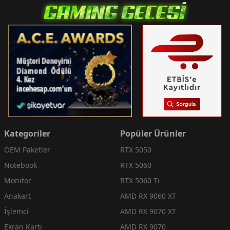
Kategoriler
Popüler Ürünler
OEM Paketler
RTX 5050
Notebook
RTX 5060
Monitör
RTX 5060 Ti
Anakart
AMD RX 9060 XT
İşlemci
AMD RX 9070 XT
Ekran Kartı
AMD RX 9070