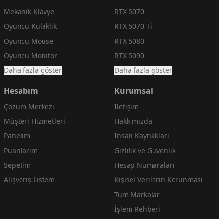
Mekanik Klavye
RTX 5070
Oyuncu Kulaklık
RTX 5070 Ti
Oyuncu Mouse
RTX 5080
Oyuncu Monitör
RTX 5090
Daha fazla göster
Daha fazla göster
Hesabım
Kurumsal
Çözüm Merkezi
İletişim
Müşteri Hizmetleri
Hakkımızda
Panelim
İnsan Kaynakları
Puanlarım
Gizlilik ve Güvenlik
Sepetim
Hesap Numaraları
Alışveriş Listem
Kişisel Verilerin Korunması
Tüm Markalar
İşlem Rehberi