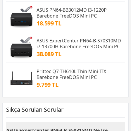
ASUS PN64-BB3012MD i3-1220P
Barebone FreeDOS Mini PC
18.599 TL
ASUS ExpertCenter PN64-B-S70310MD
i7-13700H Barebone FreeDOS Mini PC
38.089 TL
Prittec Q7-TH610L Thin Mini-ITX
Barebone FreeDOS Mini PC
9.799 TL
Sıkça Sorulan Sorular
ASUS Expertcenter PN64-B-S50315MD Ne İşe