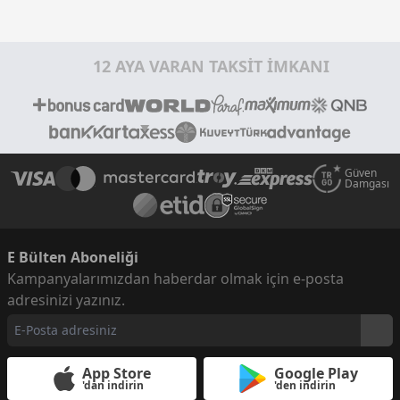
12 AYA VARAN TAKSİT İMKANI
Güven
Damgası
E Bülten Aboneliği
Kampanyalarımızdan haberdar olmak için e-posta
adresinizi yazınız.
App Store
Google Play
'dan indirin
'den indirin