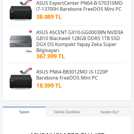
ASUS ExpertCenter PN64-B-S70310MD
i7-13700H Barebone FreeDOS Mini PC
38.089 TL
ASUS ASCENT GX10-GG0003BN NVIDIA
GB10 Blackwell 128GB DDR5 1TB SSD
DGX OS Kompakt Yapay Zeka Süper
Bilgisayarı
367.999 TL
ASUS PN64-BB3012MD i3-1220P
Barebone FreeDOS Mini PC
18.599 TL
Tanım
Teknik Özellikler
Neden Biz?