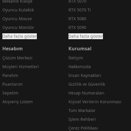
Mekanik Klavye
RTX 5070
Oyuncu Kulaklık
RTX 5070 Ti
Oyuncu Mouse
RTX 5080
Oyuncu Monitör
RTX 5090
Daha fazla göster
Daha fazla göster
Hesabım
Kurumsal
Çözüm Merkezi
İletişim
Müşteri Hizmetleri
Hakkımızda
Panelim
İnsan Kaynakları
Puanlarım
Gizlilik ve Güvenlik
Sepetim
Hesap Numaraları
Alışveriş Listem
Kişisel Verilerin Korunması
Tüm Markalar
İşlem Rehberi
Çerez Politikası