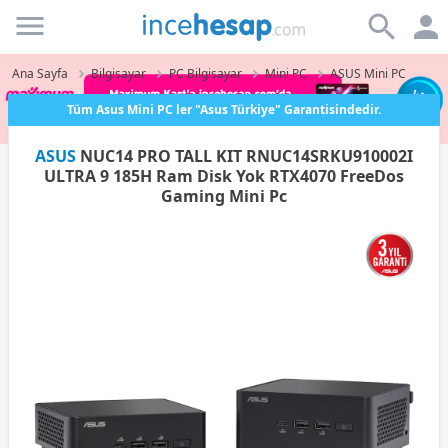
Incehesap
Ana Sayfa
Bilgisayar
PC Bilgisayar
Mini PC
ASUS Mini PC
Tüm Asus Mini PC ler "Asus Türkiye" Garantisindedir.
ASUS
NUC14 PRO TALL KIT RNUC14SRKU910002I
ULTRA 9 185H Ram Disk Yok RTX4070 FreeDos
Gaming Mini Pc