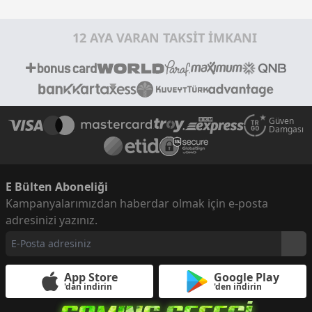
12 AYA VARAN TAKSİT İMKANI
Güven
Damgası
E Bülten Aboneliği
Kampanyalarımızdan haberdar olmak için e-posta
adresinizi yazınız.
App Store
Google Play
'dan indirin
'den indirin