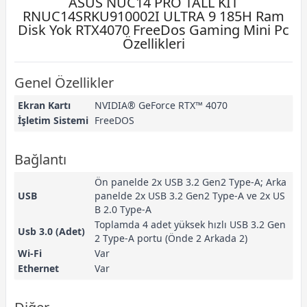
ASUS NUC14 PRO TALL KIT
RNUC14SRKU910002I ULTRA 9 185H Ram
Disk Yok RTX4070 FreeDos Gaming Mini Pc
Özellikleri
Genel Özellikler
Ekran Kartı
NVIDIA® GeForce RTX™ 4070
İşletim Sistemi
FreeDOS
Bağlantı
Ön panelde 2x USB 3.2 Gen2 Type-A; Arka
USB
panelde 2x USB 3.2 Gen2 Type-A ve 2x US
B 2.0 Type-A
Toplamda 4 adet yüksek hızlı USB 3.2 Gen
Usb 3.0 (Adet)
2 Type-A portu (Önde 2 Arkada 2)
Wi-Fi
Var
Ethernet
Var