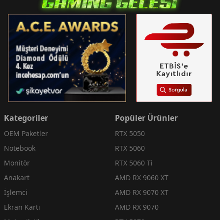
Kategoriler
Popüler Ürünler
OEM Paketler
RTX 5050
Notebook
RTX 5060
Monitör
RTX 5060 Ti
Anakart
AMD RX 9060 XT
İşlemci
AMD RX 9070 XT
Ekran Kartı
AMD RX 9070