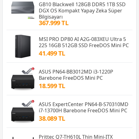
GB10 Blackwell 128GB DDR5 1TB SSD
DGX OS Kompakt Yapay Zeka Süper
Bilgisayarı
367.999 TL
MSI PRO DP80 AI A2G-083XEU Ultra 5
225 16GB 512GB SSD FreeDOS Mini PC
41.499 TL
ASUS PN64-BB3012MD i3-1220P
Barebone FreeDOS Mini PC
18.599 TL
ASUS ExpertCenter PN64-B-S70310MD
i7-13700H Barebone FreeDOS Mini PC
38.089 TL
Prittec Q7-TH610L Thin Mini-ITX