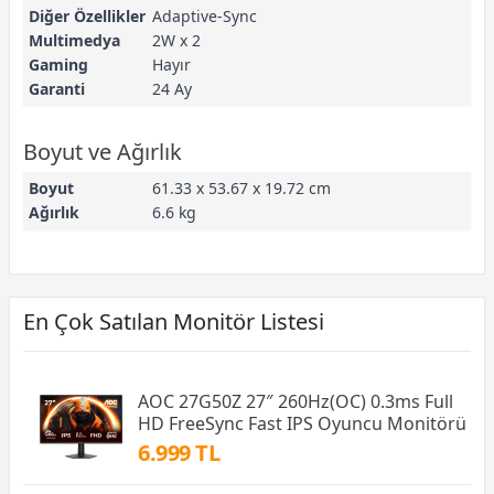
Diğer Özellikler
Adaptive-Sync
Multimedya
2W x 2
Gaming
Hayır
Garanti
24 Ay
Boyut ve Ağırlık
Boyut
61.33 x 53.67 x 19.72 cm
Ağırlık
6.6 kg
En Çok Satılan Monitör Listesi
AOC 27G50Z 27″ 260Hz(OC) 0.3ms Full
HD FreeSync Fast IPS Oyuncu Monitörü
6.999 TL