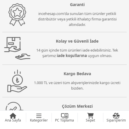
Garanti
incehesap.com'da sunulan tüm ürünler yetkili
distribütör veya yetkili ithalatçı firma garantisi
altındadır.
Kolay ve Güvenli İade
14 gün içinde tüm ürünleri iade edebilirsiniz. Tek
şartımız
iade koşullarına
uygun olması.
Kargo Bedava
1.000 TL ve üzeri tüm alışverişlerinizde kargo ücreti
bizden.
Çözüm Merkezi
Alışveriş deneyimizle ilgili aklınıza takılan sorularda
Ana Sayfa
Kategoriler
PC Toplama
Sepet
Siparişlerim
dair kapsamlı ve güncel
bilgilere erişebilirsiniz.