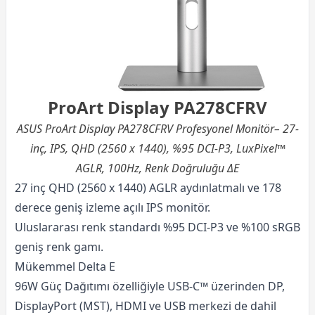
ProArt Display PA278CFRV
ASUS ProArt Display PA278CFRV Profesyonel Monitör– 27-
inç, IPS, QHD (2560 x 1440), %95 DCI-P3, LuxPixel™
AGLR, 100Hz, Renk Doğruluğu ΔE
27 inç QHD (2560 x 1440) AGLR aydınlatmalı ve 178
derece geniş izleme açılı IPS monitör.
Uluslararası renk standardı %95 DCI-P3 ve %100 sRGB
geniş renk gamı.
Mükemmel Delta E
96W Güç Dağıtımı özelliğiyle USB-C™ üzerinden DP,
DisplayPort (MST), HDMI ve USB merkezi de dahil