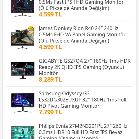
0.5Ms Fast IPS FHD Gaming Monitör
(Ölü Pikselde Anında Değişim)
4.599 TL
James Donkey Rion R40 24″ 240Hz
0.5Ms FHD VA Panel Gaming Monitör
(Ölü Pikselde Anında Değişim)
4.599 TL
GIGABYTE GS27QA 27″ 180Hz 1ms HDR
Ready 2K QHD IPS Gaming (Oyuncu)
Monitör
8.289 TL
Samsung Odyssey G3
LS32DG302EUXUF 32″ 180Hz 1ms Full
HD Pivot Gaming Monitör
7.799 TL
Philips Evnia 27M2N3201PL 27″ 260Hz
0.3ms HDR10 Full HD Fast IPS Beyaz
Gaming (Oyuncu) Monitör