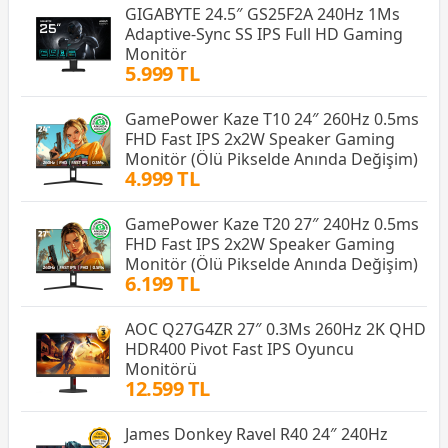
GIGABYTE 24.5″ GS25F2A 240Hz 1Ms
Adaptive-Sync SS IPS Full HD Gaming
Monitör
5.999 TL
GamePower Kaze T10 24″ 260Hz 0.5ms
FHD Fast IPS 2x2W Speaker Gaming
Monitör (Ölü Pikselde Anında Değişim)
4.999 TL
GamePower Kaze T20 27″ 240Hz 0.5ms
FHD Fast IPS 2x2W Speaker Gaming
Monitör (Ölü Pikselde Anında Değişim)
6.199 TL
AOC Q27G4ZR 27″ 0.3Ms 260Hz 2K QHD
HDR400 Pivot Fast IPS Oyuncu
Monitörü
12.599 TL
James Donkey Ravel R40 24″ 240Hz