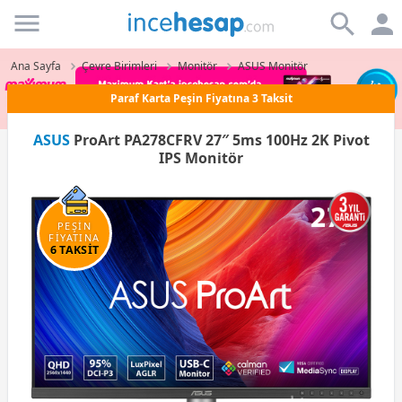
Incehesap
Ana Sayfa
Çevre Birimleri
Monitör
ASUS Monitör
Paraf Karta Peşin Fiyatına 3 Taksit
ASUS
ProArt PA278CFRV 27″ 5ms 100Hz 2K Pivot
IPS Monitör
PEŞİN
FİYATINA
6 TAKSİT