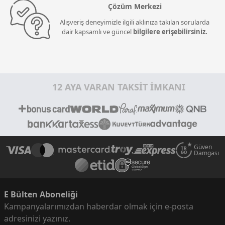
Çözüm Merkezi
Alışveriş deneyimizle ilgili aklınıza takılan sorularda
dair kapsamlı ve güncel
bilgilere erişebilirsiniz.
12 AYA VARAN TAKSİT İMKANI
Güven
Damgası
E Bülten Aboneliği
Kampanyalarımızdan haberdar olmak için e-posta
adresinizi yazınız.