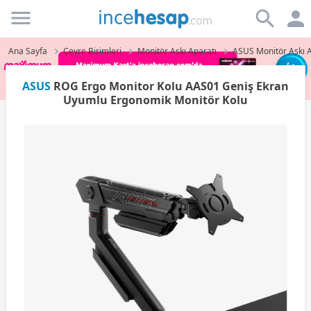
Incehesap
Ana Sayfa
Çevre Birimleri
Monitör Askı Aparatı
ASUS Monitör Askı A
ASUS
ROG Ergo Monitor Kolu AAS01 Geniş Ekran
Uyumlu Ergonomik Monitör Kolu