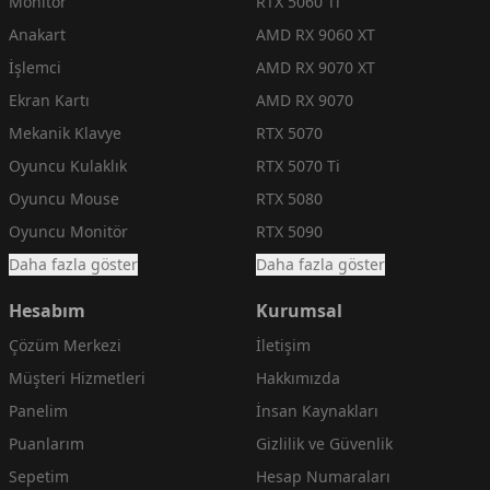
Monitör
RTX 5060 Ti
Anakart
AMD RX 9060 XT
İşlemci
AMD RX 9070 XT
Ekran Kartı
AMD RX 9070
Mekanik Klavye
RTX 5070
Oyuncu Kulaklık
RTX 5070 Ti
Oyuncu Mouse
RTX 5080
Oyuncu Monitör
RTX 5090
Daha fazla göster
Daha fazla göster
Hesabım
Kurumsal
Çözüm Merkezi
İletişim
Müşteri Hizmetleri
Hakkımızda
Panelim
İnsan Kaynakları
Puanlarım
Gizlilik ve Güvenlik
Sepetim
Hesap Numaraları