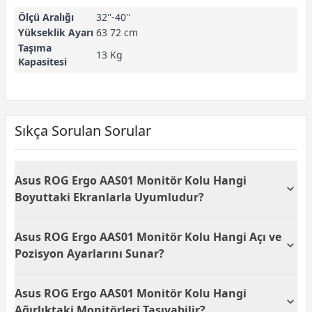
Ölçü Aralığı
32''-40''
Yükseklik Ayarı
63 72 cm
Taşıma
13 Kg
Kapasitesi
Sıkça Sorulan Sorular
Asus ROG Ergo AAS01 Monitör Kolu Hangi
Boyuttaki Ekranlarla Uyumludur?
Asus ROG Ergo AAS01 monitör kolu, 32 inç ile 39 inç
Asus ROG Ergo AAS01 Monitör Kolu Hangi Açı ve
arasındaki ekran boyutlarını destekler ve 100x100
mm VESA montaj desteğine sahiptir. Bu özelliği
Pozisyon Ayarlarını Sunar?
sayesinde geniş ekranlı monitörlerde ergonomik
kullanım sunar. Oyun, iş veya tasarım amaçlı büyük
Asus ROG Ergo AAS01 monitör kolu, +80° ile -25°
Asus ROG Ergo AAS01 Monitör Kolu Hangi
ekran kullanıcıları için ideal bir çözümdür. Geniş
arasında eğim (tilt), ±90° dönüş (swivel) ve 360° pivot
uyumluluk aralığı sayesinde birçok farklı marka ve
desteği sunar. Ayrıca 32 cm'ye kadar yükseklik ayarı
Ağırlıktaki Monitörleri Taşıyabilir?