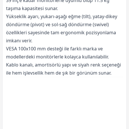
39 inç’e kadar monitörlerle uyumlu olup 11.5 kg
taşıma kapasitesi sunar.
Yükseklik ayarı, yukarı-aşağı eğme (tilt), yatay-dikey
döndürme (pivot) ve sol-sağ döndürme (swivel)
özellikleri sayesinde tam ergonomik pozisyonlama
imkanı verir.
VESA 100x100 mm desteği ile farklı marka ve
modellerdeki monitörlerle kolayca kullanılabilir.
Kablo kanalı, amortisörlü yapı ve siyah renk seçeneği
ile hem işlevsellik hem de şık bir görünüm sunar.