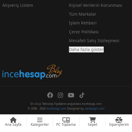
Alışveriş Listem
Kişisel Verilerin Korunması
Tüm Markalar
İşlem Rehberi
Çerez Politikası
Mesafeli Satış Sözleşmesi
Daha fazla göster
En Ucuz Teknoloji Fiyatlarını arayanlara incehesap.com
© 2008 - 2026
incehesap.com
Designed by
zendizayn.com
Ana Sayfa
Kategoriler
PC Toplama
Sepet
Siparişlerim