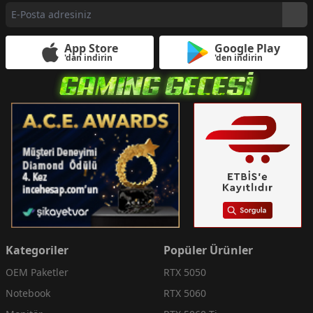
App Store
Google Play
'dan indirin
'den indirin
Kategoriler
Popüler Ürünler
OEM Paketler
RTX 5050
Notebook
RTX 5060