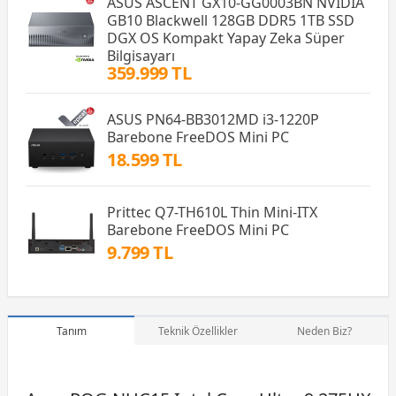
ASUS ASCENT GX10-GG0003BN NVIDIA
GB10 Blackwell 128GB DDR5 1TB SSD
DGX OS Kompakt Yapay Zeka Süper
Bilgisayarı
359.999 TL
ASUS PN64-BB3012MD i3-1220P
Barebone FreeDOS Mini PC
18.599 TL
Prittec Q7-TH610L Thin Mini-ITX
Barebone FreeDOS Mini PC
9.799 TL
Tanım
Teknik Özellikler
Neden Biz?