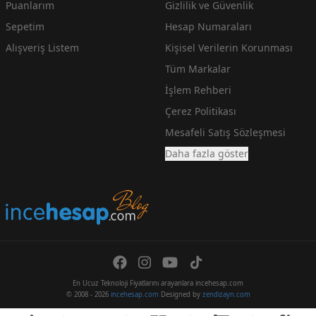
Puanlarım
Gizlilik ve Güvenlik
Sepetim
Hesap Numaraları
Alışveriş Listem
Kişisel Verilerin Korunması
Tüm Markalar
İşlem Rehberi
Çerez Politikası
Mesafeli Satış Sözleşmesi
Daha fazla göster
En Ucuz Teknoloji Fiyatlarını arayanlara incehesap.com
© 2008 - 2026
incehesap.com
Designed by
zendizayn.com