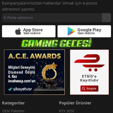
Kampanyalarımızdan haberdar olmak için e-posta
adresinizi yazınız.
App Store
Google Play
'dan indirin
'den indirin
Kategoriler
Popüler Ürünler
OEM Paketler
RTX 5050