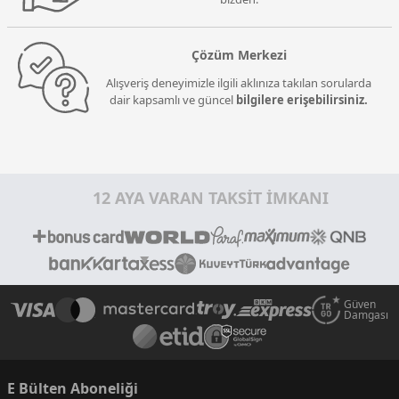
Çözüm Merkezi
Alışveriş deneyimizle ilgili aklınıza takılan sorularda
dair kapsamlı ve güncel
bilgilere erişebilirsiniz.
12 AYA VARAN TAKSİT İMKANI
Güven
Damgası
E Bülten Aboneliği