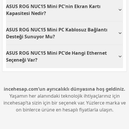
ASUS ROG NUC15, 1x Thunderbolt 4 Type-C, 1x USB
ASUS ROG NUC15 Mini PC'nin Ekran Kartı
3.2 Gen2 Type-C ve 6x USB 3.2 Gen2 Type-A bağlantı
noktalarına sahiptir. Bu geniş bağlantı seçenekleri,
Kapasitesi Nedir?
çeşitli çevre birimlerini rahatça kullanmanızı sağlar.
NVIDIA GeForce RTX 5070 Ti grafik kartı, gelişmiş
ASUS ROG NUC15 Mini PC Kablosuz Bağlantı
oyun ve multimedya deneyimi sağlamak için 16 GB
kapasiteye sahiptir. Bu kapasite, yüksek kaliteli
Desteği Sunuyor Mu?
grafikler ve hızlı görüntü işleme için idealdir.
Evet, ASUS ROG NUC15 Mini PC, Wi-Fi desteğiyle
ASUS ROG NUC15 Mini PC'de Hangi Ethernet
kablosuz bağlantı imkanı sunmaktadır. Bu özellik,
internet bağlantınızı kablo kullanmadan hızlı ve
Seçeneği Var?
pratik bir şekilde gerçekleştirmeyi sağlar.
Bu mini PC, kablolu ağ bağlantısı sağlayan Ethernet
desteğine sahiptir. Böylece, daha sabit ve güvenilir
internet bağlantısı elde edebilirsiniz.
incehesap.com’un ayrıcalıklı dünyasına hoş geldiniz.
Yaşamın her alanındaki teknolojik ihtiyaçlarınız için
incehesap’ta sizin için bir seçenek var. Yüzlerce marka ve
on binlerce ürüne en hesaplı fiyatlarla ulaşın.