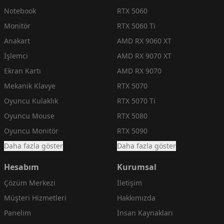
Notebook
RTX 5060
Monitör
RTX 5060 Ti
Anakart
AMD RX 9060 XT
İşlemci
AMD RX 9070 XT
Ekran Kartı
AMD RX 9070
Mekanik Klavye
RTX 5070
Oyuncu Kulaklık
RTX 5070 Ti
Oyuncu Mouse
RTX 5080
Oyuncu Monitör
RTX 5090
Daha fazla göster
Daha fazla göster
Hesabım
Kurumsal
Çözüm Merkezi
İletişim
Müşteri Hizmetleri
Hakkımızda
Panelim
İnsan Kaynakları