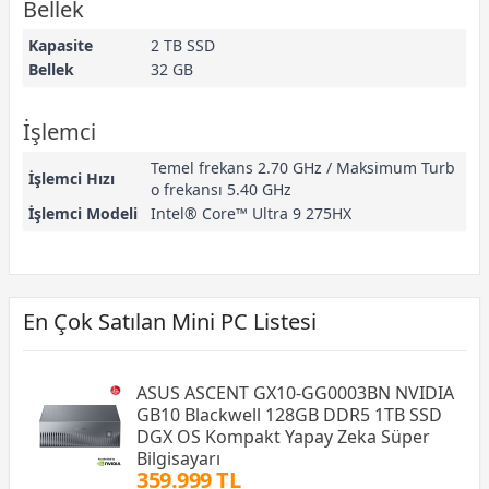
Bellek
Kapasite
2 TB SSD
Bellek
32 GB
İşlemci
Temel frekans 2.70 GHz / Maksimum Turb
İşlemci Hızı
o frekansı 5.40 GHz
İşlemci Modeli
Intel® Core™ Ultra 9 275HX
En Çok Satılan Mini PC Listesi
ASUS ASCENT GX10-GG0003BN NVIDIA
GB10 Blackwell 128GB DDR5 1TB SSD
DGX OS Kompakt Yapay Zeka Süper
Bilgisayarı
359.999 TL