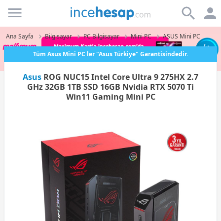
Incehesap
Ana Sayfa
Bilgisayar
PC Bilgisayar
Mini PC
ASUS Mini PC
Tüm Asus Mini PC ler "Asus Türkiye" Garantisindedir.
Asus
ROG NUC15 Intel Core Ultra 9 275HX 2.7
GHz 32GB 1TB SSD 16GB Nvidia RTX 5070 Ti
Win11 Gaming Mini PC