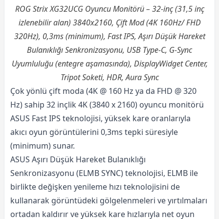
ROG Strix XG32UCG Oyuncu Monitörü – 32-inç (31,5 inç
izlenebilir alan) 3840x2160, Çift Mod (4K 160Hz/ FHD
320Hz), 0,3ms (minimum), Fast IPS, Aşırı Düşük Hareket
Bulanıklığı Senkronizasyonu, USB Type-C, G-Sync
Uyumluluğu (entegre aşamasında), DisplayWidget Center,
Tripot Soketi, HDR, Aura Sync
Çok yönlü çift moda (4K @ 160 Hz ya da FHD @ 320
Hz) sahip 32 inçlik 4K (3840 x 2160) oyuncu monitörü
ASUS Fast IPS teknolojisi, yüksek kare oranlarıyla
akıcı oyun görüntülerini 0,3ms tepki süresiyle
(minimum) sunar.
ASUS Aşırı Düşük Hareket Bulanıklığı
Senkronizasyonu (ELMB SYNC) teknolojisi, ELMB ile
birlikte değişken yenileme hızı teknolojisini de
kullanarak görüntüdeki gölgelenmeleri ve yırtılmaları
ortadan kaldırır ve yüksek kare hızlarıyla net oyun