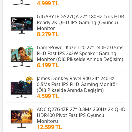
4.999 TL
GIGABYTE GS27QA 27″ 180Hz 1ms HDR
Ready 2K QHD IPS Gaming (Oyuncu)
Monitör
8.279 TL
GamePower Kaze T20 27″ 240Hz 0.5ms
FHD Fast IPS 2x2W Speaker Gaming
Monitör (Ölü Pikselde Anında Değişim)
6.199 TL
James Donkey Ravel R40 24″ 240Hz
0.5Ms Fast IPS FHD Gaming Monitör
(Ölü Pikselde Anında Değişim)
4.599 TL
AOC Q27G4ZR 27″ 0.3Ms 260Hz 2K QHD
HDR400 Pivot Fast IPS Oyuncu
Monitörü
12.599 TL