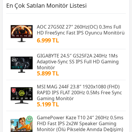
En Çok Satılan Monitör Listesi
AOC 27G50Z 27″ 260Hz(OC) 0.3ms Full
HD FreeSync Fast IPS Oyuncu Monitörü
6.999 TL
GIGABYTE 24.5″ GS25F2A 240Hz 1Ms
Adaptive-Sync SS IPS Full HD Gaming
Monitör
5.899 TL
MSI MAG 244F 23.8″ 1920x1080 (FHD)
RAPID IPS FLAT 200Hz 0.5Ms Free Sync
Gaming Monitör
5.199 TL
GamePower Kaze T10 24″ 260Hz 0.5ms
FHD Fast IPS 2x2W Speaker Gaming
Monitör (Ölü Pikselde Anında Değişim)