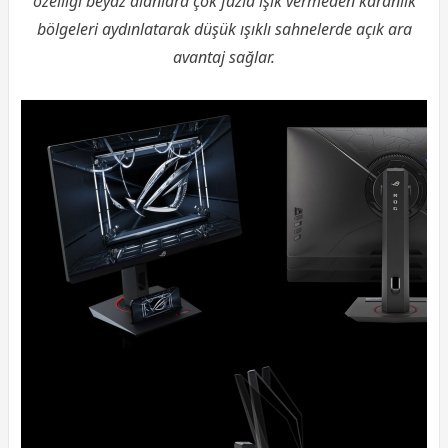
özelliği beyaz alanlara çok fazla ışık vermeden karanlık
bölgeleri aydınlatarak düşük ışıklı sahnelerde açık ara
avantaj sağlar.