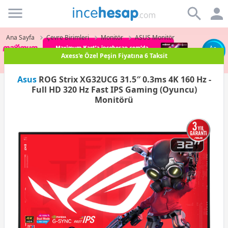
Incehesap
Ana Sayfa
Çevre Birimleri
Monitör
ASUS Monitör
Paraf Karta Peşin Fiyatına 3 Taksit
Asus
ROG Strix XG32UCG 31.5″ 0.3ms 4K 160 Hz -
Full HD 320 Hz Fast IPS Gaming (Oyuncu)
Monitörü