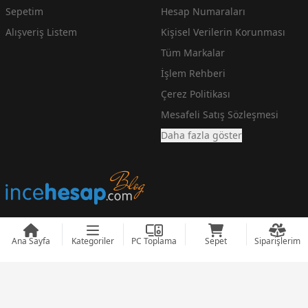
Sepetim
Hesap Numaraları
Alışveriş Listem
Kişisel Verilerin Korunması
Tüm Markalar
İşlem Rehberi
Çerez Politikası
Mesafeli Satış Sözleşmesi
Daha fazla göster
Ana Sayfa
Kategoriler
PC Toplama
Sepet
Siparişlerim
En Ucuz Teknoloji Fiyatlarını arayanlara incehesap.com
© 2008 - 2026
incehesap.com
Designed by
zendizayn.com