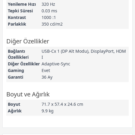
Yenileme Hızı
320 Hz
Tepki Süresi
0.03 ms
Kontrast
1000 :1
Parlaklık
350 cd/m2
Diğer Özellikler
Bağlantı
USB-Cx 1 (DP Alt Modu), DisplayPort, HDM
Özellikleri
I
Diğer Özellikler
Adaptive-Sync
Gaming
Evet
Garanti
36 Ay
Boyut ve Ağırlık
Boyut
71.7 x 57.4 x 24.6 cm
Ağırlık
9.9 kg