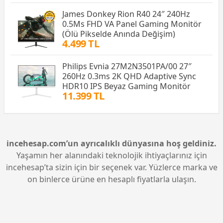
James Donkey Rion R40 24″ 240Hz
0.5Ms FHD VA Panel Gaming Monitör
(Ölü Pikselde Anında Değişim)
4.499 TL
Philips Evnia 27M2N3501PA/00 27″
260Hz 0.3ms 2K QHD Adaptive Sync
HDR10 IPS Beyaz Gaming Monitör
11.399 TL
incehesap.com’un ayrıcalıklı dünyasına hoş geldiniz.
Yaşamın her alanındaki teknolojik ihtiyaçlarınız için
incehesap’ta sizin için bir seçenek var. Yüzlerce marka ve
on binlerce ürüne en hesaplı fiyatlarla ulaşın.