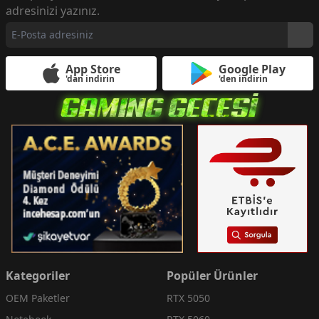
adresinizi yazınız.
App Store
Google Play
'dan indirin
'den indirin
Kategoriler
Popüler Ürünler
OEM Paketler
RTX 5050