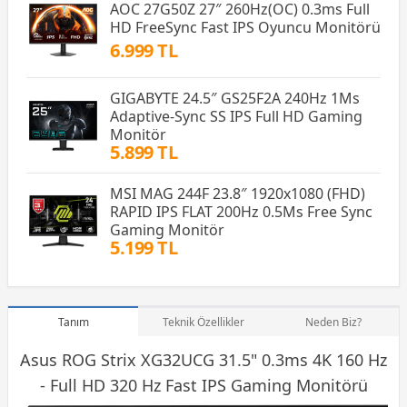
AOC 27G50Z 27″ 260Hz(OC) 0.3ms Full
HD FreeSync Fast IPS Oyuncu Monitörü
6.999 TL
GIGABYTE 24.5″ GS25F2A 240Hz 1Ms
Adaptive-Sync SS IPS Full HD Gaming
Monitör
5.899 TL
MSI MAG 244F 23.8″ 1920x1080 (FHD)
RAPID IPS FLAT 200Hz 0.5Ms Free Sync
Gaming Monitör
5.199 TL
Tanım
Teknik Özellikler
Neden Biz?
Asus ROG Strix XG32UCG 31.5" 0.3ms 4K 160 Hz
- Full HD 320 Hz Fast IPS
Gaming Monitör
ü