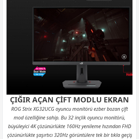
ÇIĞIR AÇAN ÇİFT MODLU EKRAN
ROG Strix XG32UCG oyuncu monitörü ezber bozan çift
mod özelliğine sahip. Bu 32 inçlik oyuncu monitörü,
büyüleyici 4K çözünürlükte 160Hz yenileme hızından FHD
çözünürlükte şaşırtıcı 320Hz görüntülere tek bir tıkla geçiş