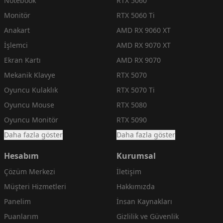
Notebook
RTX 5060
Monitör
RTX 5060 Ti
Anakart
AMD RX 9060 XT
İşlemci
AMD RX 9070 XT
Ekran Kartı
AMD RX 9070
Mekanik Klavye
RTX 5070
Oyuncu Kulaklık
RTX 5070 Ti
Oyuncu Mouse
RTX 5080
Oyuncu Monitör
RTX 5090
Daha fazla göster
Daha fazla göster
Hesabım
Kurumsal
Çözüm Merkezi
İletişim
Müşteri Hizmetleri
Hakkımızda
Panelim
İnsan Kaynakları
Puanlarım
Gizlilik ve Güvenlik