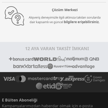
Çözüm Merkezi
Alışveriş deneyimizle ilgili aklınıza takılan sorularda
dair kapsamlı ve güncel
bilgilere erişebilirsiniz.
12 AYA VARAN TAKSİT İMKANI
Güven
Damgası
E Bülten Aboneliği
Kampanyalarımızdan haberdar olmak için e-posta