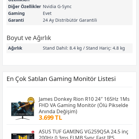
Diğer Özellikler
Nvidia G-Sync
Gaming
Evet
Garanti
24 Ay Distribütör Garantili
Boyut ve Ağırlık
Ağırlık
Stand Dahil: 8.4 kg / Stand Hariç: 4.8 kg
En Çok Satılan Gaming Monitör Listesi
James Donkey Rion R10 24″ 165Hz 1Ms
FHD VA Gaming Monitör (Ölü Pikselde
Anında Değişim)
3.699 TL
ASUS TUF GAMING VG259Q5A 24.5 inç
200Hz 0.3ms ELMB Sync Fast IPS