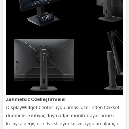
Zahmetsiz Özelleştirmeler
DisplayWidget Center uygulaması üzerinden fiziksel
düğmelere ihtiyaç duymadan monitör ayarlarınızı
kolayca değiştirin. Farklı oyunlar ve uygulamalar için