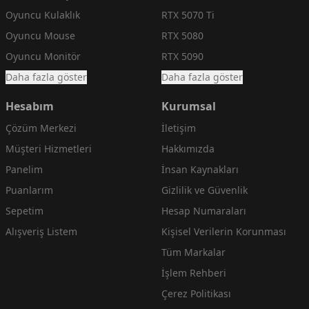
Oyuncu Kulaklık
RTX 5070 Ti
Oyuncu Mouse
RTX 5080
Oyuncu Monitör
RTX 5090
Daha fazla göster
Daha fazla göster
Hesabım
Kurumsal
Çözüm Merkezi
İletişim
Müşteri Hizmetleri
Hakkımızda
Panelim
İnsan Kaynakları
Puanlarım
Gizlilik ve Güvenlik
Sepetim
Hesap Numaraları
Alışveriş Listem
Kişisel Verilerin Korunması
Tüm Markalar
İşlem Rehberi
Çerez Politikası