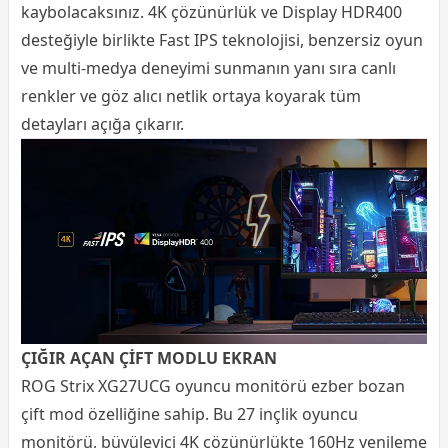
kaybolacaksınız. 4K çözünürlük ve Display HDR400
desteğiyle birlikte Fast IPS teknolojisi, benzersiz oyun
ve multi-medya deneyimi sunmanın yanı sıra canlı
renkler ve göz alıcı netlik ortaya koyarak tüm
detayları açığa çıkarır.
ÇIĞIR AÇAN ÇİFT MODLU EKRAN
ROG Strix XG27UCG oyuncu monitörü ezber bozan
çift mod özelliğine sahip. Bu 27 inçlik oyuncu
monitörü, büyüleyici 4K çözünürlükte 160Hz yenileme