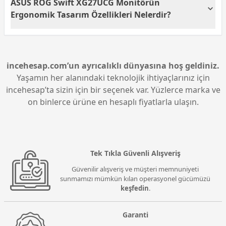
ASUS ROG Swift XG27UCG Monitörün
deneyim sağlar. HDR400 desteği ile daha parlak
HDMI 2.1 ve USB Type-C bağlantı noktaları ile çok
sahnelerde derin kontrast ve zengin ayrıntılar elde
yönlü kullanım sunar. USB Type-C bağlantısı hem
Ergonomik Tasarım Özellikleri Nelerdir?
edebilirsiniz.
görüntü aktarımı hem de 15W güç desteği sağlar. Bu
sayede oyun konsolları, bilgisayarlar ve mobil
ASUS ROG Swift XG27UCG monitör, yükseklik ayarı,
cihazlar için pratik ve modern bağlantı çözümleri
eğme, döndürme ve pivot desteği ile kullanıcıya
sunulur.
rahat bir kullanım sağlar. Kompakt tasarımı masa
alanından tasarruf ettirirken entegre telefon tutucu
incehesap.com’un ayrıcalıklı dünyasına hoş geldiniz.
pratiklik sunar. Ayrıca VESA uyumluluğu sayesinde
Yaşamın her alanındaki teknolojik ihtiyaçlarınız için
duvara montaj imkanı da bulunur, böylece kişisel
incehesap’ta sizin için bir seçenek var. Yüzlerce marka ve
kullanım alanına göre esnek bir kurulum yapılabilir.
on binlerce ürüne en hesaplı fiyatlarla ulaşın.
Tek Tıkla Güvenli Alışveriş
Güvenilir alışveriş ve müşteri memnuniyeti
sunmamızı mümkün kılan operasyonel gücümüzü
keşfedin
.
Garanti