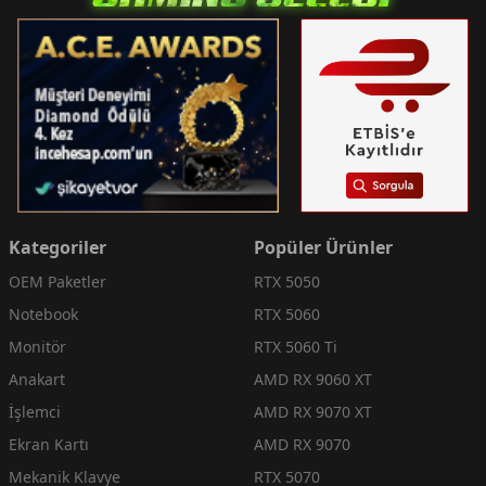
Kategoriler
Popüler Ürünler
OEM Paketler
RTX 5050
Notebook
RTX 5060
Monitör
RTX 5060 Ti
Anakart
AMD RX 9060 XT
İşlemci
AMD RX 9070 XT
Ekran Kartı
AMD RX 9070
Mekanik Klavye
RTX 5070