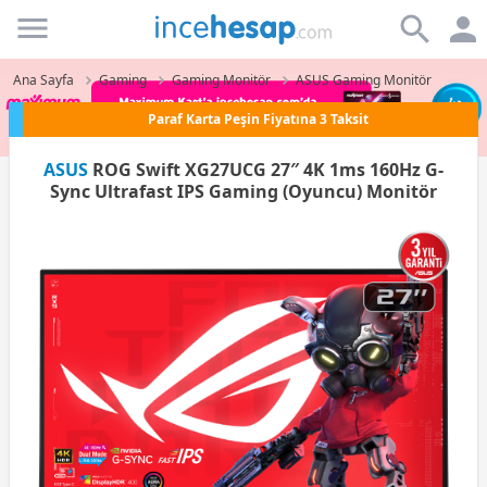
Incehesap
Ana Sayfa
Gaming
Gaming Monitör
ASUS Gaming Monitör
Paraf Karta Peşin Fiyatına 3 Taksit
ASUS
ROG Swift XG27UCG 27″ 4K 1ms 160Hz G-
Sync Ultrafast IPS Gaming (Oyuncu) Monitör