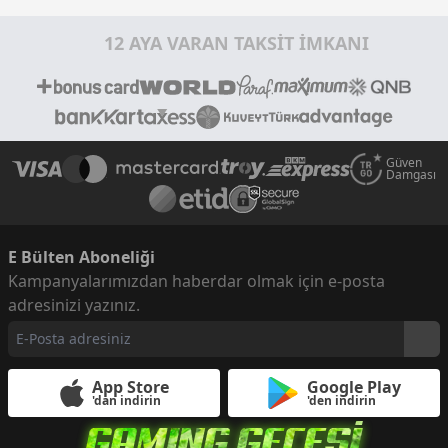
12 AYA VARAN TAKSİT İMKANI
Güven
Damgası
E Bülten Aboneliği
Kampanyalarımızdan haberdar olmak için e-posta
adresinizi yazınız.
App Store
Google Play
'dan indirin
'den indirin