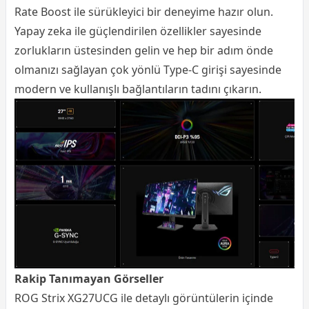
Rate Boost ile sürükleyici bir deneyime hazır olun.
Yapay zeka ile güçlendirilen özellikler sayesinde
zorlukların üstesinden gelin ve hep bir adım önde
olmanızı sağlayan çok yönlü Type-C girişi sayesinde
modern ve kullanışlı bağlantıların tadını çıkarın.
Rakip Tanımayan Görseller
ROG Strix XG27UCG ile detaylı görüntülerin içinde