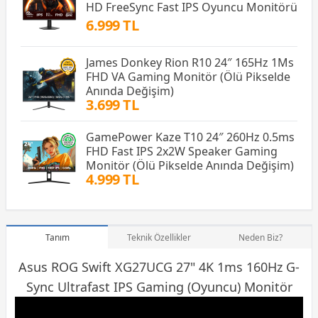
HD FreeSync Fast IPS Oyuncu Monitörü
6.999 TL
James Donkey Rion R10 24″ 165Hz 1Ms
FHD VA Gaming Monitör (Ölü Pikselde
Anında Değişim)
3.699 TL
GamePower Kaze T10 24″ 260Hz 0.5ms
FHD Fast IPS 2x2W Speaker Gaming
Monitör (Ölü Pikselde Anında Değişim)
4.999 TL
Tanım
Teknik Özellikler
Neden Biz?
Asus ROG Swift XG27UCG 27" 4K 1ms 160Hz G-
Sync Ultrafast IPS
Gaming
(Oyuncu) Monitör