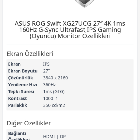
ASUS ROG Swift XG27UCG 27″ 4K 1ms
160Hz G-Sync Ultrafast IPS Gaming
(Oyuncu) Monitör Özellikleri
Ekran Özellikleri
Ekran
IPS
Ekran Boyutu
27"
Çözünürlük
3840 x 2160
Yenileme Hızı
360Hz
Tepki Süresi
1ms (GTG)
Kontrast
1000 :1
Parlaklık
350 cd/m2
Diğer Özellikler
Bağlantı
HDMI | DP
Özellikleri