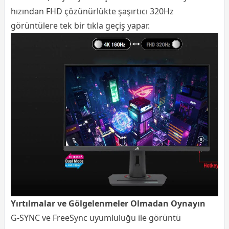
hızından FHD çözünürlükte şaşırtıcı 320Hz
görüntülere tek bir tıkla geçiş yapar.
Yırtılmalar ve Gölgelenmeler Olmadan Oynayın
G-SYNC ve FreeSync uyumluluğu ile görüntü