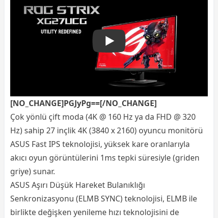
ASUS ROG Swift XG27UCG 2
[NO_CHANGE]PGJyPg==[/NO_CHANGE]
Çok yönlü çift moda (4K @ 160 Hz ya da FHD @ 320
Hz) sahip 27 inçlik 4K (3840 x 2160) oyuncu monitörü
ASUS Fast IPS teknolojisi, yüksek kare oranlarıyla
akıcı oyun görüntülerini 1ms tepki süresiyle (griden
griye) sunar.
ASUS Aşırı Düşük Hareket Bulanıklığı
Senkronizasyonu (ELMB SYNC) teknolojisi, ELMB ile
birlikte değişken yenileme hızı teknolojisini de