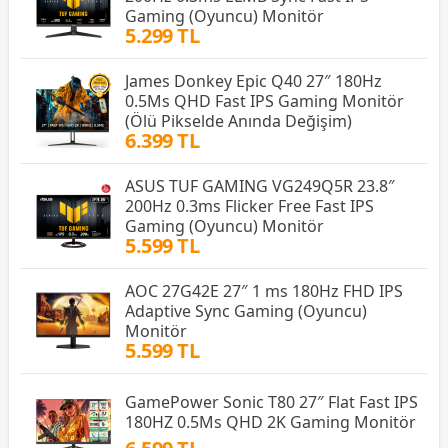
Gaming (Oyuncu) Monitör
5.299 TL
James Donkey Epic Q40 27″ 180Hz
0.5Ms QHD Fast IPS Gaming Monitör
(Ölü Pikselde Anında Değişim)
6.399 TL
ASUS TUF GAMING VG249Q5R 23.8″
200Hz 0.3ms Flicker Free Fast IPS
Gaming (Oyuncu) Monitör
5.599 TL
AOC 27G42E 27″ 1 ms 180Hz FHD IPS
Adaptive Sync Gaming (Oyuncu)
Monitör
5.599 TL
GamePower Sonic T80 27″ Flat Fast IPS
180HZ 0.5Ms QHD 2K Gaming Monitör