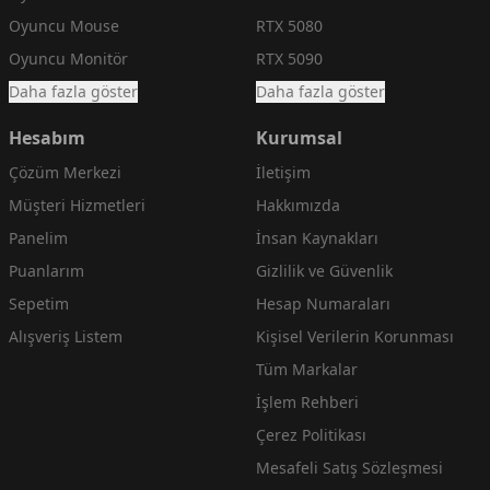
Oyuncu Mouse
RTX 5080
Oyuncu Monitör
RTX 5090
Daha fazla göster
Daha fazla göster
Hesabım
Kurumsal
Çözüm Merkezi
İletişim
Müşteri Hizmetleri
Hakkımızda
Panelim
İnsan Kaynakları
Puanlarım
Gizlilik ve Güvenlik
Sepetim
Hesap Numaraları
Alışveriş Listem
Kişisel Verilerin Korunması
Tüm Markalar
İşlem Rehberi
Çerez Politikası
Mesafeli Satış Sözleşmesi