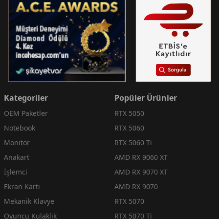
Kategoriler
Popüler Ürünler
OEM Paketler
RTX 5050
Notebook
RTX 5060
Monitör
RTX 5060 Ti
Anakart
AMD RX 9060 XT
İşlemci
AMD RX 9070 XT
Ekran Kartı
AMD RX 9070
Mekanik Klavye
RTX 5070
Oyuncu Kulaklık
RTX 5070 Ti