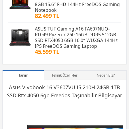
8GB 15.6″ FHD 144Hz FreeDOS Gaming
Notebook
82.499 TL
ASUS TUF Gaming A16 FA607NUQ-
RL049 Ryzen 7 260 16GB DDR5 512GB
SSD RTX4050 6GB 16.0″ WUXGA 144Hz
IPS FreeDOS Gaming Laptop
45.599 TL
Tanım
Teknik Özellikler
Neden Biz?
Asus Vivobook 16 V3607VU I5 210H 24GB 1TB
SSD
Rtx 4050 6gb Freedos Taşınabilir Bilgisayar