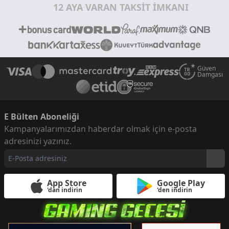
12 AYA VARAN TAKSİT İMKANI
Güven
Damgası
E Bülten Aboneliği
Kampanyalarımızdan haberdar olmak için e-posta
adresinizi yazınız.
App Store
Google Play
'dan indirin
'den indirin