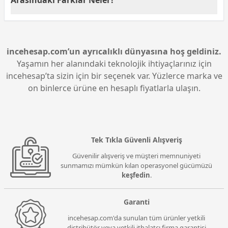
sağlar ve TÜV Rheinland sertifikasıyla uzun süreli
kullanımlarda göz yorgunluğunu azaltır. Film izleme
Asus Vivobook 16 V3607VU, Asus Vivobook 15
ve içerik üretimi gibi görsel deneyimler için ideal bir
modeline göre daha güçlü bir işlemci olan Intel Core
yapıya sahiptir.
i5‑13500H ile gelir ve NVIDIA RTX 4050 ekran kartı ile
daha yüksek grafik performansı sunar. Ayrıca daha
incehesap.com’un ayrıcalıklı dünyasına hoş geldiniz.
büyük ekran, daha fazla RAM kapasitesi ve gelişmiş
Yaşamın her alanındaki teknolojik ihtiyaçlarınız için
soğutma sistemi ile öne çıkar. Performans odaklı
incehesap’ta sizin için bir seçenek var. Yüzlerce marka ve
kullanıcılar için daha avantajlı bir seçenektir.
on binlerce ürüne en hesaplı fiyatlarla ulaşın.
Tek Tıkla Güvenli Alışveriş
Güvenilir alışveriş ve müşteri memnuniyeti
sunmamızı mümkün kılan operasyonel gücümüzü
keşfedin
.
Garanti
incehesap.com'da sunulan tüm ürünler yetkili
distribütör veya yetkili ithalatçı firma garantisi