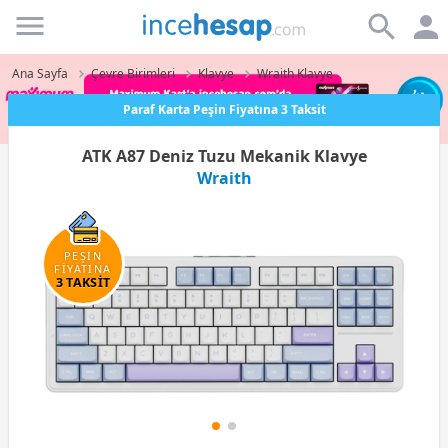
Incehesap
Ana Sayfa
Çevre Birimleri
Klavye
Wraith Klavye
Paraf Karta Peşin Fiyatına 3 Taksit
ATK A87 Deniz Tuzu Mekanik Klavye
Wraith
PEŞİN
FİYATINA
3 TAKSİT