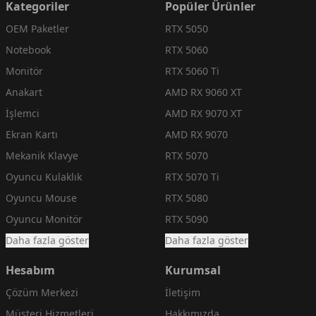
Kategoriler
Popüler Ürünler
OEM Paketler
RTX 5050
Notebook
RTX 5060
Monitör
RTX 5060 Ti
Anakart
AMD RX 9060 XT
İşlemci
AMD RX 9070 XT
Ekran Kartı
AMD RX 9070
Mekanik Klavye
RTX 5070
Oyuncu Kulaklık
RTX 5070 Ti
Oyuncu Mouse
RTX 5080
Oyuncu Monitör
RTX 5090
Daha fazla göster
Daha fazla göster
Hesabım
Kurumsal
Çözüm Merkezi
İletişim
Müşteri Hizmetleri
Hakkımızda