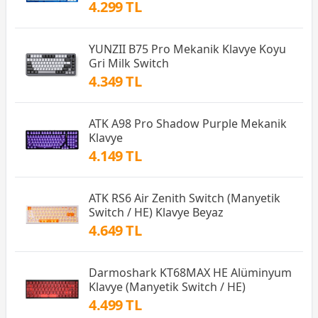
4.299 TL
YUNZII B75 Pro Mekanik Klavye Koyu
Gri Milk Switch
4.349 TL
ATK A98 Pro Shadow Purple Mekanik
Klavye
4.149 TL
ATK RS6 Air Zenith Switch (Manyetik
Switch / HE) Klavye Beyaz
4.649 TL
Darmoshark KT68MAX HE Alüminyum
Klavye (Manyetik Switch / HE)
4.499 TL