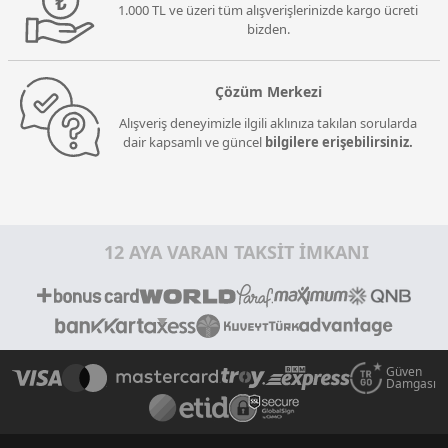
1.000 TL ve üzeri tüm alışverişlerinizde kargo ücreti
bizden.
Çözüm Merkezi
Alışveriş deneyimizle ilgili aklınıza takılan sorularda
dair kapsamlı ve güncel
bilgilere erişebilirsiniz.
12 AYA VARAN TAKSİT İMKANI
Güven
Damgası