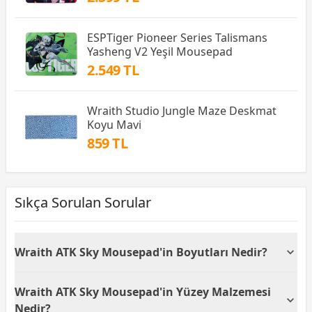
ESPTiger Pioneer Series Talismans
Yasheng V2 Yeşil Mousepad
2.549 TL
Wraith Studio Jungle Maze Deskmat
Koyu Mavi
859 TL
Sıkça Sorulan Sorular
Wraith ATK Sky Mousepad'in Boyutları Nedir?
Wraith ATK Sky Mousepad, 490 x 420 x 4 mm
Wraith ATK Sky Mousepad'in Yüzey Malzemesi
boyutlarında geniş bir yüzey sunmaktadır. Bu
boyutta bir mouse pad, geniş alanı sayesinde
Nedir?