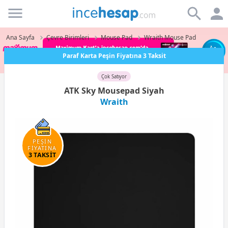
Incehesap
Ana Sayfa
Çevre Birimleri
Mouse Pad
Wraith Mouse Pad
Paraf Karta Peşin Fiyatına 3 Taksit
Çok Satıyor
ATK Sky Mousepad Siyah
Wraith
PEŞİN
FİYATINA
3 TAKSİT