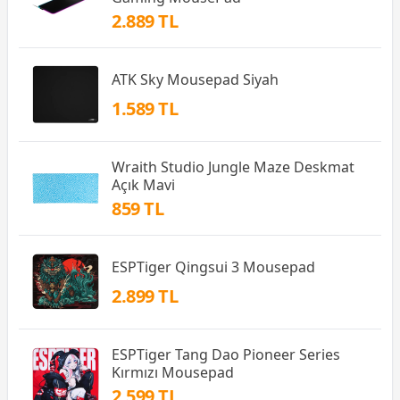
2.889 TL
ATK Sky Mousepad Siyah
1.589 TL
Wraith Studio Jungle Maze Deskmat
Açık Mavi
859 TL
ESPTiger Qingsui 3 Mousepad
2.899 TL
ESPTiger Tang Dao Pioneer Series
Kırmızı Mousepad
2.599 TL