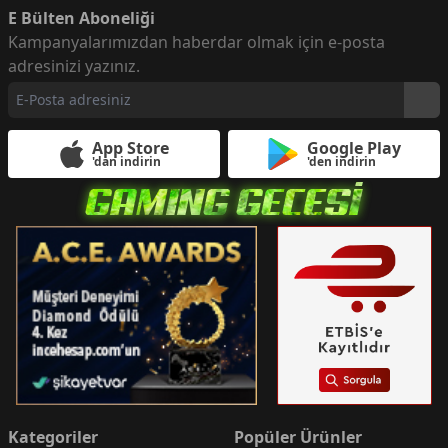
E Bülten Aboneliği
Kampanyalarımızdan haberdar olmak için e-posta
adresinizi yazınız.
App Store
Google Play
'dan indirin
'den indirin
Kategoriler
Popüler Ürünler