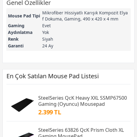
Genel Özellikler
Mikrofiber Hissiyatlı Karışık Kompozit Elya
Mouse Pad Tipi
f Dokuma, Gaming, 490 x 420 x 4 mm
Gaming
Evet
Aydınlatma
Yok
Renk
Siyah
Garanti
24 Ay
En Çok Satılan Mouse Pad Listesi
SteelSeries QcK Heavy XXL SSMP67500
Gaming (Oyuncu) Mousepad
2.399 TL
SteelSeries 63826 QcK Prism Cloth XL
Gaming MousePad