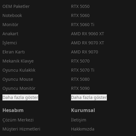
OEM Paketler
RTX 5050
Notebook
RTX 5060
Monitör
RTX 5060 Ti
Anakart
AMD RX 9060 XT
İşlemci
AMD RX 9070 XT
Ekran Kartı
AMD RX 9070
Mekanik Klavye
RTX 5070
Oyuncu Kulaklık
RTX 5070 Ti
Oyuncu Mouse
RTX 5080
Oyuncu Monitör
RTX 5090
Daha fazla göster
Daha fazla göster
Hesabım
Kurumsal
Çözüm Merkezi
İletişim
Müşteri Hizmetleri
Hakkımızda