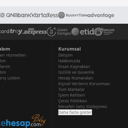
Güven
Damgası
abım
Kurumsal
eri Hizmetleri
İletişim
lim
Hakkımızda
larım
İnsan Kaynakları
tim
Gizlilik ve Güvenlik
eriş Listem
Hesap Numaraları
Kişisel Verilerin Korunması
Tüm Markalar
İşlem Rehberi
Çerez Politikası
Mesafeli Satış Sözleşmesi
Daha fazla göster