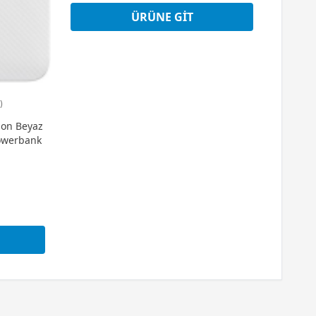
ÜRÜNE GIT
)
ion Beyaz
Powerbank
t
t