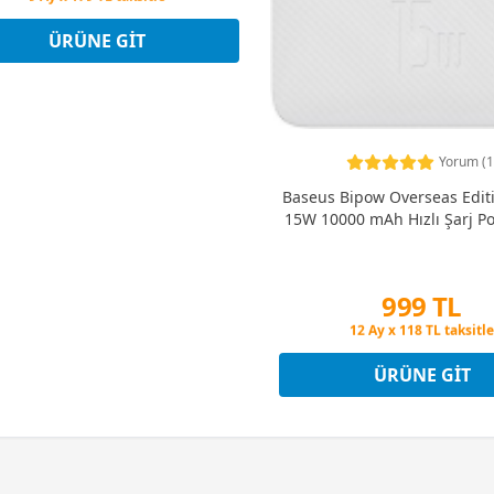
ÜRÜNE GIT
Yorum (1
Baseus Bipow Overseas Edit
15W 10000 mAh Hızlı Şarj 
Peşin Fiyatına 3 Taksi
999 TL
12 Ay x 118 TL taksitle
Peşin Fiyatına 3 Taksi
ÜRÜNE GIT