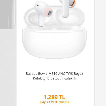
Baseus Bowie MZ10 ANC TWS Beyaz
Kulak İçi Bluetooth Kulaklık
Peşin Fiyatına 3 Taksit
1.289 TL
9 Ay x 179 TL taksitle
Peşin Fiyatına 3 Taksit