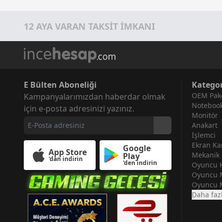
12 AYA VARAN TAKSİT İMKANI
E Bülten Aboneliği
Kategor
OEM Pake
Kampanyalarımızdan haberdar olmak
Noteboo
için e-posta adresinizi yazınız.
Monitör
Anakart
İşlemci
Ekran Kar
Google
App Store
Mekanik 
Play
'dan indirin
'den indirin
Oyuncu K
Oyuncu 
Oyuncu 
Daha faz