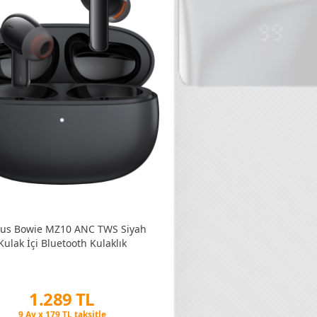
us Bowie MZ10 ANC TWS Siyah
Kulak İçi Bluetooth Kulaklık
Peşin Fiyatına 3 Taksit
1.289 TL
9 Ay x 179 TL taksitle
Peşin Fiyatına 3 Taksit