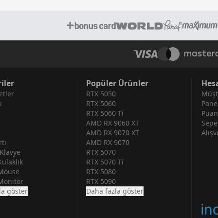
iler
Popüler Ürünler
Hes
tler
RTX 5050
Müşt
k
RTX 5060
Pane
RTX 5060 Ti
Puan
AMD RX 9060 XT
Sepe
AMD RX 9070 XT
Alışv
tı
AMD RX 9070
Klavye
RTX 5070
ulaklık
RTX 5070 Ti
Mouse
RTX 5080
Monitör
RTX 5090
la göster
Daha fazla göster