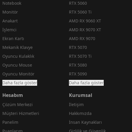
Notebook
RTX 5060
Monitör
RTX 5060 Ti
Anakart
AMD RX 9060 XT
İşlemci
AMD RX 9070 XT
Ekran Kartı
AMD RX 9070
Mekanik Klavye
RTX 5070
Oyuncu Kulaklık
RTX 5070 Ti
Oyuncu Mouse
RTX 5080
Oyuncu Monitör
RTX 5090
Daha fazla göster
Daha fazla göster
Hesabım
Kurumsal
Çözüm Merkezi
İletişim
Müşteri Hizmetleri
Hakkımızda
Panelim
İnsan Kaynakları
Puanlarım
Gizlilik ve Güvenlik