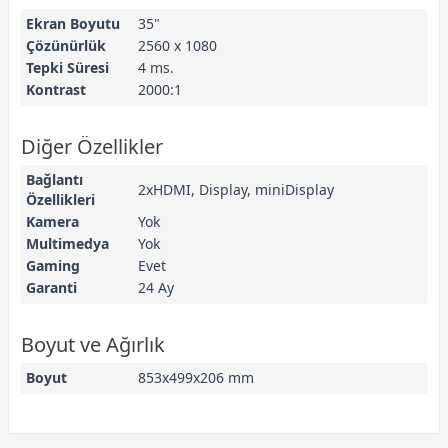
Ekran Boyutu
35"
Çözünürlük
2560 x 1080
Tepki Süresi
4 ms.
Kontrast
2000:1
Diğer Özellikler
Bağlantı
2xHDMI, Display, miniDisplay
Özellikleri
Kamera
Yok
Multimedya
Yok
Gaming
Evet
Garanti
24 Ay
Boyut ve Ağırlık
Boyut
853x499x206‎ mm