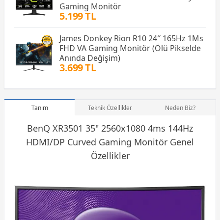
Gaming Monitör
5.199 TL
James Donkey Rion R10 24″ 165Hz 1Ms
FHD VA Gaming Monitör (Ölü Pikselde
Anında Değişim)
3.699 TL
Tanım
Teknik Özellikler
Neden Biz?
BenQ XR3501 35" 2560x1080‎ 4ms 144Hz‎
HDMI/DP Curved
Gaming Monitör
Genel
Özellikler