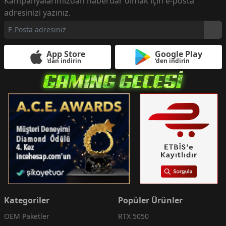
Kampanyalarımızdan haberdar olmak için e-posta
adresinizi yazınız.
App Store
Google Play
'dan indirin
'den indirin
Kategoriler
Popüler Ürünler
OEM Paketler
RTX 5050