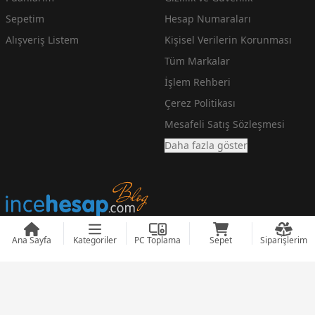
Sepetim
Hesap Numaraları
Alışveriş Listem
Kişisel Verilerin Korunması
Tüm Markalar
İşlem Rehberi
Çerez Politikası
Mesafeli Satış Sözleşmesi
Daha fazla göster
Ana Sayfa
Kategoriler
PC Toplama
Sepet
Siparişlerim
En Ucuz Teknoloji Fiyatlarını arayanlara incehesap.com
© 2008 - 2026
incehesap.com
Designed by
zendizayn.com