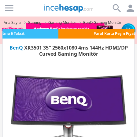
Incehesap
Ana Sayfa
Gaming
Gaming Monitör
BenQ Gaming Monitör
Paraf Karta Peşin Fiyatına 3 Taksit
BenQ
XR3501 35″ 2560x1080‎ 4ms 144Hz‎ HDMI/DP
Curved Gaming Monitör