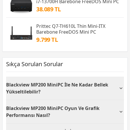
i7-13700H Barebone FreeDOS Mini PC
38.089 TL
Prittec Q7-TH610L Thin Mini-ITX
Barebone FreeDOS Mini PC
9.799 TL
Sıkça Sorulan Sorular
Blackview MP200 MiniPC İle Ne Kadar Bellek
Yükseltilebilir?
Blackview MP200 MiniPC'nin 2 adet DDR4 yuvasi
Blackview MP200 MiniPC Oyun Ve Grafik
bulunmakta ve mevcut 16GB RAM'e ek olarak
toplamda 128GB’a kadar yükseltme yapılabilir bu
Performansı Nasıl?
sayede yoğun çoklu görev ve ağır yazılım
kullanımında performans artışı sağlar.
Blackview MP200 MiniPC Intel UHD Graphics ile