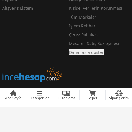
Alışveriş Listem
Kişisel Verilerin Korunması
Tüm Markalar
İşlem Rehberi
Çerez Politikası
Mesafeli Satış Sözleşmesi
Daha fazla göster
Ana Sayfa
Kategoriler
PC Toplama
Sepet
Siparişlerim
En Ucuz Teknoloji Fiyatlarını arayanlara incehesap.com
© 2008 - 2026
incehesap.com
Designed by
zendizayn.com