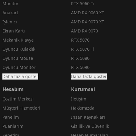
Monitör
RTX 5060 Ti
Anakart
AMD RX 9060 XT
İşlemci
AMD RX 9070 XT
Ekran Kartı
AMD RX 9070
Mekanik Klavye
RTX 5070
Oyuncu Kulaklık
RTX 5070 Ti
Oyuncu Mouse
RTX 5080
Oyuncu Monitör
RTX 5090
Daha fazla göster
Daha fazla göster
Hesabım
Kurumsal
Çözüm Merkezi
İletişim
Müşteri Hizmetleri
Hakkımızda
Panelim
İnsan Kaynakları
Puanlarım
Gizlilik ve Güvenlik
Sepetim
Hesap Numaraları