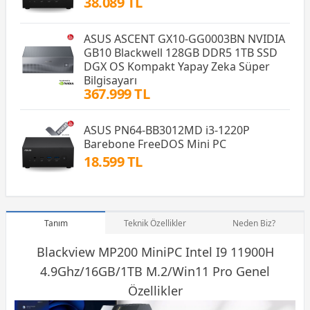
38.089 TL
ASUS ASCENT GX10-GG0003BN NVIDIA
GB10 Blackwell 128GB DDR5 1TB SSD
DGX OS Kompakt Yapay Zeka Süper
Bilgisayarı
367.999 TL
ASUS PN64-BB3012MD i3-1220P
Barebone FreeDOS Mini PC
18.599 TL
Tanım
Teknik Özellikler
Neden Biz?
Blackview MP200 MiniPC
Intel
I9 11900H
4.9Ghz/16GB/1TB M.2/Win11 Pro Genel
Özellikler