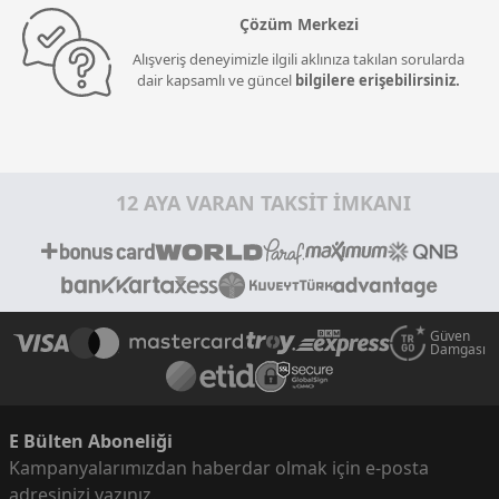
Çözüm Merkezi
Alışveriş deneyimizle ilgili aklınıza takılan sorularda
dair kapsamlı ve güncel
bilgilere erişebilirsiniz.
12 AYA VARAN TAKSİT İMKANI
Güven
Damgası
E Bülten Aboneliği
Kampanyalarımızdan haberdar olmak için e-posta
adresinizi yazınız.