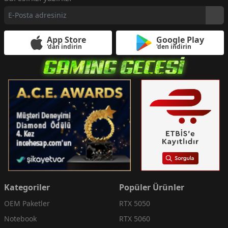
App Store
Google Play
'dan indirin
'den indirin
Kategoriler
Popüler Ürünler
OEM Paketler
RTX 5050
Notebook
RTX 5060