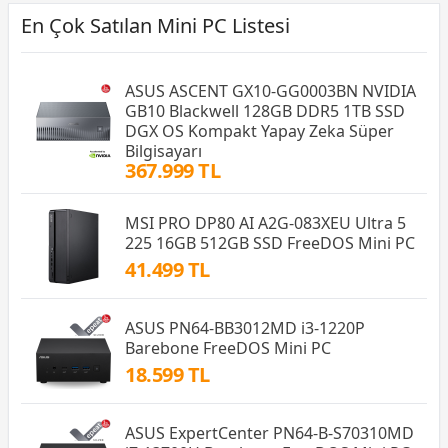
En Çok Satılan Mini PC Listesi
ASUS ASCENT GX10-GG0003BN NVIDIA
GB10 Blackwell 128GB DDR5 1TB SSD
DGX OS Kompakt Yapay Zeka Süper
Bilgisayarı
367.999 TL
MSI PRO DP80 AI A2G-083XEU Ultra 5
225 16GB 512GB SSD FreeDOS Mini PC
41.499 TL
ASUS PN64-BB3012MD i3-1220P
Barebone FreeDOS Mini PC
18.599 TL
ASUS ExpertCenter PN64-B-S70310MD