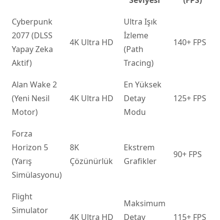
Cyberpunk
Ultra Işık
2077 (DLSS
İzleme
4K Ultra HD
140+ FPS
Yapay Zeka
(Path
Aktif)
Tracing)
Alan Wake 2
En Yüksek
(Yeni Nesil
4K Ultra HD
Detay
125+ FPS
Motor)
Modu
Forza
Horizon 5
8K
Ekstrem
90+ FPS
(Yarış
Çözünürlük
Grafikler
Simülasyonu)
Flight
Maksimum
Simulator
4K Ultra HD
Detay
115+ FPS