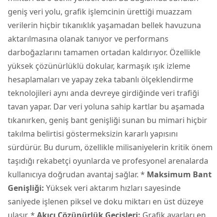
geniş veri yolu, grafik işlemcinin ürettiği muazzam
verilerin hiçbir tıkanıklık yaşamadan bellek havuzuna
aktarılmasına olanak tanıyor ve performans
darboğazlarını tamamen ortadan kaldırıyor. Özellikle
yüksek çözünürlüklü dokular, karmaşık ışık izleme
hesaplamaları ve yapay zeka tabanlı ölçeklendirme
teknolojileri aynı anda devreye girdiğinde veri trafiği
tavan yapar. Dar veri yoluna sahip kartlar bu aşamada
tıkanırken, geniş bant genişliği sunan bu mimari hiçbir
takılma belirtisi göstermeksizin kararlı yapısını
sürdürür. Bu durum, özellikle milisaniyelerin kritik önem
taşıdığı rekabetçi oyunlarda ve profesyonel arenalarda
kullanıcıya doğrudan avantaj sağlar. *
Maksimum Bant
Genişliği:
Yüksek veri aktarım hızları sayesinde
saniyede işlenen piksel ve doku miktarı en üst düzeye
ulaşır. *
Akıcı Çözünürlük Geçişleri:
Grafik ayarları en