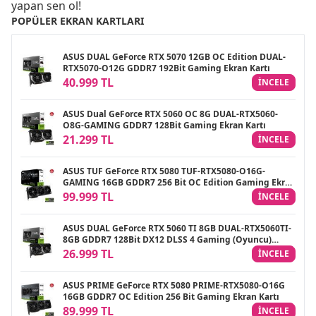
yapan sen ol!
POPÜLER EKRAN KARTLARI
ASUS DUAL GeForce RTX 5070 12GB OC Edition DUAL-
RTX5070-O12G GDDR7 192Bit Gaming Ekran Kartı
40.999 TL
INCELE
ASUS Dual GeForce RTX 5060 OC 8G DUAL-RTX5060-
O8G-GAMING GDDR7 128Bit Gaming Ekran Kartı
21.299 TL
INCELE
ASUS TUF GeForce RTX 5080 TUF-RTX5080-O16G-
GAMING 16GB GDDR7 256 Bit OC Edition Gaming Ekran
Kartı
99.999 TL
INCELE
ASUS DUAL GeForce RTX 5060 TI 8GB DUAL-RTX5060TI-
8GB GDDR7 128Bit DX12 DLSS 4 Gaming (Oyuncu)
Ekran Kartı
26.999 TL
INCELE
ASUS PRIME GeForce RTX 5080 PRIME-RTX5080-O16G
16GB GDDR7 OC Edition 256 Bit Gaming Ekran Kartı
89.999 TL
INCELE