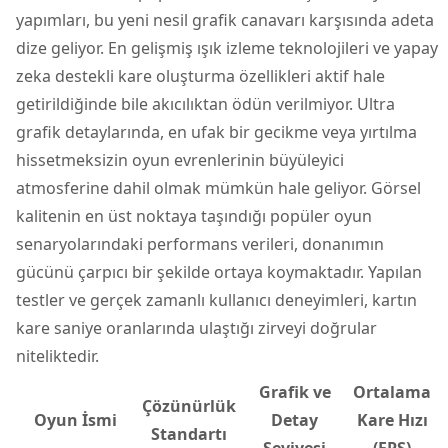
yapımları, bu yeni nesil grafik canavarı karşısında adeta
dize geliyor. En gelişmiş ışık izleme teknolojileri ve yapay
zeka destekli kare oluşturma özellikleri aktif hale
getirildiğinde bile akıcılıktan ödün verilmiyor. Ultra
grafik detaylarında, en ufak bir gecikme veya yırtılma
hissetmeksizin oyun evrenlerinin büyüleyici
atmosferine dahil olmak mümkün hale geliyor. Görsel
kalitenin en üst noktaya taşındığı popüler oyun
senaryolarındaki performans verileri, donanımın
gücünü çarpıcı bir şekilde ortaya koymaktadır. Yapılan
testler ve gerçek zamanlı kullanıcı deneyimleri, kartın
kare saniye oranlarında ulaştığı zirveyi doğrular
niteliktedir.
Grafik ve
Ortalama
Çözünürlük
Oyun İsmi
Detay
Kare Hızı
Standartı
Seviyesi
(FPS)