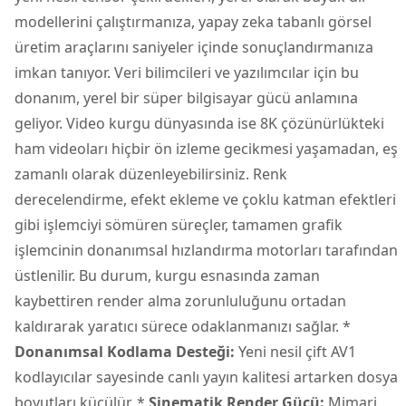
modellerini çalıştırmanıza, yapay zeka tabanlı görsel
üretim araçlarını saniyeler içinde sonuçlandırmanıza
imkan tanıyor. Veri bilimcileri ve yazılımcılar için bu
donanım, yerel bir süper bilgisayar gücü anlamına
geliyor. Video kurgu dünyasında ise 8K çözünürlükteki
ham videoları hiçbir ön izleme gecikmesi yaşamadan, eş
zamanlı olarak düzenleyebilirsiniz. Renk
derecelendirme, efekt ekleme ve çoklu katman efektleri
gibi işlemciyi sömüren süreçler, tamamen grafik
işlemcinin donanımsal hızlandırma motorları tarafından
üstlenilir. Bu durum, kurgu esnasında zaman
kaybettiren render alma zorunluluğunu ortadan
kaldırarak yaratıcı sürece odaklanmanızı sağlar. *
Donanımsal Kodlama Desteği:
Yeni nesil çift AV1
kodlayıcılar sayesinde canlı yayın kalitesi artarken dosya
boyutları küçülür. *
Sinematik Render Gücü:
Mimari