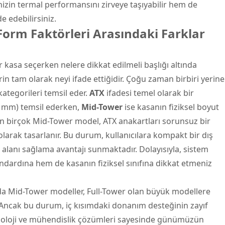
zin termal performansını zirveye taşıyabilir hem de
 edebilirsiniz.
orm Faktörleri Arasındaki Farklar
asa seçerken nelere dikkat edilmeli başlığı altında
in tam olarak neyi ifade ettiğidir. Çoğu zaman birbiri yerine
kategorileri temsil eder.
ATX
ifadesi temel olarak bir
4 mm) temsil ederken,
Mid-Tower
ise kasanın fiziksel boyut
an birçok Mid-Tower model, ATX anakartları sorunsuz bir
larak tasarlanır. Bu durum, kullanıcılara kompakt bir dış
alanı sağlama avantajı sunmaktadır. Dolayısıyla, sistem
dardına hem de kasanın fiziksel sınıfına dikkat etmeniz
da Mid-Tower modeller, Full-Tower olan büyük modellere
 Ancak bu durum, iç kısımdaki donanım desteğinin zayıf
noloji ve mühendislik çözümleri sayesinde günümüzün