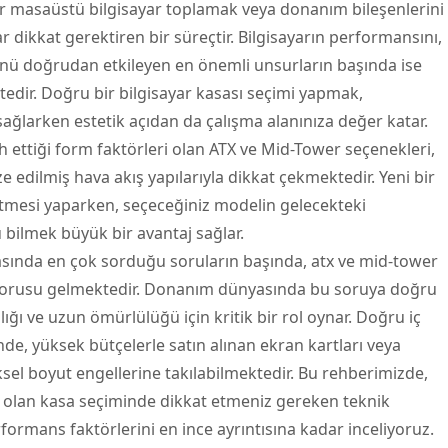
ir
masaüstü bilgisayar
toplamak veya donanım bileşenlerini
 dikkat gerektiren bir süreçtir. Bilgisayarın performansını,
nü doğrudan etkileyen en önemli unsurların başında ise
tedir. Doğru bir
bilgisayar kasası
seçimi yapmak,
ağlarken estetik açıdan da çalışma alanınıza değer katar.
 ettiği form faktörleri olan ATX ve Mid-Tower seçenekleri,
 edilmiş hava akış yapılarıyla dikkat çekmektedir. Yeni bir
mesi yaparken, seçeceğiniz modelin gelecekteki
bilmek büyük bir avantaj sağlar.
sında en çok sorduğu soruların başında, atx ve mid-tower
 sorusu gelmektedir. Donanım dünyasında bu soruya doğru
lığı ve uzun ömürlülüğü için kritik bir rol oynar. Doğru iç
e, yüksek bütçelerle satın alınan ekran kartları veya
ksel boyut engellerine takılabilmektedir. Bu rehberimizde,
i olan kasa seçiminde dikkat etmeniz gereken teknik
rformans faktörlerini en ince ayrıntısına kadar inceliyoruz.