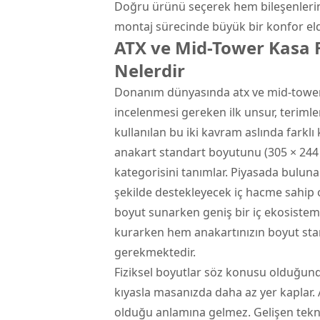
Doğru ürünü seçerek hem bileşenlerini
montaj sürecinde büyük bir konfor elde
ATX ve Mid-Tower Kasa F
Nelerdir
Donanım dünyasında atx ve mid-tower k
incelenmesi gereken ilk unsur, terimler
kullanılan bu iki kavram aslında farklı 
anakart standart boyutunu (305 × 24
kategorisini tanımlar. Piyasada bulun
şekilde destekleyecek iç hacme sahip o
boyut sunarken geniş bir iç ekosistem 
kurarken hem anakartınızın boyut stan
gerekmektedir.
Fiziksel boyutlar söz konusu olduğun
kıyasla masanızda daha az yer kaplar.
olduğu anlamına gelmez. Gelişen tek