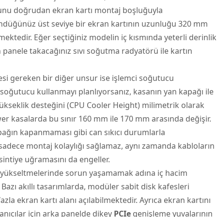
sunu doğrudan ekran kartı montaj boşluğuyla
şündüğünüz üst seviye bir ekran kartının uzunluğu 320 mm
ektedir. Eğer seçtiğiniz modelin iç kısmında yeterli derinlik
n panele takacağınız sıvı soğutma radyatörü ile kartın
si gereken bir diğer unsur ise işlemci soğutucu
a soğutucu kullanmayı planlıyorsanız, kasanın yan kapağı ile
kseklik desteğini (CPU Cooler Height) milimetrik olarak
wer kasalarda bu sınır 160 mm ile 170 mm arasında değişir.
pağın kapanmaması gibi can sıkıcı durumlarla
sı sadece montaj kolaylığı sağlamaz, aynı zamanda kabloların
sintiye uğramasını da engeller.
 yükseltmelerinde sorun yaşamamak adına iç hacim
 Bazı akıllı tasarımlarda, modüler sabit disk kafesleri
zla ekran kartı alanı açılabilmektedir. Ayrıca ekran kartını
anıcılar için arka panelde dikey
PCIe
genişleme yuvalarının