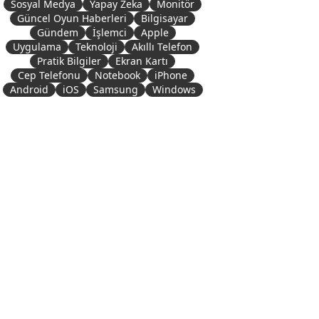
Sosyal Medya
Yapay Zeka
Monitör
Güncel Oyun Haberleri
Bilgisayar
Gündem
İşlemci
Apple
Uygulama
Teknoloji
Akıllı Telefon
Pratik Bilgiler
Ekran Kartı
Cep Telefonu
Notebook
iPhone
Android
iOS
Samsung
Windows