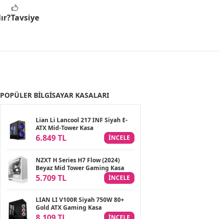
ır?
Tavsiye
POPÜLER BILGISAYAR KASALARI
Lian Li Lancool 217 INF Siyah E-
ATX Mid-Tower Kasa
6.849 TL
INCELE
NZXT H Series H7 Flow (2024)
Beyaz Mid Tower Gaming Kasa
5.709 TL
INCELE
LIAN LI V100R Siyah 750W 80+
Gold ATX Gaming Kasa
8.109 TL
INCELE