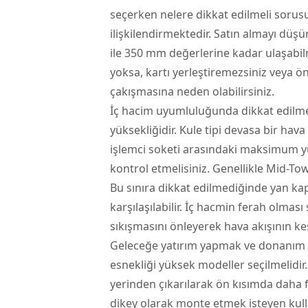
seçerken nelere dikkat edilmeli soru
ilişkilendirmektedir. Satın almayı dü
ile 350 mm değerlerine kadar ulaşabilm
yoksa, kartı yerleştiremezsiniz veya ö
çakışmasına neden olabilirsiniz.
İç hacim uyumluluğunda dikkat edilme
yüksekliğidir. Kule tipi devasa bir hav
işlemci soketi arasındaki maksimum yü
kontrol etmelisiniz. Genellikle Mid-To
Bu sınıra dikkat edilmediğinde yan ka
karşılaşılabilir. İç hacmin ferah olma
sıkışmasını önleyerek hava akışının ke
Geleceğe yatırım yapmak ve donanım
esnekliği yüksek modeller seçilmelidir.
yerinden çıkarılarak ön kısımda daha fa
dikey olarak monte etmek isteyen kull