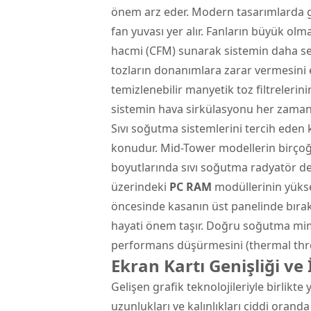
önem arz eder. Modern tasarımlarda g
fan yuvası yer alır. Fanların büyük ol
hacmi (CFM) sunarak sistemin daha sess
tozların donanımlara zarar vermesini 
temizlenebilir manyetik toz filtrelerin
sistemin hava sirkülasyonu her zaman 
Sıvı soğutma sistemlerini tercih eden k
konudur. Mid-Tower modellerin birç
boyutlarında sıvı soğutma radyatör de
üzerindeki
PC RAM
modüllerinin yükse
öncesinde kasanın üst panelinde bıra
hayati önem taşır. Doğru soğutma mimar
performans düşürmesini (thermal throt
Ekran Kartı Genişliği v
Gelişen grafik teknolojileriyle birlikte 
uzunlukları ve kalınlıkları ciddi orand