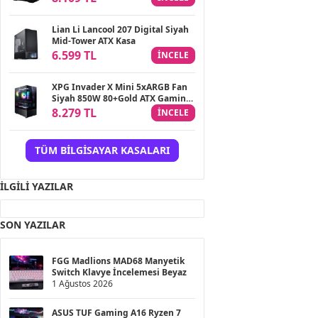
Lian Li Lancool 207 Digital Siyah
Mid-Tower ATX Kasa
6.599 TL
INCELE
XPG Invader X Mini 5xARGB Fan
Siyah 850W 80+Gold ATX Gaming
(Oyuncu) Kasa
8.279 TL
INCELE
TÜM BILGISAYAR KASALARI
İLGILI YAZILAR
SON YAZILAR
FGG Madlions MAD68 Manyetik
Switch Klavye İncelemesi Beyaz
1 Ağustos 2026
ASUS TUF Gaming A16 Ryzen 7