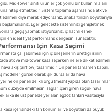
gibi, Mid-Tower sınıfı ürünler çok yönlü bir kullanım alanı
ğuna hitap etmektedir. Sistem toplama aşamasında atx ve
 edilmeli diye merak ediyorsanız, anakartınızın boyutlarıyla
şe başlamalısınız. Eğer gelecekte sisteminizi genişletmek
yonlara geçiş yapmak istiyorsanız, iç hacmi esnek
çin en ideal fiyat performans dengesini sunacaktır.
erformansı İçin Kasa Seçimi
rmansta çalışabilmesi için iç bileşenlerin ürettiği ısının
oktada atx ve mid-tower kasa seçerken nelere dikkat edilmeli
 hava akış (airflow) tasarımıdır. Ön paneli tamamen kapalı,
 modeller görsel olarak şık dursalar da hava
 yerine ön paneli delikli örgü (mesh) yapıda olan tasarımlar,
mum düzeyde emilmesini sağlar. İçeri giren soğuk hava,
k arka ile üst panelde yer alan egzoz fanları vasıtasıyla
 kasa içerisindeki fan konumları ve boyutları da büyük