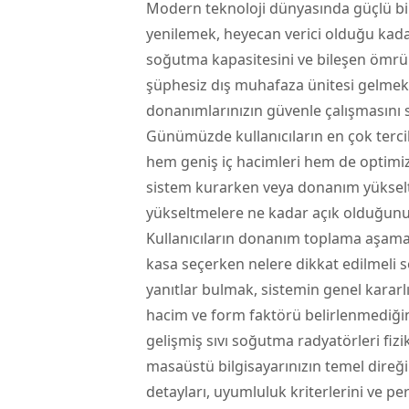
Modern teknoloji dünyasında güçlü b
yenilemek, heyecan verici olduğu kadar
soğutma kapasitesini ve bileşen ömrü
şüphesiz dış muhafaza ünitesi gelmek
donanımlarınızın güvenle çalışmasını s
Günümüzde kullanıcıların en çok tercih
hem geniş iç hacimleri hem de optimize
sistem kurarken veya donanım yükselt
yükseltmelere ne kadar açık olduğunu 
Kullanıcıların donanım toplama aşama
kasa seçerken nelere dikkat edilmeli
yanıtlar bulmak, sistemin genel kararlı
hacim ve form faktörü belirlenmediğind
gelişmiş sıvı soğutma radyatörleri fizi
masaüstü bilgisayarınızın temel direğ
detayları, uyumluluk kriterlerini ve pe