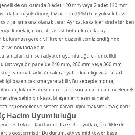
enellikle ön kısımda 3 adet 120 mm veya 2 adet 140 mm
ması, daha düşük dönüş hızlarında (RPM) bile yüksek hava
iz çalışmasına olanak tanır. Ayrıca, kasa içerisinde biriken
engellemek için ön, alt ve üst bölümlerde kolay
in bulunması gerekir. Filtreler düzenli temizlendiğinde,
zirve noktada kalır.
ullanıcılar için ise radyatör uyumluluğu en öncelikli
oğu üst veya ön panelde 240 mm, 280 mm veya 360 mm
steği sunmaktadır. Ancak radyatör kalınlığı ve anakart
kliği bazen çakışma yaratabilir. Bu sebeple montaj
kılan boşluk mesafesini üretici dökümanlarından incelemek
isine sahip bir kasa, bileşenlerin aşırı ısınarak
tling) engeller ve sistem kararlılığını maksimuma çıkarır.
e İç Hacim Uyumluluğu
yeni nesil ekran kartlarının fiziksel boyutları, özellikle de
a artış göstermiştir. Bu durum, atx ve mid-tower kasa