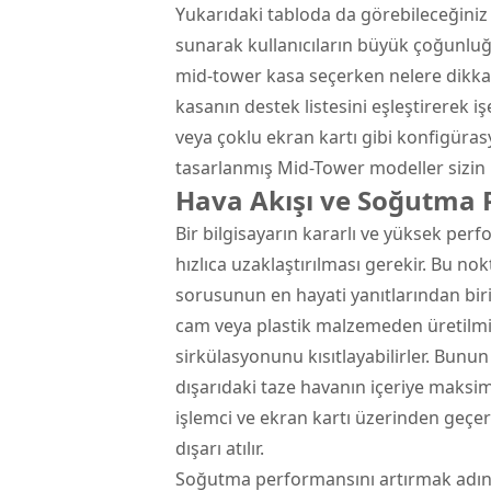
Yukarıdaki tabloda da görebileceğiniz 
sunarak kullanıcıların büyük çoğunlu
mid-tower kasa seçerken nelere dikkat
kasanın destek listesini eşleştirerek i
veya çoklu ekran kartı gibi konfigüras
tasarlanmış Mid-Tower modeller sizin i
Hava Akışı ve Soğutma P
Bir bilgisayarın kararlı ve yüksek perfo
hızlıca uzaklaştırılması gerekir. Bu n
sorusunun en hayati yanıtlarından biri
cam veya plastik malzemeden üretilmiş
sirkülasyonunu kısıtlayabilirler. Bunun
dışarıdaki taze havanın içeriye maksi
işlemci ve ekran kartı üzerinden geçere
dışarı atılır.
Soğutma performansını artırmak adına