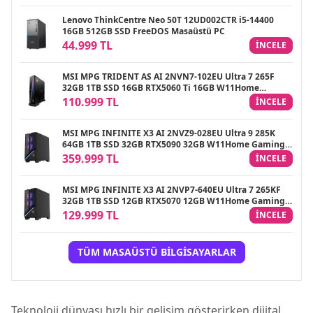
Lenovo ThinkCentre Neo 50T 12UD002CTR i5-14400
16GB 512GB SSD FreeDOS Masaüstü PC
44.999 TL
INCELE
MSI MPG TRIDENT AS AI 2NVN7-102EU Ultra 7 265F
32GB 1TB SSD 16GB RTX5060 Ti 16GB W11Home
Gaming Masaüstü PC
110.999 TL
INCELE
MSI MPG INFINITE X3 AI 2NVZ9-028EU Ultra 9 285K
64GB 1TB SSD 32GB RTX5090 32GB W11Home Gaming
Masaüstü PC
359.999 TL
INCELE
MSI MPG INFINITE X3 AI 2NVP7-640EU Ultra 7 265KF
32GB 1TB SSD 12GB RTX5070 12GB W11Home Gaming
Masaüstü PC
129.999 TL
INCELE
TÜM MASAÜSTÜ BILGISAYARLAR
Teknoloji dünyası hızlı bir gelişim gösterirken dijital