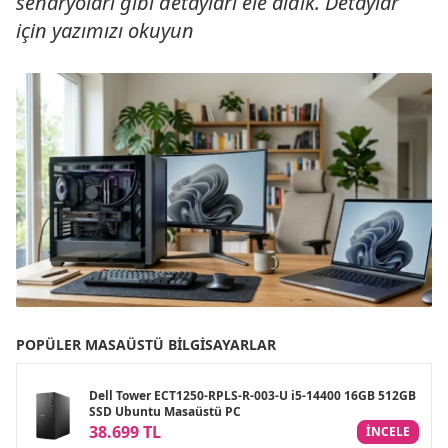
senaryoları gibi detayları ele aldık. Detaylar
için yazımızı okuyun
POPÜLER MASAÜSTÜ BILGISAYARLAR
Dell Tower ECT1250-RPLS-R-003-U i5-14400 16GB 512GB
SSD Ubuntu Masaüstü PC
38.699 TL
INCELE