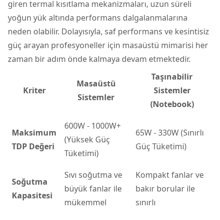
giren termal kısıtlama mekanizmaları, uzun süreli
yoğun yük altında performans dalgalanmalarına
neden olabilir. Dolayısıyla, saf performans ve kesintisiz
güç arayan profesyoneller için masaüstü mimarisi her
zaman bir adım önde kalmaya devam etmektedir.
Taşınabilir
Masaüstü
Kriter
Sistemler
Sistemler
(Notebook)
600W - 1000W+
Maksimum
65W - 330W (Sınırlı
(Yüksek Güç
TDP Değeri
Güç Tüketimi)
Tüketimi)
Sıvı soğutma ve
Kompakt fanlar ve
Soğutma
büyük fanlar ile
bakır borular ile
Kapasitesi
mükemmel
sınırlı