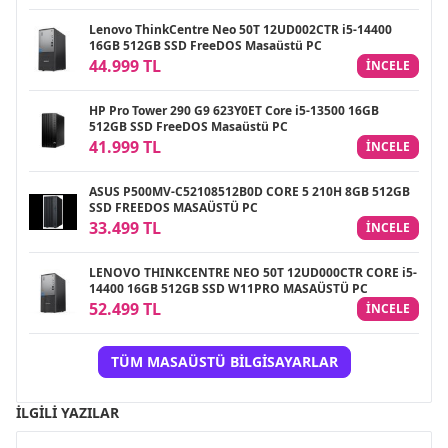
Lenovo ThinkCentre Neo 50T 12UD002CTR i5-14400
16GB 512GB SSD FreeDOS Masaüstü PC
44.999 TL
INCELE
HP Pro Tower 290 G9 623Y0ET Core i5-13500 16GB
512GB SSD FreeDOS Masaüstü PC
41.999 TL
INCELE
ASUS P500MV-C52108512B0D CORE 5 210H 8GB 512GB
SSD FREEDOS MASAÜSTÜ PC
33.499 TL
INCELE
LENOVO THINKCENTRE NEO 50T 12UD000CTR CORE i5-
14400 16GB 512GB SSD W11PRO MASAÜSTÜ PC
52.499 TL
INCELE
TÜM MASAÜSTÜ BILGISAYARLAR
İLGILI YAZILAR