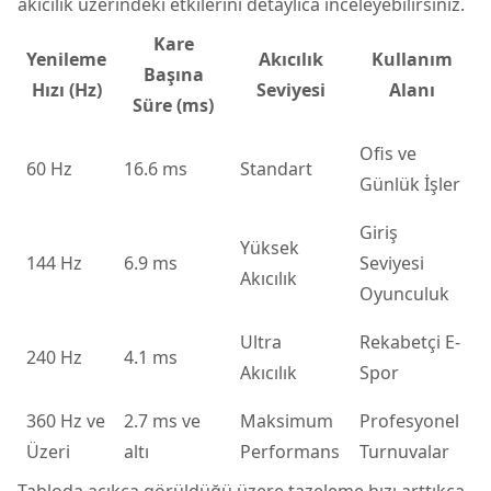
akıcılık üzerindeki etkilerini detaylıca inceleyebilirsiniz.
Kare
Yenileme
Akıcılık
Kullanım
Başına
Hızı (Hz)
Seviyesi
Alanı
Süre (ms)
Ofis ve
60 Hz
16.6 ms
Standart
Günlük İşler
Giriş
Yüksek
144 Hz
6.9 ms
Seviyesi
Akıcılık
Oyunculuk
Ultra
Rekabetçi E-
240 Hz
4.1 ms
Akıcılık
Spor
360 Hz ve
2.7 ms ve
Maksimum
Profesyonel
Üzeri
altı
Performans
Turnuvalar
Tabloda açıkça görüldüğü üzere tazeleme hızı arttıkça