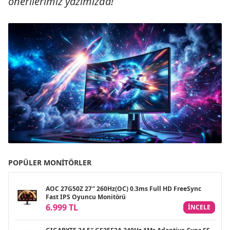
önerilerimiz yazımızda!
POPÜLER MONITÖRLER
AOC 27G50Z 27″ 260Hz(OC) 0.3ms Full HD FreeSync
Fast IPS Oyuncu Monitörü
6.999 TL
INCELE