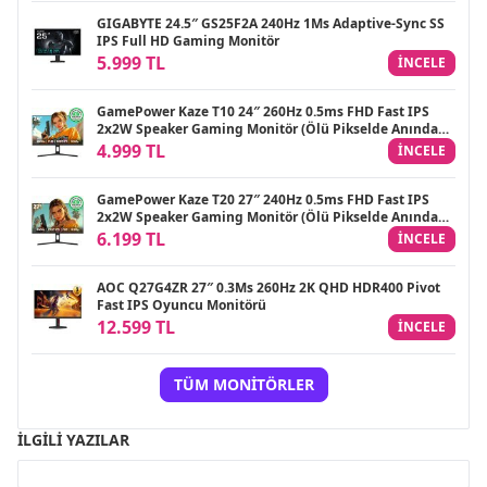
GIGABYTE 24.5″ GS25F2A 240Hz 1Ms Adaptive-Sync SS
IPS Full HD Gaming Monitör
5.999 TL
INCELE
GamePower Kaze T10 24″ 260Hz 0.5ms FHD Fast IPS
2x2W Speaker Gaming Monitör (Ölü Pikselde Anında
Değişim)
4.999 TL
INCELE
GamePower Kaze T20 27″ 240Hz 0.5ms FHD Fast IPS
2x2W Speaker Gaming Monitör (Ölü Pikselde Anında
Değişim)
6.199 TL
INCELE
AOC Q27G4ZR 27″ 0.3Ms 260Hz 2K QHD HDR400 Pivot
Fast IPS Oyuncu Monitörü
12.599 TL
INCELE
TÜM MONITÖRLER
İLGILI YAZILAR