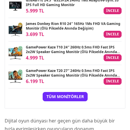
GIGABYTE 24.5″ GS25F2A 240Hz 1Ms Adaptive-Sync SS
IPS Full HD Gaming Monitör
5.999 TL
INCELE
James Donkey Rion R10 24″ 165Hz 1Ms FHD VA Gaming
Monitör (Ölü Pikselde Anında Değişim)
3.699 TL
INCELE
GamePower Kaze T10 24″ 260Hz 0.5ms FHD Fast IPS
2x2W Speaker Gaming Monitör (Ölü Pikselde Anında
Değişim)
4.999 TL
INCELE
GamePower Kaze T20 27″ 240Hz 0.5ms FHD Fast IPS
2x2W Speaker Gaming Monitör (Ölü Pikselde Anında
Değişim)
6.199 TL
INCELE
TÜM MONITÖRLER
Dijital oyun dünyası her geçen gün daha büyük bir
hızla evrimleşirken oyuncuların donanım