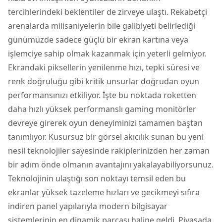
tercihlerindeki beklentiler de zirveye ulaştı. Rekabetçi
arenalarda milisaniyelerin bile galibiyeti belirlediği
günümüzde sadece güçlü bir
ekran kartı
na veya
işlemciye sahip olmak kazanmak için yeterli gelmiyor.
Ekrandaki piksellerin yenilenme hızı, tepki süresi ve
renk doğruluğu gibi kritik unsurlar doğrudan oyun
performansınızı etkiliyor. İşte bu noktada roketten
daha hızlı yüksek performanslı gaming monitörler
devreye girerek oyun deneyiminizi tamamen baştan
tanımlıyor. Kusursuz bir görsel akıcılık sunan bu yeni
nesil teknolojiler sayesinde rakiplerinizden her zaman
bir adım önde olmanın avantajını yakalayabiliyorsunuz.
Teknolojinin ulaştığı son noktayı temsil eden bu
ekranlar yüksek tazeleme hızları ve gecikmeyi sıfıra
indiren panel yapılarıyla modern bilgisayar
sistemlerinin en dinamik parçası haline geldi. Piyasada