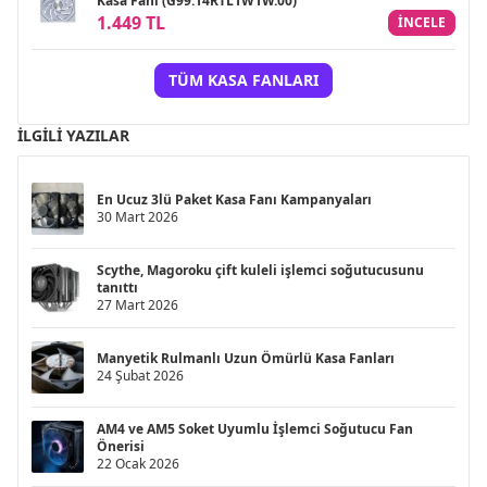
Kasa Fanı (G99.14RTL1W1W.00)
1.449 TL
INCELE
TÜM KASA FANLARI
İLGILI YAZILAR
En Ucuz 3lü Paket Kasa Fanı Kampanyaları
30 Mart 2026
Scythe, Magoroku çift kuleli işlemci soğutucusunu
tanıttı
27 Mart 2026
Manyetik Rulmanlı Uzun Ömürlü Kasa Fanları
24 Şubat 2026
AM4 ve AM5 Soket Uyumlu İşlemci Soğutucu Fan
Önerisi
22 Ocak 2026