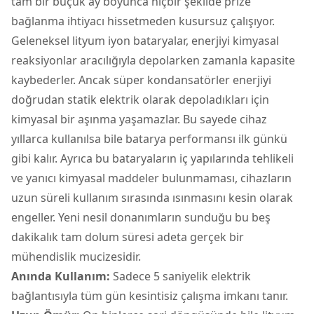
tam bir buçuk ay boyunca hiçbir şekilde prize
bağlanma ihtiyacı hissetmeden kusursuz çalışıyor.
Geleneksel lityum iyon bataryalar, enerjiyi kimyasal
reaksiyonlar aracılığıyla depolarken zamanla kapasite
kaybederler. Ancak süper kondansatörler enerjiyi
doğrudan statik elektrik olarak depoladıkları için
kimyasal bir aşınma yaşamazlar. Bu sayede cihaz
yıllarca kullanılsa bile batarya performansı ilk günkü
gibi kalır. Ayrıca bu bataryaların iç yapılarında tehlikeli
ve yanıcı kimyasal maddeler bulunmaması, cihazların
uzun süreli kullanım sırasında ısınmasını kesin olarak
engeller. Yeni nesil donanımların sunduğu bu beş
dakikalık tam dolum süresi adeta gerçek bir
mühendislik mucizesidir.
Anında Kullanım:
Sadece 5 saniyelik elektrik
bağlantısıyla tüm gün kesintisiz çalışma imkanı tanır.