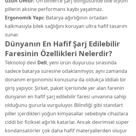
Uzun Ömür:
On binlerce şarj döngüsünde bile lityum
pillerin aksine performans kaybı yaşatmaz.
Ergonomik Yapı:
Batarya ağırlığının ortadan
kalkmasıyla bilek sağlığını koruyan ultra hafif tasarım
sunar.
Dünyanın En Hafif Şarj Edilebilir
Faresinin Özellikleri Nelerdir?
Teknoloji devi
Dell
, yeni ürün duyurusu sırasında
sadece batarya süresine odaklanmıyor, aynı zamanda
donanım ergonomisi konusuna da oldukça iddialı bir
giriş yapıyor. Şirket, paket içerisinde yer alan farenin
dünyanın en hafif şarj edilebilir faresi unvanına sahip
olduğunu gururla vurguluyor. Bilindiği gibi standart
piller içerdikleri yoğun kimyasallar sebebiyle cihazlara
ciddi bir fiziksel ağırlık katarlar. Ancak devrimsel süper
kondansatörler çok daha hafif materyallerden oluşur