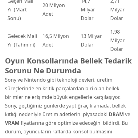
Geçen Mali
14,7
2,71
20 Milyon
Yıl (Mart
Milyar
Milyar
Adet
Sonu)
Dolar
Dolar
1,98
Gelecek Mali
16,5 Milyon
13 Milyar
Milyar
Yıl (Tahmini)
Adet
Dolar
Dolar
Oyun Konsollarında Bellek Tedarik
Sorunu Ne Durumda
Sony ve Nintendo gibi teknoloji devleri, üretim
süreçlerinde en kritik parçalardan biri olan bellek
birimlerine erişimde büyük engellerle karşılaşıyor.
Sony, geçtiğimiz günlerde yaptığı açıklamada, bellek
kıtlığı nedeniyle üretim adetlerini piyasadaki
DRAM
ve
VRAM
fiyatlarına göre optimize edeceğini bildirdi. Bu
durum, oyuncuların raflarda konsol bulmasını