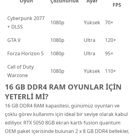
Oyun
Çözünürlük
Ayar
FPS
Cyberpunk 2077
1080p
Yüksek
70+
+ DLSS
GTA V
1080p
Ultra
120+
Forza Horizon 5
1080p
Ultra
95+
Call of Duty
1080p
Yüksek
110+
Warzone
16 GB DDR4 RAM OYUNLAR İÇİN
YETERLİ Mİ?
16 GB DDR4 RAM kapasitesi, günümüz oyunları ve
çoklu görev kullanımı için ideal bir seviye olarak kabul
ediliyor. RTX 5050 8GB ekran kartlı fusion quantum
OEM paket içerisinde bulunan 2 x 8 GB DDR4 bellekler,