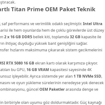
ştıracak.
rtlı Titan Prime OEM Paket Teknik
saf performans ve verimlilik odaklı seçilmiştir.
Intel Ultra
marisi ile hem oyunlarda hem de çoklu görevlerde üst düzey
den
2 x 16 GB DDR5
bellek kiti, toplamda
32 GB
kapasite ile
rın ihtiyaç duyduğu yüksek bant genişliğini sağlar.
 transfer hızlarını maksimuma çıkararak sistem gecikmelerini
MSI RTX 5080 16 GB
ekran kartı olarak karşımıza çıkıyor.
natılan bu GPU,
16 GB VRAM
kapasitesi sayesinde 4K
unsuz işleyebilir. Ayrıca sistemde yer alan
1 TB NVMe SSD
,
çılmasını ve oyun yükleme sürelerinin neredeyse yok denecek
 kombinasyonu, güncel
OEM Paketler
arasında denge ve
rin birbiriyle olan uyumu göz doldurmaktadır. Güç kaynağı