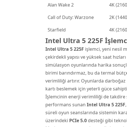
Alan Wake 2
4K (216
Call of Duty: Warzone
2K (144
Starfield
4K (216
Intel Ultra 5 225F İşlem
Intel Ultra 5 225F
işlemci, yeni nesil 
çekirdekli yapısı ve yüksek saat hızları
simülasyon oyunlarında harika sonuçla
birimi barındırmaz, bu da termal bütç
verimliliği artırır. Oyunlarda darboğaz
kartı beslemek için yeterli güce sahipti
İşlemcinin enerji verimliliği de takdi
performans sunan
Intel Ultra 5 225F
süreli oyun seanslarında sistemin karar
üzerindeki
PCIe 5.0
desteği gibi teknol