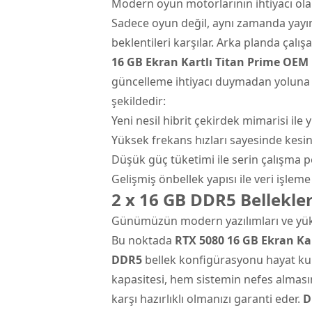
Modern oyun motorlarının ihtiyacı olan
Sadece oyun değil, aynı zamanda yayınc
beklentileri karşılar. Arka planda çal
16 GB Ekran Kartlı Titan Prime OEM
güncelleme ihtiyacı duymadan yoluna 
şekildedir:
Yeni nesil hibrit çekirdek mimarisi ile 
Yüksek frekans hızları sayesinde kesin
Düşük güç tüketimi ile serin çalışma 
Gelişmiş önbellek yapısı ile veri işleme
2 x 16 GB DDR5 Bellekler
Günümüzün modern yazılımları ve yüks
Bu noktada
RTX 5080 16 GB Ekran Ka
DDR5
bellek konfigürasyonu hayat kurt
kapasitesi, hem sistemin nefes alması
karşı hazırlıklı olmanızı garanti eder.
D