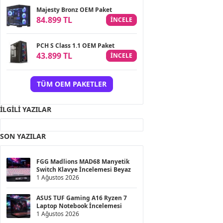
Majesty Bronz OEM Paket
84.899 TL
INCELE
PCH S Class 1.1 OEM Paket
43.899 TL
INCELE
TÜM OEM PAKETLER
İLGILI YAZILAR
SON YAZILAR
FGG Madlions MAD68 Manyetik
Switch Klavye İncelemesi Beyaz
1 Ağustos 2026
ASUS TUF Gaming A16 Ryzen 7
Laptop Notebook İncelemesi
1 Ağustos 2026