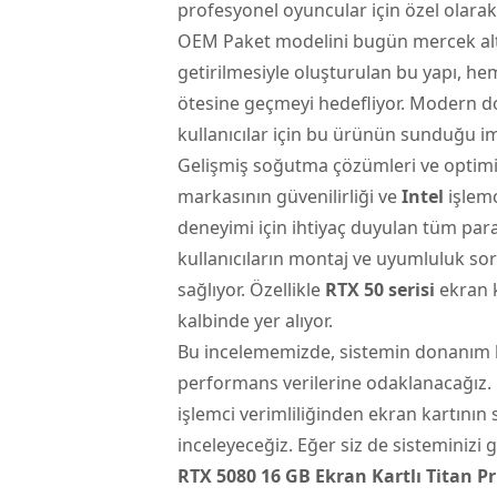
profesyonel oyuncular için özel olarak
OEM Paket
modelini bugün mercek altı
getirilmesiyle oluşturulan bu yapı, h
ötesine geçmeyi hedefliyor. Modern d
kullanıcılar için bu ürünün sunduğu im
Gelişmiş soğutma çözümleri ve optimi
markasının güvenilirliği ve
Intel
işlemc
deneyimi için ihtiyaç duyulan tüm pa
kullanıcıların montaj ve uyumluluk s
sağlıyor. Özellikle
RTX 50 serisi
ekran k
kalbinde yer alıyor.
Bu incelememizde, sistemin donanım k
performans verilerine odaklanacağız. 
işlemci verimliliğinden ekran kartını
inceleyeceğiz. Eğer siz de sisteminizi
RTX 5080 16 GB Ekran Kartlı Titan 