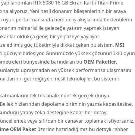
 yapılandırılan
RTX 5080 16 GB Ekran Kartlı Titan Prime
na alıyoruz. Yeni nesil donanım bileşenlerinin bir araya
em oyun performansında hem de iş akışlarında beklentilerin
onanım mimarisi ile geleceğe yatırım yapmak isteyen
kanlar oldukça geniş bir yelpazeye yayılıyor.
ze edilmiş güç tüketimiyle dikkat çeken bu sistem,
MSI
i gücüyle birleşiyor. Günümüzde yüksek çözünürlüklü oyun
rametreleri bünyesinde barındıran bu
OEM Paketler
,
orunlarıyla uğraşmadan en yüksek performansa ulaşmasını
artlarının getirdiği yeni nesil teknolojiler, bu sistemin
atmanlarını tek tek analiz ederek gerçek dünya
Bellek hızlarından depolama biriminin yazma kapasitesine,
n sunduğu yapay zeka desteğine kadar her detayı
 güncellemek veya sıfırdan bir canavar toplamak istiyorsanız,
Prime OEM Paket
üzerine hazırladığımız bu detaylı rehber