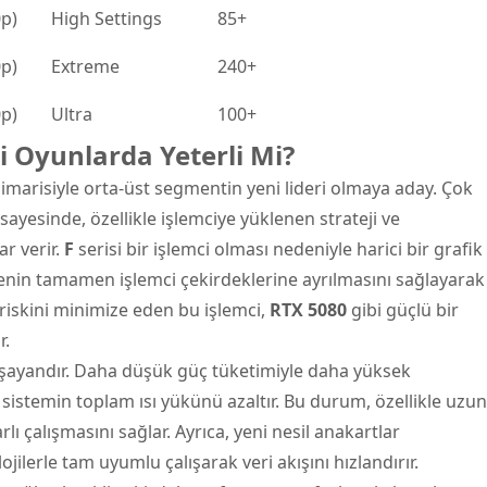
0p)
High Settings
85+
0p)
Extreme
240+
0p)
Ultra
100+
ci Oyunlarda Yeterli Mi?
mimarisiyle orta-üst segmentin yeni lideri olmaya aday. Çok
 sayesinde, özellikle işlemciye yüklenen strateji ve
r verir.
F
serisi bir işlemci olması nedeniyle harici bir grafik
enin tamamen işlemci çekirdeklerine ayrılmasını sağlayarak
 riskini minimize eden bu işlemci,
RTX 5080
gibi güçlü bir
r.
re şayandır. Daha düşük güç tüketimiyle daha yüksek
, sistemin toplam ısı yükünü azaltır. Bu durum, özellikle uzun
lı çalışmasını sağlar. Ayrıca, yeni nesil anakartlar
ojilerle tam uyumlu çalışarak veri akışını hızlandırır.