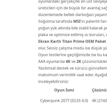
oyunlardaki gerçekçilik en üst seviyeye 
üreticileri için de büyük bir avantaj 
düzenlemede bellek darboğazı yaşanmam
Soğutma tarafında
MSI
'ın patentli fan
yoğun yük altında bile stabil kalara
plaka ve optimize edilmiş ısı boruları, 
Ekran Kartlı Titan Prime OEM Paket
olur. Sessiz çalışma modu ise düşük yü
Oyun testlerine geçtiğimizde ise bu k
AAA oyunlarda
4K
ve
2K
çözünürlüklerd
Yazılımsal destek ve sürücü güncelleme
maksimum verimlilik vaat eder. Aşağıd
inceleyebilirsiniz:
Oyun İsmi
Çözünü
Cyberpunk 2077 (DLSS 4.0)
4K (216