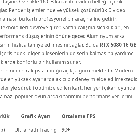
taşınır. Özellikle 16 GB kapasiteli video belleği, içerik
sağlar. Render işlemlerinde ve yüksek çözünürlüklü video
ası, bu kartı profesyonel bir araç haline getirir.
 teknolojileri devreye girer. Kartın çalışma sıcaklıkları, en
k performans düşüşlerinin önüne geçer. Alüminyum arka
ısının hızlıca tahliye edilmesini sağlar. Bu da
RTX 5080 16 GB
içerisindeki diğer bileşenlerin de serin kalmasına yardımcı
klerde konforlu bir kullanım sunar.
artın neden rakipsiz olduğu açıkça görülmektedir. Modern
e en yüksek ayarlarda akıcı bir deneyim elde edilmektedir.
leriyle sürekli optimize edilen kart, her yeni çıkan oyunda
a bazı popüler oyunlardaki tahmini performans verilerini
rlük
Grafik Ayarı
Ortalama FPS
0p)
Ultra Path Tracing
90+