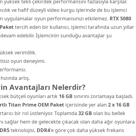
 yüksek tekli çekirdek performansını fazlasıyla karşılar.
ılık ve hafif düzeyli video kurgu işlerinde de bu işlemci
ışan uygulamalar oyun performansınızı etkilemez.
RTX 5080
 Paket
tercih eden bir kullanıcı, işlemci tarafında uzun yıllar
devam edebilir. İşlemcinin sunduğu avantajlar şu
yüksek verimlilik.
tisiz oyun deneyimi.
performansı.
 hızında artış.
in Avantajları Nelerdir?
ek bütçeli oyunları artık
16 GB
sınırını zorlamaya başladı.
rtlı Titan Prime OEM Paket
içerisinde yer alan
2 x 16 GB
arıcı bir rol üstleniyor. Toplamda
32 GB
olan bu bellek
nı sağlar hem de gelecekte çıkacak olan daha ağır oyunlara
DR5
teknolojisi,
DDR4
'e göre çok daha yüksek frekans