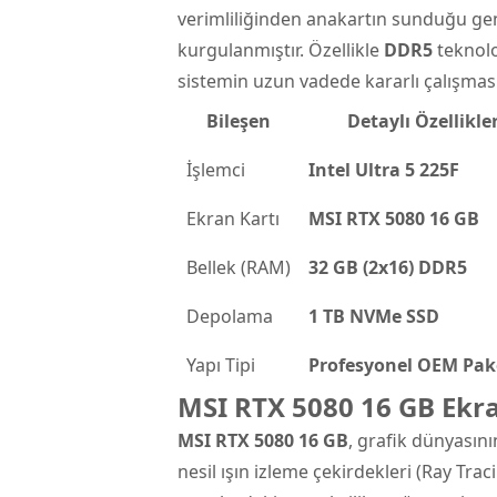
verimliliğinden anakartın sunduğu ge
kurgulanmıştır. Özellikle
DDR5
teknolo
sistemin uzun vadede kararlı çalışmasın
Bileşen
Detaylı Özellikle
İşlemci
Intel Ultra 5 225F
Ekran Kartı
MSI RTX 5080 16 GB
Bellek (RAM)
32 GB (2x16) DDR5
Depolama
1 TB NVMe SSD
Yapı Tipi
Profesyonel OEM Pak
MSI RTX 5080 16 GB Ekra
MSI RTX 5080 16 GB
, grafik dünyasını
nesil ışın izleme çekirdekleri (Ray Tra