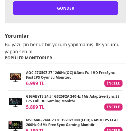
GÖNDER
Yorumlar
Bu yazı için henüz bir yorum yapılmamış. İlk yorumu
yapan sen ol!
POPÜLER MONITÖRLER
AOC 27G50Z 27″ 260Hz(OC) 0.3ms Full HD FreeSync
Fast IPS Oyuncu Monitörü
6.999 TL
INCELE
GIGABYTE 24.5″ GS25F2A 240Hz 1Ms Adaptive-Sync SS
IPS Full HD Gaming Monitör
5.899 TL
INCELE
MSI MAG 244F 23.8″ 1920x1080 (FHD) RAPID IPS FLAT
200Hz 0.5Ms Free Sync Gaming Monitör
5.199 TL
INCELE