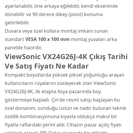
ayarlanabilir, öne arkaya eğilebilir, kendi ekseninde
dönebilir ve 90 derece dikey (pivot) konuma
getirilebilir.
Duvara veya özel kollara montaj imkanı sunan
standart
VESA 100 x 100 mm
montaj yuvaları arka
panelde hazırdır.
ViewSonic VX24G26J-4K Çıkış Tarihi
Ve Satış Fiyatı Ne Kadar
Kompakt boyutlarda yüksek piksel yoğunluğu arayan
kullanıcıların rüyalarını süsleyecek olan ViewSonic
VX24G26J-4K, ilk etapta Asya pazarında boy
göstermeye başladı. Çin'de resmi satışı başlayan bu
özel donanım, sunduğu üstün ve nadir bulunan teknik
özellik kombinasyonuna kıyasla oldukça makul bir
fiyatla raflardaki yerini aldı. Cihazın pazar açılış fiyatı
yaklaşık olarak 305 Dolar civarında bir etiketle