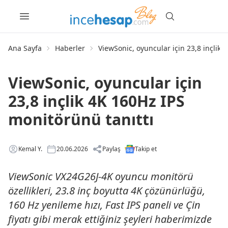
Ana Sayfa
Haberler
ViewSonic, oyuncular için 23,8 inçlik 
ViewSonic, oyuncular için
23,8 inçlik 4K 160Hz IPS
monitörünü tanıttı
Kemal Y.
20.06.2026
Paylaş
Takip et
ViewSonic VX24G26J-4K oyuncu monitörü
özellikleri, 23.8 inç boyutta 4K çözünürlüğü,
160 Hz yenileme hızı, Fast IPS paneli ve Çin
fiyatı gibi merak ettiğiniz şeyleri haberimizde