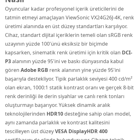
Oyuncular kadar profesyonel içerik üreticilerini de
tatmin etmeyi amaçlayan ViewSonic VX24G26J-4K, renk
üretimi alanında en üst düzey standartları karşılıyor.
Cihaz, standart dijital içeriklerin temeli olan sRGB renk
uzayının yüzde 100'ünü eksiksiz bir biçimde
kapsarken, sinematik renk üretimi için kritik olan
DCI-
P3
alanının yüzde 95'ini ve baskı dünyasında kabul
gören
Adobe RGB
renk alanının yine yüzde 95'ini
başarıyla destekliyor. Tipik parlaklık seviyesi 400 cd/m²
olan ekran, 1000:1 statik kontrast oranı ve gerçek 8-bit
renk derinliği ile derin siyahlar ve canlı renk tonları
oluşturmayı başarıyor. Yüksek dinamik aralık
teknolojilerinden
HDR10
desteğine sahip olan model,
aynı zamanda parlaklık ve kontrast kalitesini
tescilleyen üst düzey
VESA DisplayHDR 400
sertifikasını da elinde bulunduruyor. Cihazın teknik