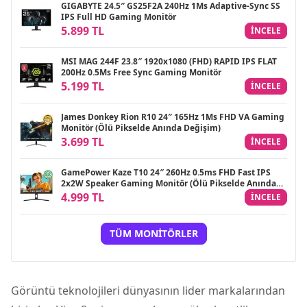
GIGABYTE 24.5″ GS25F2A 240Hz 1Ms Adaptive-Sync SS
IPS Full HD Gaming Monitör
5.899 TL
INCELE
MSI MAG 244F 23.8″ 1920x1080 (FHD) RAPID IPS FLAT
200Hz 0.5Ms Free Sync Gaming Monitör
5.199 TL
INCELE
James Donkey Rion R10 24″ 165Hz 1Ms FHD VA Gaming
Monitör (Ölü Pikselde Anında Değişim)
3.699 TL
INCELE
GamePower Kaze T10 24″ 260Hz 0.5ms FHD Fast IPS
2x2W Speaker Gaming Monitör (Ölü Pikselde Anında
Değişim)
4.999 TL
INCELE
TÜM MONITÖRLER
Görüntü teknolojileri dünyasının lider markalarından