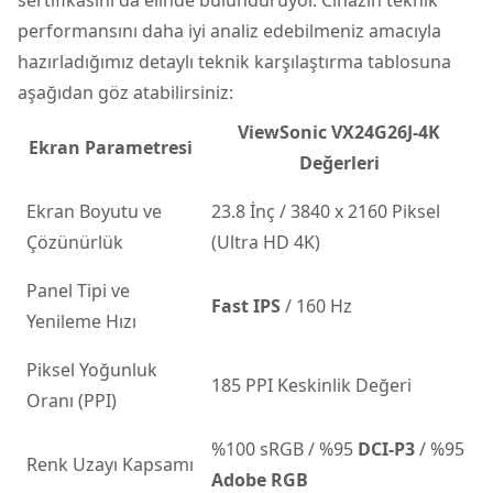
performansını daha iyi analiz edebilmeniz amacıyla
hazırladığımız detaylı teknik karşılaştırma tablosuna
aşağıdan göz atabilirsiniz:
ViewSonic VX24G26J-4K
Ekran Parametresi
Değerleri
Ekran Boyutu ve
23.8 İnç / 3840 x 2160 Piksel
Çözünürlük
(Ultra HD 4K)
Panel Tipi ve
Fast IPS
/ 160 Hz
Yenileme Hızı
Piksel Yoğunluk
185 PPI Keskinlik Değeri
Oranı (PPI)
%100 sRGB / %95
DCI-P3
/ %95
Renk Uzayı Kapsamı
Adobe RGB