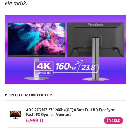
ele aldık.
POPÜLER MONITÖRLER
AOC 27G50Z 27″ 260Hz(OC) 0.3ms Full HD FreeSync
Fast IPS Oyuncu Monitörü
6.999 TL
INCELE