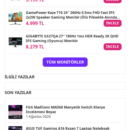
GamePower Kaze T10 24″ 260Hz 0.5ms FHD Fast IPS
2x2W Speaker Gaming Monitör (Ölü Pikselde Anında
Değişim)
4.999 TL
INCELE
GIGABYTE GS27QA 27″ 180Hz 1ms HDR Ready 2K QHD
IPS Gaming (Oyuncu) Monitör
8.279 TL
INCELE
TÜM MONITÖRLER
İLGILI YAZILAR
SON YAZILAR
FGG Madlions MAD68 Manyetik Switch Klavye
İncelemesi Beyaz
1 Ağustos 2026
ASUS TUF Gaming A16 Ryzen 7 Laptop Notebook