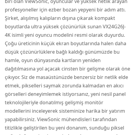
biri olan ViewSonic, oyuncular ve yüksek netlik arayan
profesyoneller için ezber bozan yepyeni bir adım attı.
Şirket, alışılmış kalıpların dışına çıkarak kompakt
boyutlarda ultra yüksek çözünürlük sunan VX24G26J-
4K isimli yeni oyuncu modelini resmi olarak duyurdu.
Çoğu üreticinin küçük ekran boyutlarında halen daha
düşük çözünürlüklere bağlı kaldığı günümüzde bu
hamle, oyun dünyasında kartların yeniden
dağıtılmasına yol açacak cinsten bir gelişme olarak öne
çıkıyor. Siz de masaüstünüzde benzersiz bir netlik elde
etmek, pikselleri saymak zorunda kalmadan en akıcı
görselleri deneyimlemek istiyorsanız, yeni nesil panel
teknolojileriyle donatılmış gelişmiş
monitör
modellerini inceleyerek sisteminize harika bir yatırım
yapabilirsiniz. ViewSonic mühendisleri tarafından
titizlikle geliştirilen bu yeni donanım, sunduğu piksel