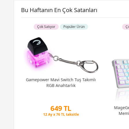
Bu Haftanın En Çok Satanları
Çok Satıyor
Popüler Ürün
Ço
R5
u)
)
Gamepower Mavi Switch Tuş Takımlı
RGB Anahtarlık
649 TL
MageGe
Memb
Peşin Fiyatına 3 Taksit
12 Ay x 76 TL taksitle
Peşin Fiyatına 3 Taksit