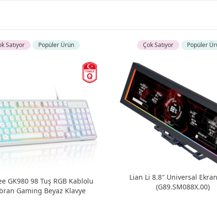
k Satıyor
Popüler Ürün
Çok Satıyor
Popüler Ür
Lian Li 8.8″ Universal Ekra
e GK980 98 Tuş RGB Kablolu
(G89.SM088X.00)
ran Gaming Beyaz Klavye