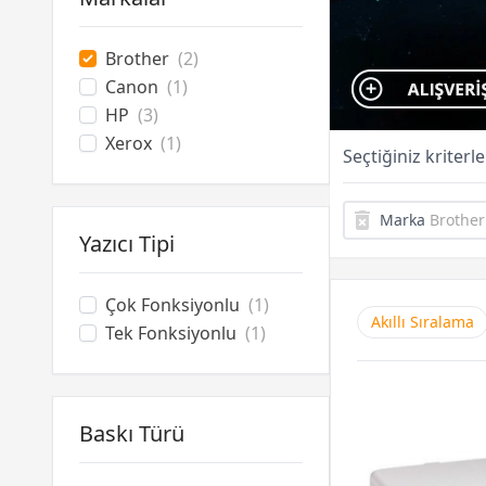
Brother
(2)
Canon
(1)
HP
(3)
Xerox
(1)
Seçtiğiniz kriter
Marka
Brother
Yazıcı Tipi
Çok Fonksiyonlu
(1)
Akıllı Sıralama
Tek Fonksiyonlu
(1)
Baskı Türü