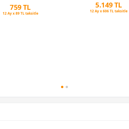
5.149 TL
759 TL
Peşin Fiyatına 3 Taksit
Peşin Fiyatına 3 Taksit
12 Ay x 606 TL taksitle
12 Ay x 89 TL taksitle
Peşin Fiyatına 3 Taksit
Peşin Fiyatına 3 Taksit