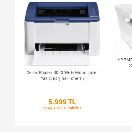
HP 7MD
2
Xerox Phaser 3020 Wi-Fi Mono Lazer
Yazıcı (Orjinal Tonerli)
5.999 TL
Peşin Fiyatına 3 Taksit
12 Ay x 706 TL taksitle
Peşin Fiyatına 3 Taksit