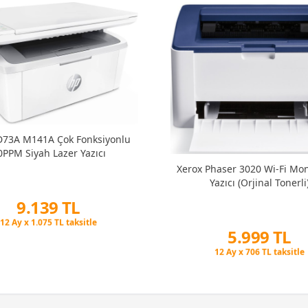
73A M141A Çok Fonksiyonlu
0PPM Siyah Lazer Yazıcı
Xerox Phaser 3020 Wi-Fi Mo
Yazıcı (Orjinal Tonerli
9.139 TL
Peşin Fiyatına 3 Taksit
5.999 TL
12 Ay x 1.075 TL taksitle
Peşin Fiyatına 3 Taksit
Peşin Fiyatına 3 Taksit
12 Ay x 706 TL taksitle
Peşin Fiyatına 3 Taksit