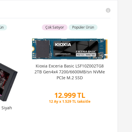
ün
Çok Satıyor
Popüler Ürün
Kioxia Exceria Basic LSF10Z002TG8
2TB Gen4x4 7200/6600MB/sn NVMe
PCIe M.2 SSD
12.999 TL
Peşin Fiyatına 3 Taksit
12 Ay x 1.529 TL taksitle
n Siyah
Peşin Fiyatına 3 Taksit