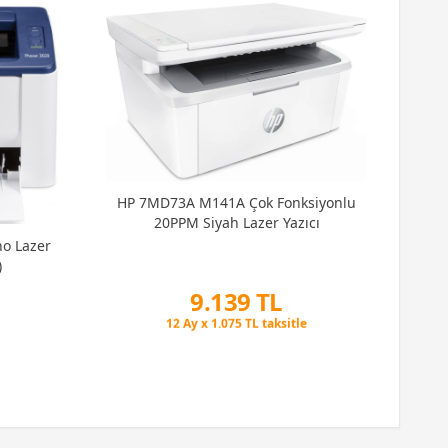
HP 7MD73A M141A Çok Fonksiyonlu
20PPM Siyah Lazer Yazıcı
no Lazer
Xer
)
9.139 TL
Peşin Fiyatına 3 Taksit
12 Ay x 1.075 TL taksitle
Peşin Fiyatına 3 Taksit