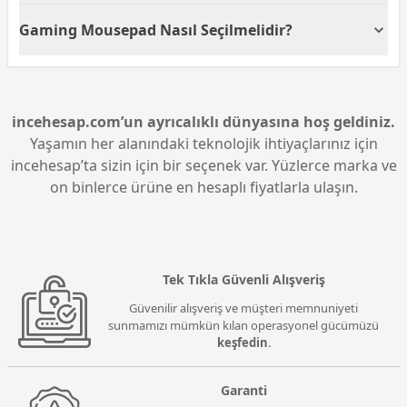
olan bu ürün, oyunlarda önemli bir avantaj sağlar.
ESPTiger Heavy Claw Mousepad, özellikle hızlı ve
Gaming Mousepad Nasıl Seçilmelidir?
hassas hareketlerin önemli olduğu FPS ve MOBA
oyunları için idealdir. Geniş yüzeyi ve kaygan yapısı,
Bir gaming mousepad seçerken, yüzey yapısına,
stratejik ve hızlı karar vermenizi gerektiren oyunlara
dayanıklılığına ve boyutuna dikkat etmek önemlidir.
uygundur.
Wraith ESPTiger Heavy Claw gibi dikişli ve geniş
yüzeye sahip mousepad'ler, uzun süreli kullanım ve
incehesap.com’un ayrıcalıklı dünyasına hoş geldiniz.
optimum oyun performansı için tercih edilebilir.
Yaşamın her alanındaki teknolojik ihtiyaçlarınız için
incehesap’ta sizin için bir seçenek var. Yüzlerce marka ve
on binlerce ürüne en hesaplı fiyatlarla ulaşın.
Tek Tıkla Güvenli Alışveriş
Güvenilir alışveriş ve müşteri memnuniyeti
sunmamızı mümkün kılan operasyonel gücümüzü
keşfedin
.
Garanti