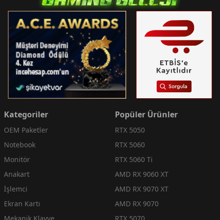
Kategoriler
Popüler Ürünler
OEM Paketler
RTX 5050
Notebook
RTX 5060
Monitör
RTX 5060 Ti
Anakart
AMD RX 9060 XT
İşlemci
AMD RX 9070 XT
Ekran Kartı
AMD RX 9070
Mekanik Klavye
RTX 5070