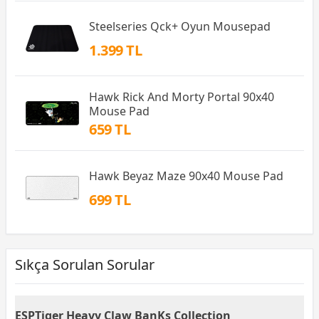
Steelseries Qck+ Oyun Mousepad
1.399 TL
Hawk Rick And Morty Portal 90x40
Mouse Pad
659 TL
Hawk Beyaz Maze 90x40 Mouse Pad
699 TL
Sıkça Sorulan Sorular
ESPTiger Heavy Claw BanKs Collection