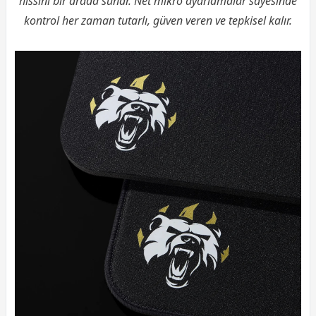
hissini bir arada sunar. Net mikro ayarlamalar sayesinde
kontrol her zaman tutarlı, güven veren ve tepkisel kalır.