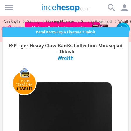
Incehesap
Ana Sayfa
Gaming
Gaming Ekipman
Gaming Mousepad
Wraith
Paraf Karta Peşin Fiyatına 3 Taksit
ESPTiger Heavy Claw BanKs Collection Mousepad
- Dikişli
Wraith
PEŞİN
FİYATINA
3 TAKSİT