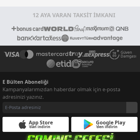
12 AYA VARAN TAKSİT İMKANI
Güven
Damgası
E Bülten Aboneliği
Kampanyalarımızdan haberdar olmak için e-posta
adresinizi yazınız.
App Store
Google Play
'dan indirin
'den indirin