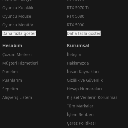
Oyuncu Kulaklık
RTX 5070 Ti
Oyuncu Mouse
RTX 5080
Oyuncu Monitör
RTX 5090
Daha fazla göster
Daha fazla göster
Hesabım
Kurumsal
Çözüm Merkezi
İletişim
Müşteri Hizmetleri
Hakkımızda
Panelim
İnsan Kaynakları
Puanlarım
Gizlilik ve Güvenlik
Sepetim
Hesap Numaraları
Alışveriş Listem
Kişisel Verilerin Korunması
Tüm Markalar
İşlem Rehberi
Çerez Politikası