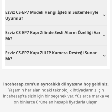
edebilmenizi sağlayarak pil ömrünü uzatır. Bu
Evet, Ezviz CS-EP7, 3MP çözünürlük sunarak 2K
özellik, kablo karmaşasını azaltarak kullanıcıya
Ezviz CS-EP7 Modeli Hangi İşletim Sistemleriyle
görüntü kalitesi sağlar. Bu özellik, kapınıza gelen
kesintisiz bir deneyim sunar.
ziyaretçileri net bir şekilde görüntülemenize olanak
Uyumlu?
tanır, bu da güvenlik açısından önemlidir.
Ezviz CS-EP7, akıllı işletim sistemleriyle uyumlu
Ezviz CS-EP7 Kapı Zilinde Sesli Alarm Özelliği Var
olacak şekilde tasarlanmıştır. Bu sayede, hem iOS
hem de Android cihazlar üzerinden kapı zili
Mı?
sisteminizi kolaylıkla kontrol edebilirsiniz.
Evet, Ezviz CS-EP7 akıllı kapı zili sesli alarm özelliğine
Ezviz CS-EP7 Kapı Zili IP Kamera Desteği Sunar
sahiptir. Bu özellik, ziyaretçilerinizi etkili bir şekilde
haberdar etmenize yardımcı olur ve güvenlik
Mı?
seviyenizi artırır.
Evet, Ezviz CS-EP7, IP kamera desteği sunarak
uzaktan izleme imkanı verir. Bu, kapınıza gelen
misafirleri veya beklenmedik ziyaretçileri
telefonunuz üzerinden görebilmenizi sağlar ve
incehesap.com’un ayrıcalıklı dünyasına hoş geldiniz.
güvenliğinizi artırır.
Yaşamın her alanındaki teknolojik ihtiyaçlarınız için
incehesap’ta sizin için bir seçenek var. Yüzlerce marka ve
on binlerce ürüne en hesaplı fiyatlarla ulaşın.