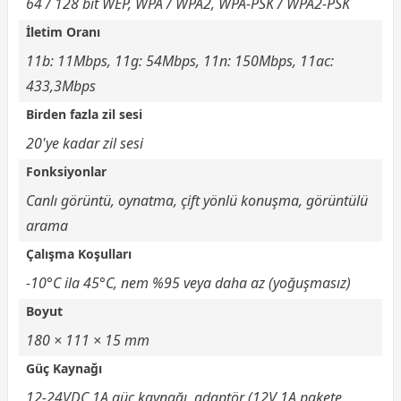
64 / 128 bit WEP, WPA / WPA2, WPA-PSK / WPA2-PSK
İletim Oranı
11b: 11Mbps, 11g: 54Mbps, 11n: 150Mbps, 11ac:
433,3Mbps
Birden fazla zil sesi
20'ye kadar zil sesi
Fonksiyonlar
Canlı görüntü, oynatma, çift yönlü konuşma, görüntülü
arama
Çalışma Koşulları
-10°C ila 45°C, nem %95 veya daha az (yoğuşmasız)
Boyut
180 × 111 × 15 mm
Güç Kaynağı
12-24VDC 1A güç kaynağı, adaptör (12V 1A pakete