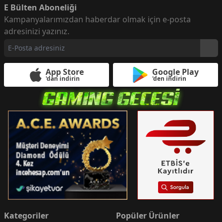
E Bülten Aboneliği
Kampanyalarımızdan haberdar olmak için e-posta
adresinizi yazınız.
App Store
Google Play
'dan indirin
'den indirin
Kategoriler
Popüler Ürünler