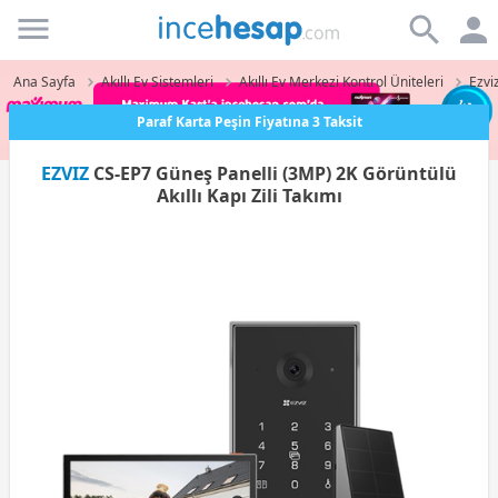
Incehesap
Ana Sayfa
Akıllı Ev Sistemleri
Akıllı Ev Merkezi Kontrol Üniteleri
Ezvi
Paraf Karta Peşin Fiyatına 3 Taksit
EZVIZ
CS-EP7 Güneş Panelli (3MP) 2K Görüntülü
Akıllı Kapı Zili Takımı