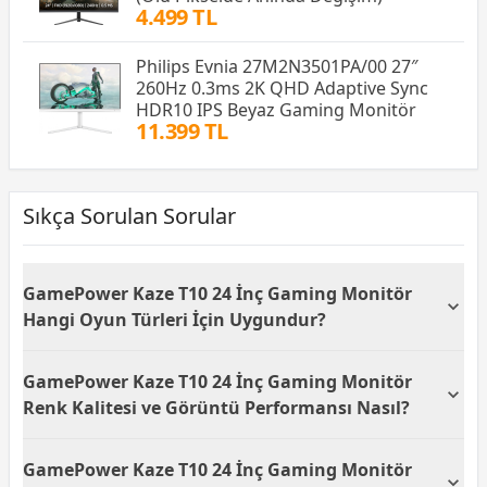
4.499 TL
Philips Evnia 27M2N3501PA/00 27″
260Hz 0.3ms 2K QHD Adaptive Sync
HDR10 IPS Beyaz Gaming Monitör
11.399 TL
Sıkça Sorulan Sorular
GamePower Kaze T10 24 İnç Gaming Monitör
Hangi Oyun Türleri İçin Uygundur?
GamePower Kaze T10 24 inç gaming monitör, 200Hz
GamePower Kaze T10 24 İnç Gaming Monitör
yenileme hızı ve 0.5ms tepki süresiyle FPS, MOBA ve
yarış oyunları gibi hızlı aksiyon içeren türlerde üst
Renk Kalitesi ve Görüntü Performansı Nasıl?
düzey performans sunar. G-Sync ve FreeSync desteği
sayesinde ekran yırtılmaları ve gecikmeler en aza
GamePower Kaze T10 24 inç gaming monitör, %130
GamePower Kaze T10 24 İnç Gaming Monitör
indirilir. Bu özellikler oyunculara daha akıcı ve
sRGB ve HDR400 desteğiyle canlı ve doğru renkler