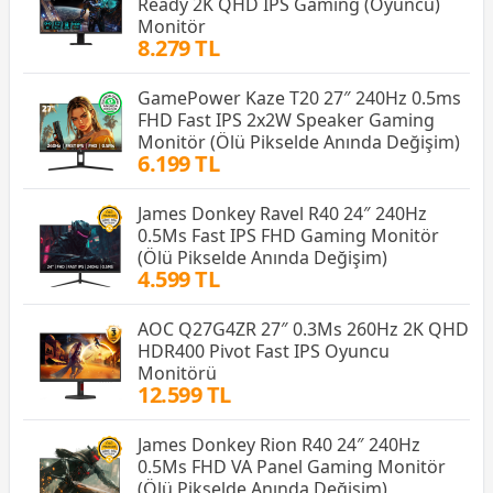
Ready 2K QHD IPS Gaming (Oyuncu)
Monitör
8.279 TL
GamePower Kaze T20 27″ 240Hz 0.5ms
FHD Fast IPS 2x2W Speaker Gaming
Monitör (Ölü Pikselde Anında Değişim)
6.199 TL
James Donkey Ravel R40 24″ 240Hz
0.5Ms Fast IPS FHD Gaming Monitör
(Ölü Pikselde Anında Değişim)
4.599 TL
AOC Q27G4ZR 27″ 0.3Ms 260Hz 2K QHD
HDR400 Pivot Fast IPS Oyuncu
Monitörü
12.599 TL
James Donkey Rion R40 24″ 240Hz
0.5Ms FHD VA Panel Gaming Monitör
(Ölü Pikselde Anında Değişim)