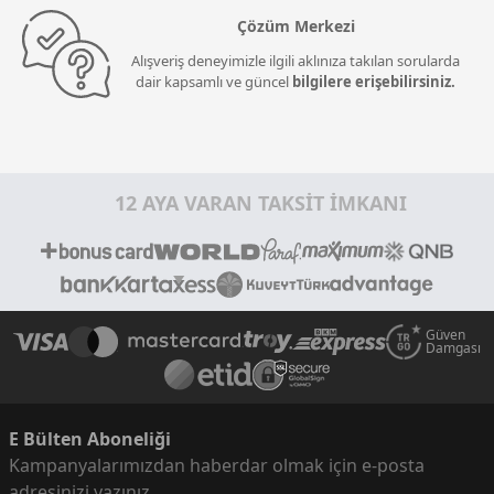
Çözüm Merkezi
Alışveriş deneyimizle ilgili aklınıza takılan sorularda
dair kapsamlı ve güncel
bilgilere erişebilirsiniz.
12 AYA VARAN TAKSİT İMKANI
Güven
Damgası
E Bülten Aboneliği
Kampanyalarımızdan haberdar olmak için e-posta
adresinizi yazınız.