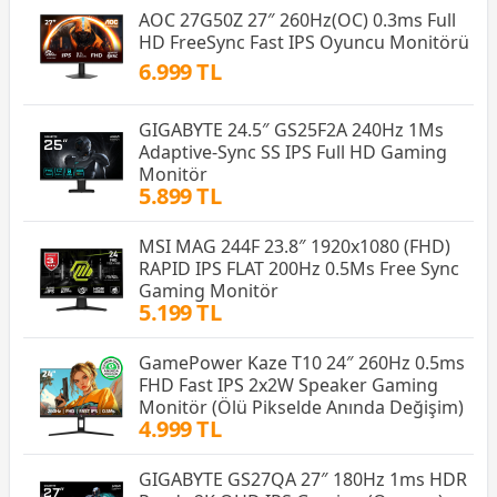
AOC 27G50Z 27″ 260Hz(OC) 0.3ms Full
HD FreeSync Fast IPS Oyuncu Monitörü
6.999 TL
GIGABYTE 24.5″ GS25F2A 240Hz 1Ms
Adaptive-Sync SS IPS Full HD Gaming
Monitör
5.899 TL
MSI MAG 244F 23.8″ 1920x1080 (FHD)
RAPID IPS FLAT 200Hz 0.5Ms Free Sync
Gaming Monitör
5.199 TL
GamePower Kaze T10 24″ 260Hz 0.5ms
FHD Fast IPS 2x2W Speaker Gaming
Monitör (Ölü Pikselde Anında Değişim)
4.999 TL
GIGABYTE GS27QA 27″ 180Hz 1ms HDR