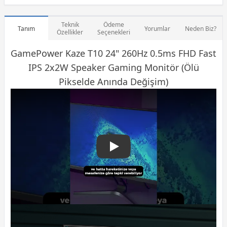
Teknik
Ödeme
Tanım
Yorumlar
Neden Biz?
Özellikler
Seçenekleri
GamePower Kaze T10 24" 260Hz 0.5ms FHD Fast
IPS 2x2W Speaker
Gaming Monitör
(Ölü
Pikselde Anında Değişim)
GamePower Kaze T10 24″ 2