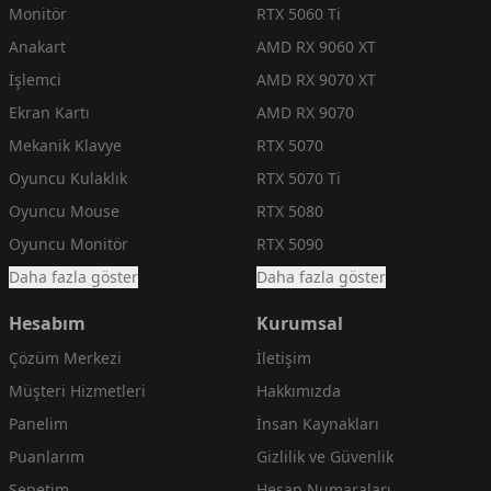
Monitör
RTX 5060 Ti
Anakart
AMD RX 9060 XT
İşlemci
AMD RX 9070 XT
Ekran Kartı
AMD RX 9070
Mekanik Klavye
RTX 5070
Oyuncu Kulaklık
RTX 5070 Ti
Oyuncu Mouse
RTX 5080
Oyuncu Monitör
RTX 5090
Daha fazla göster
Daha fazla göster
Hesabım
Kurumsal
Çözüm Merkezi
İletişim
Müşteri Hizmetleri
Hakkımızda
Panelim
İnsan Kaynakları
Puanlarım
Gizlilik ve Güvenlik
Sepetim
Hesap Numaraları