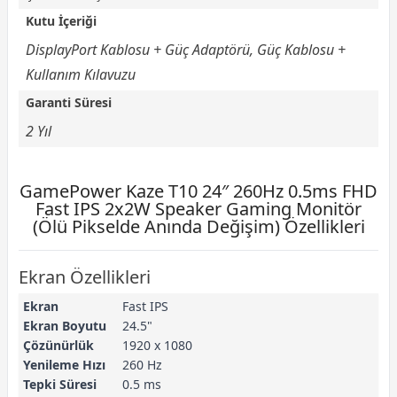
Kutu İçeriği
DisplayPort Kablosu + Güç Adaptörü, Güç Kablosu +
Kullanım Kılavuzu
Garanti Süresi
2 Yıl
GamePower Kaze T10 24″ 260Hz 0.5ms FHD
Fast IPS 2x2W Speaker Gaming Monitör
(Ölü Pikselde Anında Değişim) Özellikleri
Ekran Özellikleri
Ekran
Fast IPS
Ekran Boyutu
24.5"
Çözünürlük
1920 x 1080
Yenileme Hızı
260 Hz
Tepki Süresi
0.5 ms