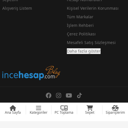
Alışveriş Listem
Kişisel Verilerin Korunması
Tüm Markalar
İşlem Rehberi
Çerez Politikası
Mesafeli Satış Sözleşmesi
Daha fazla göster
En Ucuz Teknoloji Fiyatlarını arayanlara incehesap.com
© 2008 - 2026
incehesap.com
Designed by
zendizayn.com
Ana Sayfa
Kategoriler
PC Toplama
Sepet
Siparişlerim