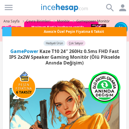
Incehesap
Ana Sayfa
Çevre Birimleri
Monitör
Gamepower Monitör
Axess'e Özel Peşin Fiyatına 6 Taksit
Hediyeli Ürün
Çok Satıyor
GamePower
Kaze T10 24″ 260Hz 0.5ms FHD Fast
IPS 2x2W Speaker Gaming Monitör (Ölü Pikselde
Anında Değişim)
PEŞİN
FİYATINA
6 TAKSİT