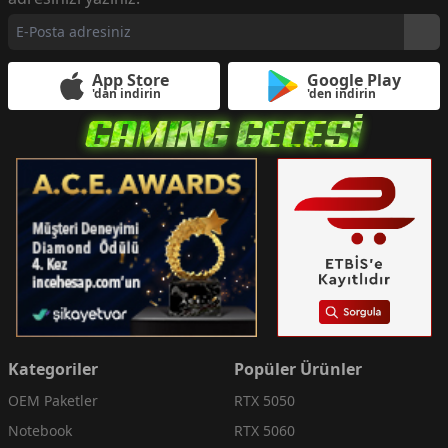
App Store
Google Play
'dan indirin
'den indirin
Kategoriler
Popüler Ürünler
OEM Paketler
RTX 5050
Notebook
RTX 5060