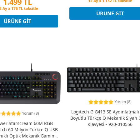
1.499 TL
Peşin Fiyatına 3 Taksit
12 Ay x 1.132 TL taksitle
eşin Fiyatına 3 Taksit
Peşin Fiyatına 3 Taksit
ÜRÜNE GIT
2 Ay x 176 TL taksitle
eşin Fiyatına 3 Taksit
ÜRÜNE GIT
Yorum (8)
Logitech G G413 SE Aydınlatmal
Yorum (8)
Boyutlu Türkçe Q Mekanik Siyah
er Starscream 60M RGB
Klavyesi - 920-010556
itch 60 Milyon Türkçe Q USB
nıklı Optik Mekanik Gaming