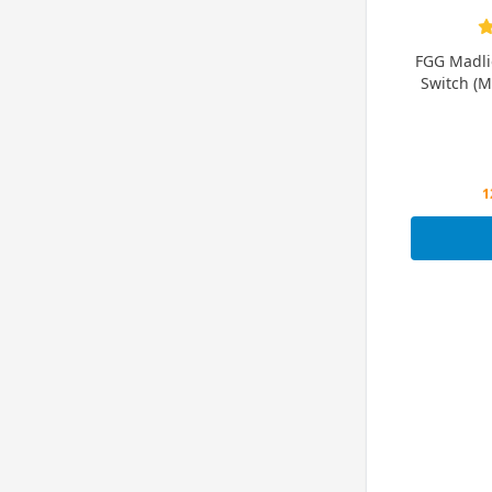
FGG Madl
Switch (M
P
1
P