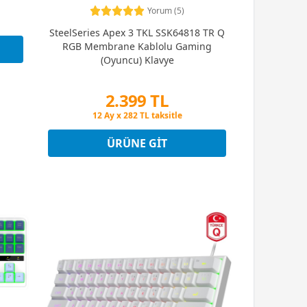
Yorum (5)
SteelSeries Apex 3 TKL SSK64818 TR Q
RGB Membrane Kablolu Gaming
(Oyuncu) Klavye
2.399 TL
Peşin Fiyatına 3 Taksit
12 Ay x 282 TL taksitle
Peşin Fiyatına 3 Taksit
ÜRÜNE GIT