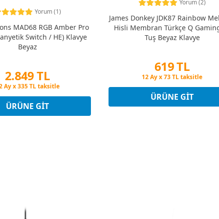
Yorum (2)
Yorum (1)
James Donkey JDK87 Rainbow Me
ions MAD68 RGB Amber Pro
Hisli Membran Türkçe Q Gamin
anyetik Switch / HE) Klavye
Tuş Beyaz Klavye
Beyaz
619 TL
2.849 TL
Peşin Fiyatına 3 Taksit
12 Ay x 73 TL taksitle
eşin Fiyatına 3 Taksit
Peşin Fiyatına 3 Taksit
2 Ay x 335 TL taksitle
ÜRÜNE GIT
eşin Fiyatına 3 Taksit
ÜRÜNE GIT