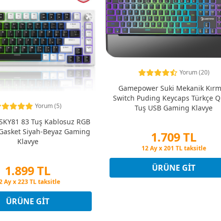
Yorum (20)
Gamepower Suki Mekanik Kırm
Switch Puding Keycaps Türkçe Q
Yorum (5)
Tuş USB Gaming Klavye
KY81 83 Tuş Kablosuz RGB
Gasket Siyah-Beyaz Gaming
1.709 TL
Klavye
Peşin Fiyatına 3 Taksit
12 Ay x 201 TL taksitle
Peşin Fiyatına 3 Taksit
1.899 TL
ÜRÜNE GIT
eşin Fiyatına 3 Taksit
2 Ay x 223 TL taksitle
eşin Fiyatına 3 Taksit
ÜRÜNE GIT