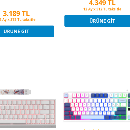
4.349 TL
(3x Switch Hediyeli) 3 Yıl
Garantili
Peşin Fiyatına 3 Taksit
3.189 TL
12 Ay x 512 TL taksitle
Peşin Fiyatına 3 Taksit
eşin Fiyatına 3 Taksit
ÜRÜNE GIT
2 Ay x 375 TL taksitle
eşin Fiyatına 3 Taksit
ÜRÜNE GIT