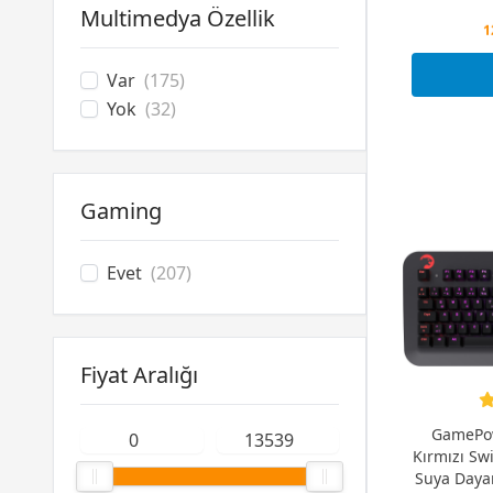
Multimedya Özellik
P
1
P
Var
(175)
Yok
(32)
Gaming
Evet
(207)
Fiyat Aralığı
GamePow
Kırmızı Sw
Suya Daya