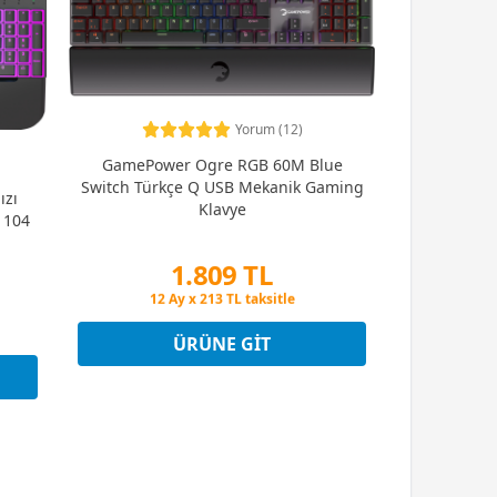
Yorum (12)
GamePower Ogre RGB 60M Blue
Switch Türkçe Q USB Mekanik Gaming
ızı
Klavye
 104
1.809 TL
Peşin Fiyatına 3 Taksit
12 Ay x 213 TL taksitle
Peşin Fiyatına 3 Taksit
ÜRÜNE GIT