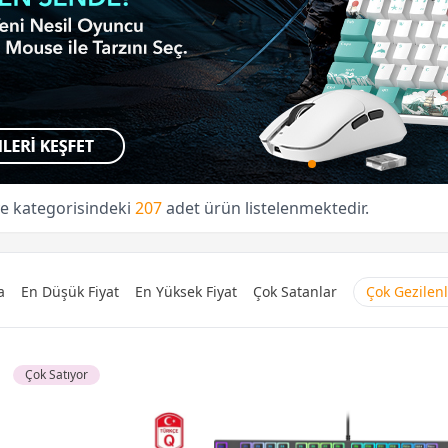
e kategorisindeki
207
adet ürün listelenmektedir.
a
En Düşük Fiyat
En Yüksek Fiyat
Çok Satanlar
Çok Gezilen
Çok Satıyor