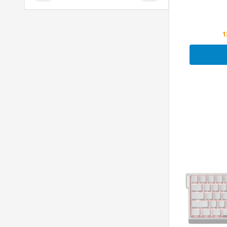
Klavye 
P
1
P