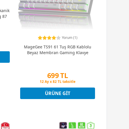
kanik
g 87
Yorum (1)
MageGee TS91 61 Tuş RGB Kablolu
Beyaz Membran Gaming Klavye
699 TL
Peşin Fiyatına 3 Taksit
12 Ay x 82 TL taksitle
Peşin Fiyatına 3 Taksit
ÜRÜNE GIT