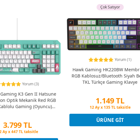
Çok Satıyor
Yorum (1)
Hawk Gaming HK220BW Membr
RGB Kablosuz/Bluetooth Siyah B
TKL Türkçe Gaming Klavye
Yorum (3)
Gaming K3 Gen II Hatsune
1.149 TL
ion Optik Mekanik Red RGB
Kablolu Gaming (Oyuncu)
Peşin Fiyatına 3 Taksit
Klavye
12 Ay x 135 TL taksitle
Peşin Fiyatına 3 Taksit
ÜRÜNE GIT
3.799 TL
eşin Fiyatına 3 Taksit
2 Ay x 447 TL taksitle