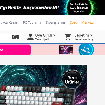
ştıkça Kazan
PC Toplama
Siparişlerim
Çözüm Merkezi
Üye Girişi
Sepetim
Yeni Üyelik
Sepetiniz boş