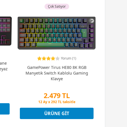
Çok Satıyor
Yorum (1)
ane
GamePower Tirus HE80 8K RGB
eyaz
Manyetik Switch Kablolu Gaming
Klavye
2.479 TL
Peşin Fiyatına 3 Taksit
12 Ay x 292 TL taksitle
Peşin Fiyatına 3 Taksit
ÜRÜNE GIT