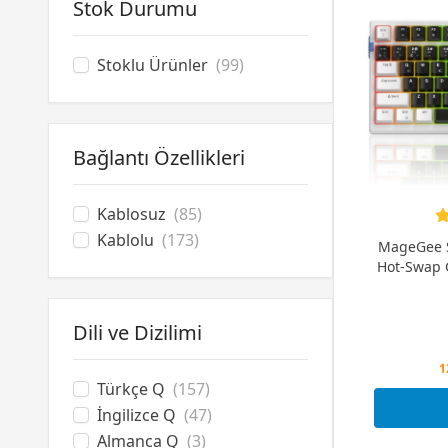
MSI
(4)
Stok Durumu
MageGee
(19)
Rampage
(1)
Stoklu Ürünler
(99)
Razer
(10)
Redragon
(14)
SteelSeries
(13)
Bağlantı Özellikleri
Wraith
(31)
Kablosuz
(85)
Kablolu
(173)
MageGee S
Hot-Swap 
Dili ve Dizilimi
P
1
Türkçe Q
(157)
P
İngilizce Q
(47)
Almanca Q
(3)