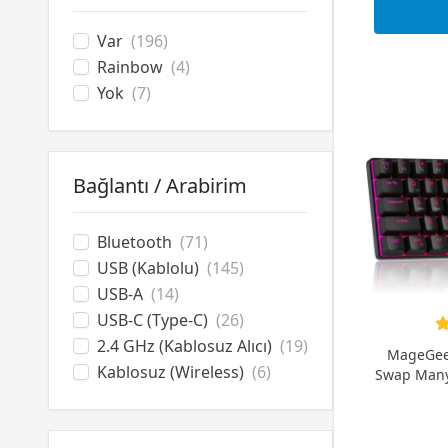
ROG RX Switch
(1)
P
ROG NX Switch
(2)
Var
(196)
Snow Switch
(1)
Rainbow
(4)
Purple Switch
(3)
Yok
(7)
ROG NX Switch V2
(1)
Bağlantı / Arabirim
Bluetooth
(71)
USB (Kablolu)
(145)
USB-A
(14)
USB-C (Type-C)
(26)
2.4 GHz (Kablosuz Alıcı)
(19)
MageGee
Kablosuz (Wireless)
(6)
Swap Manye