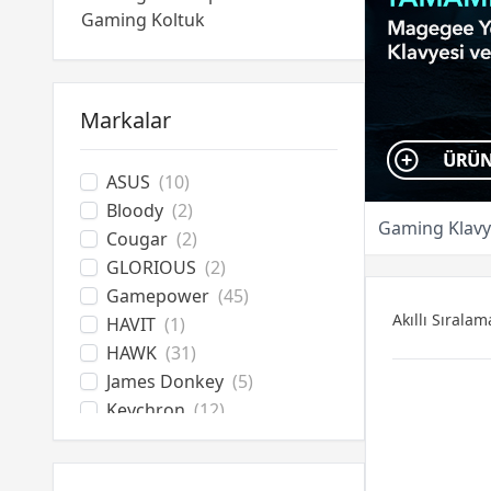
Gaming Koltuk
Gaming Masa
Ekipman Aksesuarları
Altyapı Ekipmanları
Markalar
ASUS
(10)
Bloody
(2)
Gaming Klavy
Cougar
(2)
GLORIOUS
(2)
Gamepower
(45)
Akıllı Sıralam
HAVIT
(1)
HAWK
(31)
James Donkey
(5)
Keychron
(12)
Lenovo
(1)
Logitech
(4)