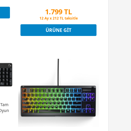
1.799 TL
Peşin Fiyatına 3 Taksit
12 Ay x 212 TL taksitle
Peşin Fiyatına 3 Taksit
ÜRÜNE GIT
ı Tam
 Oyun