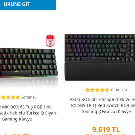
eşin Fiyatına 3 Taksit
ÜRÜNE GIT
Yorum (4)
Yorum (6)
ASUS ROG Strix Scope II 96 Wire
RX ABS TR Q Red Switch RGB Si
 MK-BOX 68 Tuş RGB Hot-
Gaming (Oyuncu) Klavye
tik Kablolu Türkçe Q Siyah
Gaming Klavye
9.619 TL