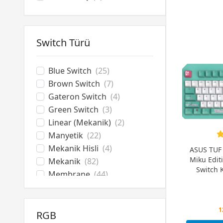
Switch Türü
Blue Switch
(25)
Brown Switch
(7)
Gateron Switch
(4)
Green Switch
(3)
Linear (Mekanik)
(2)
Manyetik
(22)
Mekanik Hisli
(4)
ASUS TUF 
Miku Edit
Mekanik
(82)
Switch 
Membrane
(44)
Optik Switch
(2)
Outemu Switch
(4)
P
Red Switch
(45)
RGB
1