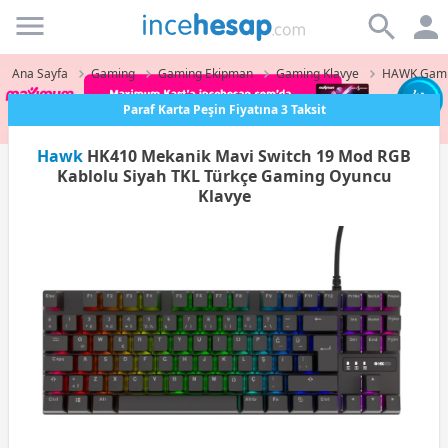
Incehesap
Ana Sayfa
Gaming
Gaming Ekipman
Gaming Klavye
HAWK Gami
Paraf Karta Peşin Fiyatına 3 Taksit
Hawk
HK410 Mekanik Mavi Switch 19 Mod RGB
Kablolu Siyah TKL Türkçe Gaming Oyuncu
Klavye