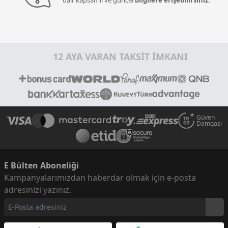
dair kapsamlı ve güncel
bilgilere erişebilirsiniz.
12 AYA VARAN TAKSİT İMKANI
Güven
Damgası
E Bülten Aboneliği
Kampanyalarımızdan haberdar olmak için e-posta
adresinizi yazınız.