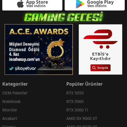
App Store
Google Play
'dan indirin
'den indirin
Kategoriler
Popüler Ürünler
OEM Paketler
RTX 5050
Notebook
RTX 5060
Monitör
RTX 5060 Ti
Anakart
AMD RX 9060 XT
İşlemci
AMD RX 9070 XT