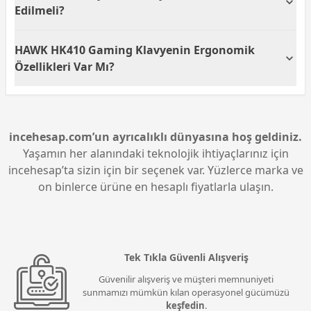
medya oynatma gibi fonksiyonlara hızlı erişim
Edilmeli?
sağlamasına olanak tanır. Bu, günlük kullanımda ve
oyun sırasında kullanışlı bir özellik olarak öne çıkar.
HAWK HK410 oyuncu klavyesi, sağlam yapısı,
HAWK HK410 Gaming Klavyenin Ergonomik
mekanik mavi switch'leri ve RGB aydınlatmasıyla
dikkat çeker. Bu özellikler oyunculara uzun ömürlü ve
Özellikleri Var Mı?
etkileyici bir kullanım deneyimi sunar.
HAWK HK410 gaming klavye, ergonomik bir tasarıma
sahip olup, uzun süreli kullanımda bile maksimum
rahatlık sunar. Bu, oyuncuların konforlu bir oyun
deneyimi yaşamalarına yardımcı olur.
incehesap.com’un ayrıcalıklı dünyasına hoş geldiniz.
Yaşamın her alanındaki teknolojik ihtiyaçlarınız için
incehesap’ta sizin için bir seçenek var. Yüzlerce marka ve
on binlerce ürüne en hesaplı fiyatlarla ulaşın.
Tek Tıkla Güvenli Alışveriş
Güvenilir alışveriş ve müşteri memnuniyeti
sunmamızı mümkün kılan operasyonel gücümüzü
keşfedin
.