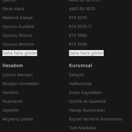
Ekran Kartı
AMD RX 9070
Mekanik Klavye
RTX 5070
Oyuncu Kulaklık
RTX 5070 Ti
Oyuncu Mouse
RTX 5080
Oyuncu Monitör
RTX 5090
Daha fazla göster
Daha fazla göster
Hesabım
Kurumsal
Çözüm Merkezi
İletişim
Müşteri Hizmetleri
Hakkımızda
Panelim
İnsan Kaynakları
Puanlarım
Gizlilik ve Güvenlik
Sepetim
Hesap Numaraları
Alışveriş Listem
Kişisel Verilerin Korunması
Tüm Markalar