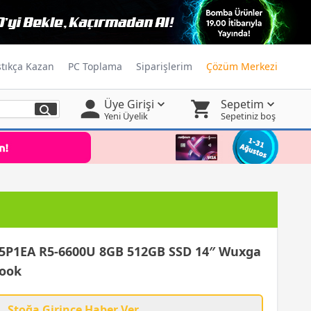
ştıkça Kazan
PC Toplama
Siparişlerim
Çözüm Merkezi
Üye Girişi
Sepetim
Yeni Üyelik
Sepetiniz boş
Z5P1EA R5-6600U 8GB 512GB SSD 14″ Wuxga
ook
Stoğa Girince Haber Ver