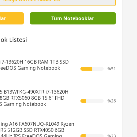
lar
Tüm Notebooklar
ok Listesi
 i7-13620H 16GB RAM 1TB SSD
FreeDOS Gaming Notebook
%51
5 B13WFKG-490XTR i7-13620H
8GB RTX5060 8GB 15.6″ FHD
%26
S Gaming Notebook
ing A16 FA607NUQ-RL049 Ryzen
DR5 512GB SSD RTX4050 6GB
144Hz IPS FreeDOS Gaming
%23