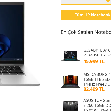
Tüm HP Notebook
En Çok Satılan Notebo
GIGABYTE A16
RTX4050 16″ 
45.999 TL
MSI CYBORG 1
16GB 1TB SSD 
144Hz FreeDO
82.499 TL
ASUS TUF Gam
7 260 16GB D
16.0″ WUXGA 