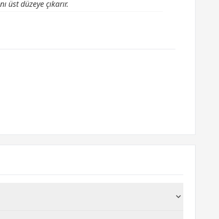
ı üst düzeye çıkarır.
ur. Doğru yazıcı modelini öğrenmek için