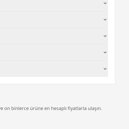
ir. Ancak, baskı kapasiteleri kullanım şekline
ellikle profesyonel ve renk doğruluğunun kritik
ini yerine takabilirsiniz. Her yazıcı modeli için
olojisi, mürekkep kuruması veya lekelenme
e doğru depolama koşullarını sağlamak
e on binlerce ürüne en hesaplı fiyatlarla ulaşın.