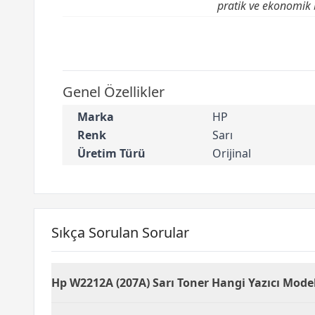
pratik ve ekonomik b
Genel Özellikler
Marka
HP
Renk
Sarı
Üretim Türü
Orijinal
Sıkça Sorulan Sorular
Hp W2212A (207A) Sarı Toner Hangi Yazıcı Mode
HP W2212A (207A) Sarı Toner, HP'nin lazer baskı