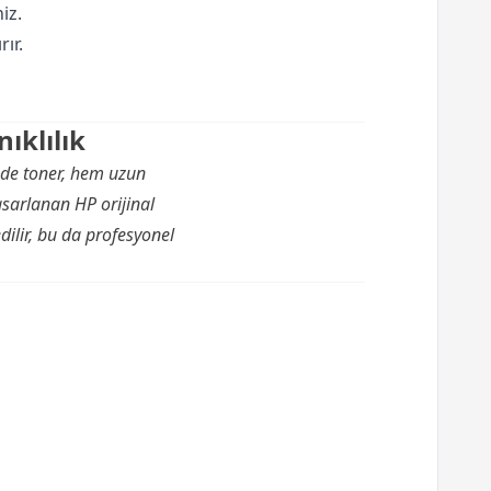
iz.
rır.
ıklılık
inde toner, hem uzun
tasarlanan HP orijinal
edilir, bu da profesyonel