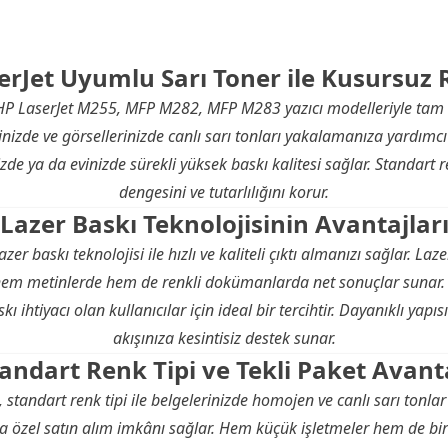
erJet Uyumlu Sarı Toner ile Kusursuz 
 HP LaserJet M255, MFP M282, MFP M283 yazıcı modelleriyle tam 
inizde ve görsellerinizde canlı sarı tonları yakalamanıza yardımcı 
zde ya da evinizde sürekli yüksek baskı kalitesi sağlar. Standart 
dengesini ve tutarlılığını korur.
Lazer Baskı Teknolojisinin Avantajlar
zer baskı teknolojisi ile hızlı ve kaliteli çıktı almanızı sağlar. La
r, hem metinlerde hem de renkli dokümanlarda net sonuçlar sunar.
ı ihtiyacı olan kullanıcılar için ideal bir tercihtir. Dayanıklı yapı
akışınıza kesintisiz destek sunar.
andart Renk Tipi ve Tekli Paket Avant
 standart renk tipi ile belgelerinizde homojen ve canlı sarı tonlar
za özel satın alım imkânı sağlar. Hem küçük işletmeler hem de birey