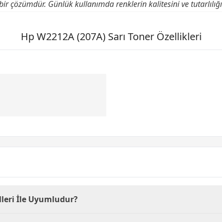
ir çözümdür. Günlük kullanımda renklerin kalitesini ve tutarlılığın
Hp W2212A (207A) Sarı Toner Özellikleri
lleri İle Uyumludur?
 teknolojisini kullanan belirli yazıcı modelleri ile uyumlud