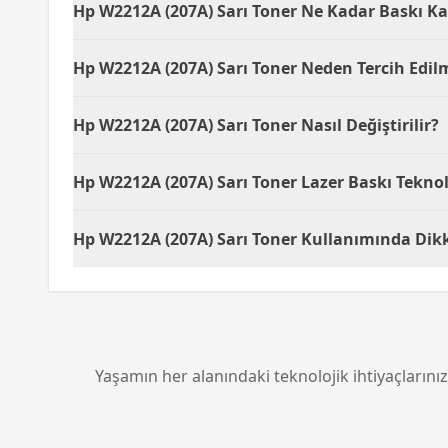
Hp W2212A (207A) Sarı Toner Ne Kadar Baskı Ka
cihazınızın kılavuzunu kontrol edebilir veya HP'
HP W2212A (207A) Sarı Toner, standart baskılarda
Hp W2212A (207A) Sarı Toner Neden Tercih Edil
ve belge içeriğine göre değişkenlik gösterebilir
HP W2212A (207A) Sarı Toner, lazer baskı teknol
Hp W2212A (207A) Sarı Toner Nasıl Değiştirilir?
olduğu belgeler için ideal bir tercihtir.
HP W2212A (207A) Sarı Toner'i değiştirmek için y
Hp W2212A (207A) Sarı Toner Lazer Baskı Teknol
farklı adımlar olabileceği için, kullanım kılavu
Lazer baskı teknolojisi ile çalışan HP W2212A (
Hp W2212A (207A) Sarı Toner Kullanımında Dikk
sorunlarını ortadan kaldırarak profesyonel kali
HP W2212A (207A) Sarı Toner kullanırken, to
önemlidir. Ayrıca, daha uzun ömürlü ve kaliteli b
Yaşamın her alanındaki teknolojik ihtiyaçlarınız