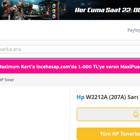
Payla
HP Toner
Hp
W2212A (207A) Sarı
Tüm HP Tonerle