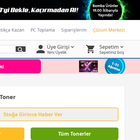
ştıkça Kazan
PC Toplama
Siparişlerim
Çözüm Merkezi
Üye Girişi
Sepetim
Yeni Üyelik
Sepetiniz boş
 Toner
Stoğa Girince Haber Ver
r
Tüm Tonerler