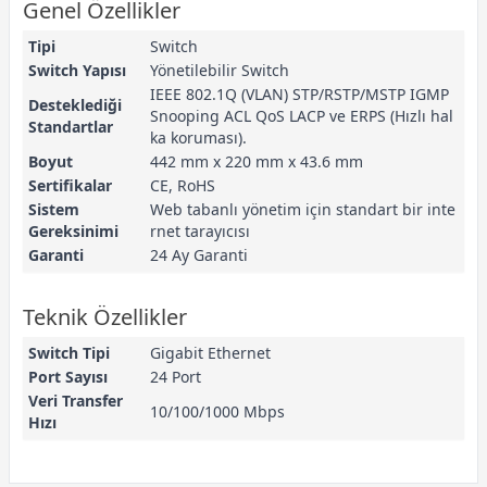
Genel Özellikler
Tipi
Switch
Switch Yapısı
Yönetilebilir Switch
IEEE 802.1Q (VLAN) STP/RSTP/MSTP IGMP
Desteklediği
Snooping ACL QoS LACP ve ERPS (Hızlı hal
Standartlar
ka koruması).
Boyut
442 mm x 220 mm x 43.6 mm
Sertifikalar
CE, RoHS
Sistem
Web tabanlı yönetim için standart bir inte
Gereksinimi
rnet tarayıcısı
Garanti
24 Ay Garanti
Teknik Özellikler
Switch Tipi
Gigabit Ethernet
Port Sayısı
24 Port
Veri Transfer
10/100/1000 Mbps
Hızı