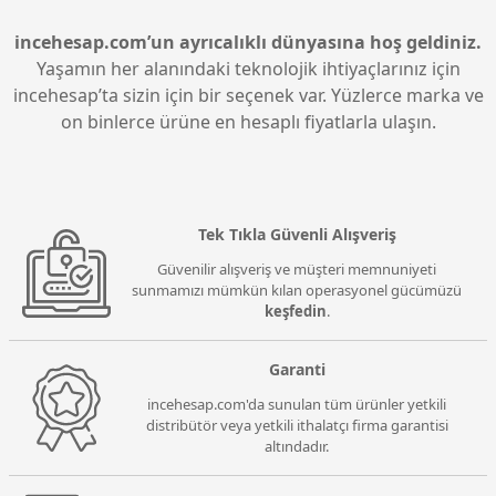
çözümüdür. Huawei eKIT S310-24ST4X'nın bu
özelliği, ağ bağlantılarında sürekli ve kesintisiz veri
incehesap.com’un ayrıcalıklı dünyasına hoş geldiniz.
akışını sağlar.
Yaşamın her alanındaki teknolojik ihtiyaçlarınız için
incehesap’ta sizin için bir seçenek var. Yüzlerce marka ve
on binlerce ürüne en hesaplı fiyatlarla ulaşın.
Tek Tıkla Güvenli Alışveriş
Güvenilir alışveriş ve müşteri memnuniyeti
sunmamızı mümkün kılan operasyonel gücümüzü
keşfedin
.
Garanti
incehesap.com'da sunulan tüm ürünler yetkili
distribütör veya yetkili ithalatçı firma garantisi
altındadır.