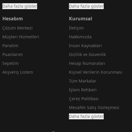
Daha fazla göster
Daha fazla göster
Hesabım
Kurumsal
Çözüm Merkezi
İletişim
Müşteri Hizmetleri
Hakkımızda
Panelim
İnsan Kaynakları
Puanlarım
Gizlilik ve Güvenlik
Sepetim
Hesap Numaraları
Alışveriş Listem
Kişisel Verilerin Korunması
Tüm Markalar
İşlem Rehberi
Çerez Politikası
Mesafeli Satış Sözleşmesi
Daha fazla göster