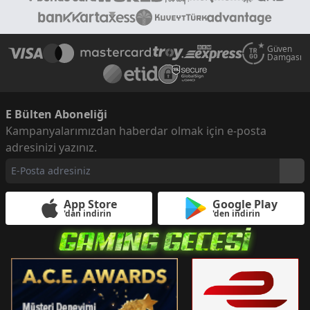
Güven
Damgası
E Bülten Aboneliği
Kampanyalarımızdan haberdar olmak için e-posta
adresinizi yazınız.
App Store
Google Play
'dan indirin
'den indirin