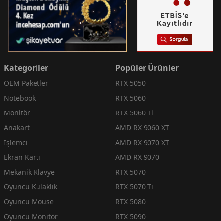
Kategoriler
Popüler Ürünler
OEM Paketler
RTX 5050
Notebook
RTX 5060
Monitör
RTX 5060 Ti
Anakart
AMD RX 9060 XT
İşlemci
AMD RX 9070 XT
Ekran Kartı
AMD RX 9070
Mekanik Klavye
RTX 5070
Oyuncu Kulaklık
RTX 5070 Ti
Oyuncu Mouse
RTX 5080
Oyuncu Monitör
RTX 5090