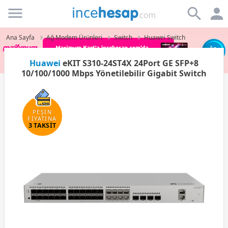
Incehesap
Ana Sayfa
Ağ Modem Ürünleri
Switch
Huawei Switch
Huawei
eKIT S310-24ST4X 24Port GE SFP+8
10/100/1000 Mbps Yönetilebilir Gigabit Switch
PEŞİN
FİYATINA
3 TAKSİT