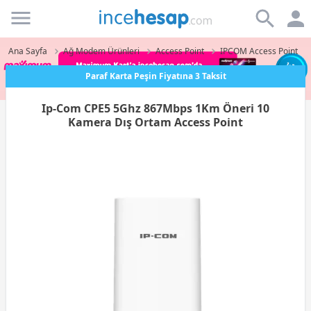
Incehesap
Ana Sayfa
Ağ Modem Ürünleri
Access Point
IPCOM Access Point
Paraf Karta Peşin Fiyatına 3 Taksit
Ip-Com CPE5 5Ghz 867Mbps 1Km Öneri 10
Kamera Dış Ortam Access Point