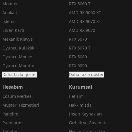
Monitör
RTX 5060 Ti
Anakart
AMD RX 9060 XT
İşlemci
AMD RX 9070 XT
Ekran Kartı
AMD RX 9070
Mekanik Klavye
RTX 5070
Oyuncu Kulaklık
RTX 5070 Ti
Oyuncu Mouse
RTX 5080
Oyuncu Monitör
RTX 5090
Daha fazla göster
Daha fazla göster
Hesabım
Kurumsal
Çözüm Merkezi
İletişim
Müşteri Hizmetleri
Hakkımızda
Panelim
İnsan Kaynakları
Puanlarım
Gizlilik ve Güvenlik
Sepetim
Hesap Numaraları