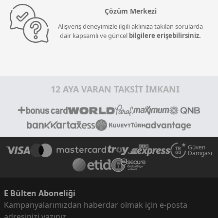
Çözüm Merkezi
Alışveriş deneyimizle ilgili aklınıza takılan sorularda
dair kapsamlı ve güncel
bilgilere erişebilirsiniz.
12 AYA VARAN TAKSİT İMKANI
Güven
Damgası
E Bülten Aboneliği
Kampanyalarımızdan haberdar olmak için e-posta
adresinizi yazınız.