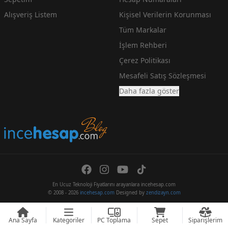
Alışveriş Listem
Kişisel Verilerin Korunması
Tüm Markalar
İşlem Rehberi
Çerez Politikası
Mesafeli Satış Sözleşmesi
Daha fazla göster
En Ucuz Teknoloji Fiyatlarını arayanlara incehesap.com
© 2008 - 2026
incehesap.com
Designed by
zendizayn.com
Ana Sayfa
Kategoriler
PC Toplama
Sepet
Siparişlerim