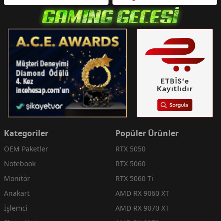
Kategoriler
Popüler Ürünler
OEM Paketler
RTX 5050
Notebook
RTX 5060
Monitör
RTX 5060 Ti
Anakart
AMD RX 9060 XT
İşlemci
AMD RX 9070 XT