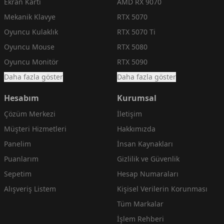
Ekran Kartı
AMD RX 9070
Mekanik Klavye
RTX 5070
Oyuncu Kulaklık
RTX 5070 Ti
Oyuncu Mouse
RTX 5080
Oyuncu Monitör
RTX 5090
Daha fazla göster
Daha fazla göster
Hesabım
Kurumsal
Çözüm Merkezi
İletişim
Müşteri Hizmetleri
Hakkımızda
Panelim
İnsan Kaynakları
Puanlarım
Gizlilik ve Güvenlik
Sepetim
Hesap Numaraları
Alışveriş Listem
Kişisel Verilerin Korunması
Tüm Markalar
İşlem Rehberi