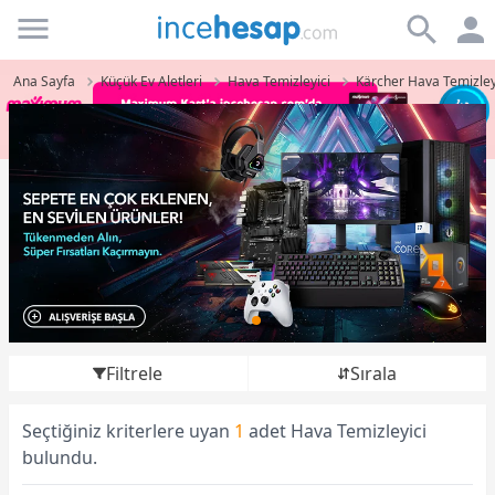
Incehesap
Ana Sayfa
Küçük Ev Aletleri
Hava Temizleyici
Kärcher Hava Temizley
Filtrele
Sırala
Seçtiğiniz kriterlere uyan
1
adet Hava Temizleyici
bulundu.