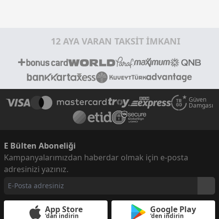
12 AYA VARAN TAKSİT İMKANI
Güven
Damgası
E Bülten Aboneliği
Kampanyalarımızdan haberdar olmak için e-posta
adresinizi yazınız.
App Store
Google Play
'dan indirin
'den indirin