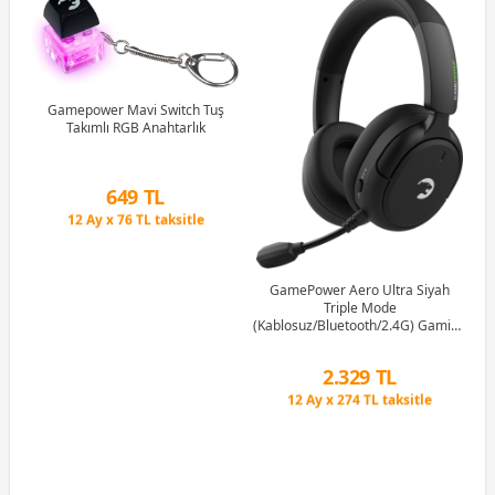
B)
Ram
Gamepower Mavi Switch Tuş
Takımlı RGB Anahtarlık
G
1M
Peşin Fiyatına 3 Taksit
649 TL
12 Ay x 76 TL taksitle
Peşin Fiyatına 3 Taksit
GamePower Aero Ultra Siyah
Triple Mode
(Kablosuz/Bluetooth/2.4G) Gaming
(Oyuncu) Kulaklık
Peşin Fiyatına 3 Taksit
2.329 TL
12 Ay x 274 TL taksitle
Peşin Fiyatına 3 Taksit