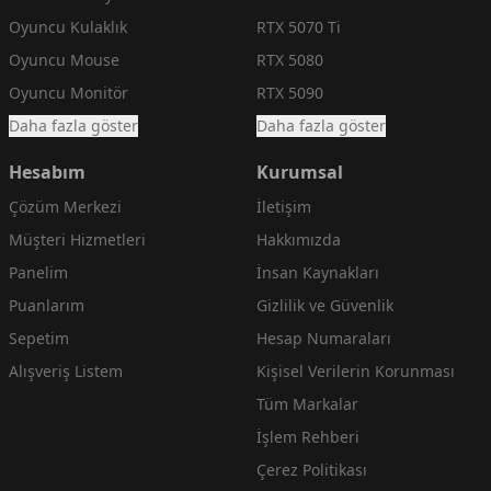
Oyuncu Kulaklık
RTX 5070 Ti
Oyuncu Mouse
RTX 5080
Oyuncu Monitör
RTX 5090
Daha fazla göster
Daha fazla göster
Hesabım
Kurumsal
Çözüm Merkezi
İletişim
Müşteri Hizmetleri
Hakkımızda
Panelim
İnsan Kaynakları
Puanlarım
Gizlilik ve Güvenlik
Sepetim
Hesap Numaraları
Alışveriş Listem
Kişisel Verilerin Korunması
Tüm Markalar
İşlem Rehberi
Çerez Politikası