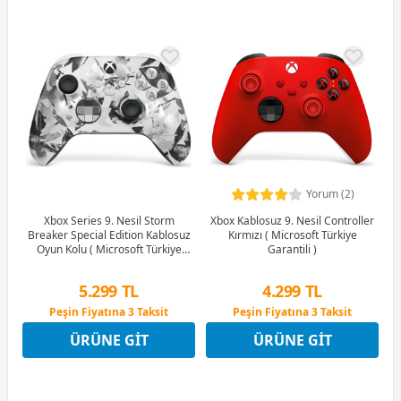
Yorum (2)
Xbox Series 9. Nesil Storm
Xbox Kablosuz 9. Nesil Controller
Breaker Special Edition Kablosuz
Kırmızı ( Microsoft Türkiye
Oyun Kolu ( Microsoft Türkiye
Garantili )
Garantili )
5.299 TL
4.299 TL
Peşin Fiyatına 3 Taksit
Peşin Fiyatına 3 Taksit
9 Ay x 736 TL taksitle
9 Ay x 597 TL taksitle
ÜRÜNE GIT
ÜRÜNE GIT
Peşin Fiyatına 3 Taksit
Peşin Fiyatına 3 Taksit