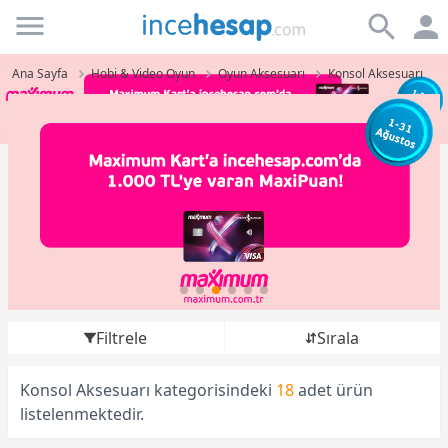
Incehesap
Ana Sayfa
Hobi & Video Oyun
Oyun Aksesuarı
Konsol Aksesuarı
Filtrele
Sırala
Konsol Aksesuarı kategorisindeki
18
adet ürün
listelenmektedir.