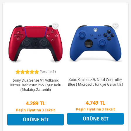
Yorum (1)
Xbox Kablosuz 9. Nesil Controller
Sony DualSense V1 Volkanik
Blue ( Microsoft Türkiye Garantili )
Kırmızı Kablosuz PS5 Oyun Kolu
(İthalatçı Garantili)
4.749 TL
4.289 TL
Peşin Fiyatına 3 Taksit
Peşin Fiyatına 3 Taksit
9 Ay x 659 TL taksitle
9 Ay x 595 TL taksitle
ÜRÜNE GIT
Peşin Fiyatına 3 Taksit
ÜRÜNE GIT
Peşin Fiyatına 3 Taksit