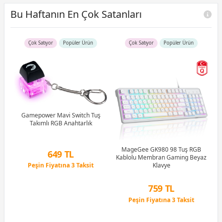
Bu Haftanın En Çok Satanları
Çok Satıyor
Popüler Ürün
Çok Satıyor
Popüler Ürün
R5
u)
)
Gamepower Mavi Switch Tuş
Takımlı RGB Anahtarlık
Li
MageGee GK980 98 Tuş RGB
649 TL
Kablolu Membran Gaming Beyaz
Peşin Fiyatına 3 Taksit
Klavye
12 Ay x 76 TL taksitle
Peşin Fiyatına 3 Taksit
759 TL
Peşin Fiyatına 3 Taksit
12 Ay x 89 TL taksitle
Peşin Fiyatına 3 Taksit