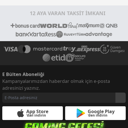
12 AYA VARAN TAKSİT İMKANI
Güven
Damgası
E Bülten Aboneliği
Kampanyalarımızdan haberdar olmak için e-posta
adresinizi yazınız.
App Store
Google Play
'dan indirin
'den indirin