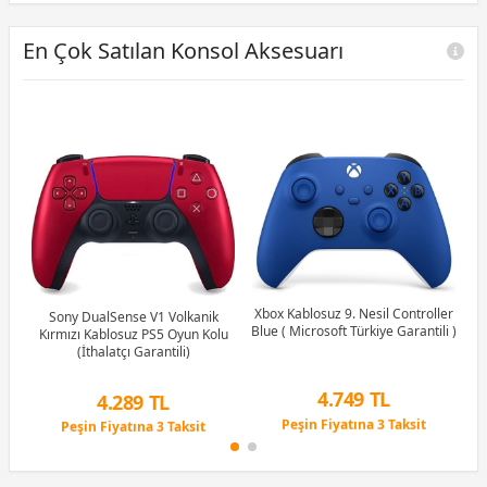
En Çok Satılan Konsol Aksesuarı
Xbox Kablosuz 9. Nesil Controller
er
X
Sony DualSense V1 Volkanik
Blue ( Microsoft Türkiye Garantili )
tili
Kır
Kırmızı Kablosuz PS5 Oyun Kolu
(İthalatçı Garantili)
4.749 TL
4.289 TL
Peşin Fiyatına 3 Taksit
Peşin Fiyatına 3 Taksit
9 Ay x 659 TL taksitle
9 Ay x 595 TL taksitle
Peşin Fiyatına 3 Taksit
Peşin Fiyatına 3 Taksit