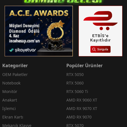
Kategoriler
Popüler Ürünler
OEM Paketler
RTX 5050
Notebook
RTX 5060
Monitör
RTX 5060 Ti
Anakart
AMD RX 9060 XT
İşlemci
AMD RX 9070 XT
Ekran Kartı
AMD RX 9070
Mekanik Klavye
RTX 5070