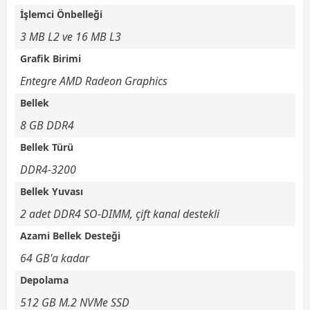
İşlemci Önbelleği
3 MB L2 ve 16 MB L3
Grafik Birimi
Entegre AMD Radeon Graphics
Bellek
8 GB DDR4
Bellek Türü
DDR4-3200
Bellek Yuvası
2 adet DDR4 SO-DIMM, çift kanal destekli
Azami Bellek Desteği
64 GB'a kadar
Depolama
512 GB M.2 NVMe SSD