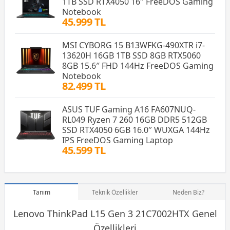
1TB SSD RTX4050 16″ FreeDOS Gaming
Notebook
45.999 TL
MSI CYBORG 15 B13WFKG-490XTR i7-
13620H 16GB 1TB SSD 8GB RTX5060
8GB 15.6″ FHD 144Hz FreeDOS Gaming
Notebook
82.499 TL
ASUS TUF Gaming A16 FA607NUQ-
RL049 Ryzen 7 260 16GB DDR5 512GB
SSD RTX4050 6GB 16.0″ WUXGA 144Hz
IPS FreeDOS Gaming Laptop
45.599 TL
Tanım
Teknik Özellikler
Neden Biz?
Lenovo ThinkPad L15 Gen 3 21C7002HTX Genel
Özellikleri