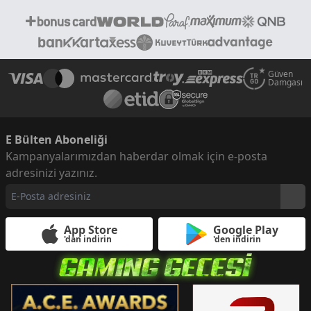
Güven
Damgası
E Bülten Aboneliği
Kampanyalarımızdan haberdar olmak için e-posta
adresinizi yazınız.
App Store
Google Play
'dan indirin
'den indirin