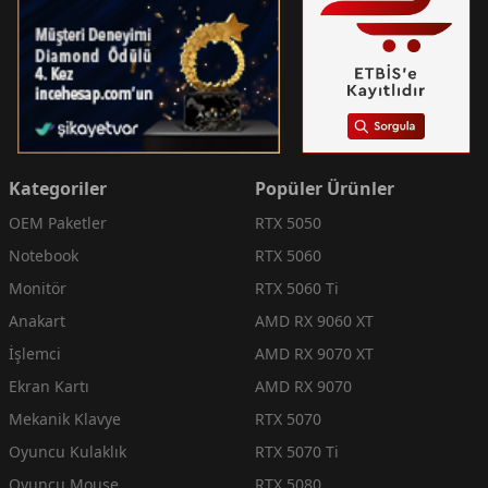
Kategoriler
Popüler Ürünler
OEM Paketler
RTX 5050
Notebook
RTX 5060
Monitör
RTX 5060 Ti
Anakart
AMD RX 9060 XT
İşlemci
AMD RX 9070 XT
Ekran Kartı
AMD RX 9070
Mekanik Klavye
RTX 5070
Oyuncu Kulaklık
RTX 5070 Ti
Oyuncu Mouse
RTX 5080