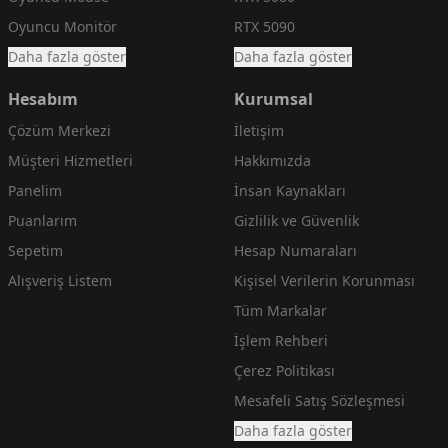
Oyuncu Monitör
RTX 5090
Daha fazla göster
Daha fazla göster
Hesabım
Kurumsal
Çözüm Merkezi
İletişim
Müşteri Hizmetleri
Hakkımızda
Panelim
İnsan Kaynakları
Puanlarım
Gizlilik ve Güvenlik
Sepetim
Hesap Numaraları
Alışveriş Listem
Kişisel Verilerin Korunması
Tüm Markalar
İşlem Rehberi
Çerez Politikası
Mesafeli Satış Sözleşmesi
Daha fazla göster