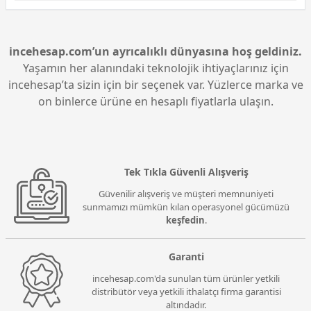
Evet, Lenovo L15 Thinkpad 21C7002HTX, kablosuz
bağlantı ve Bluetooth özelliği ile donatılmıştır. Bu,
kablosuz ağlara ve Bluetooth destekli cihazlara
kolayca bağlanabilmenizi sağlar.
incehesap.com’un ayrıcalıklı dünyasına hoş geldiniz.
Yaşamın her alanındaki teknolojik ihtiyaçlarınız için
incehesap’ta sizin için bir seçenek var. Yüzlerce marka ve
on binlerce ürüne en hesaplı fiyatlarla ulaşın.
Tek Tıkla Güvenli Alışveriş
Güvenilir alışveriş ve müşteri memnuniyeti
sunmamızı mümkün kılan operasyonel gücümüzü
keşfedin
.
Garanti
incehesap.com'da sunulan tüm ürünler yetkili
distribütör veya yetkili ithalatçı firma garantisi
altındadır.