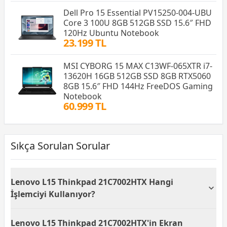
Dell Pro 15 Essential PV15250-004-UBU
Core 3 100U 8GB 512GB SSD 15.6″ FHD
120Hz Ubuntu Notebook
23.199 TL
MSI CYBORG 15 MAX C13WF-065XTR i7-
13620H 16GB 512GB SSD 8GB RTX5060
8GB 15.6″ FHD 144Hz FreeDOS Gaming
Notebook
60.999 TL
Sıkça Sorulan Sorular
Lenovo L15 Thinkpad 21C7002HTX Hangi
İşlemciyi Kullanıyor?
Lenovo L15 Thinkpad 21C7002HTX, AMD Ryzen 5
Lenovo L15 Thinkpad 21C7002HTX'in Ekran
5675U işlemciye sahiptir. Bu işlemci, 4.30 GHz