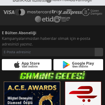
Güven
Damgası
E Bülten Aboneliği
Kampanyalarımızdan haberdar olmak için e-posta
adresinizi yazınız.
App Store
Google Play
'dan indirin
'den indirin