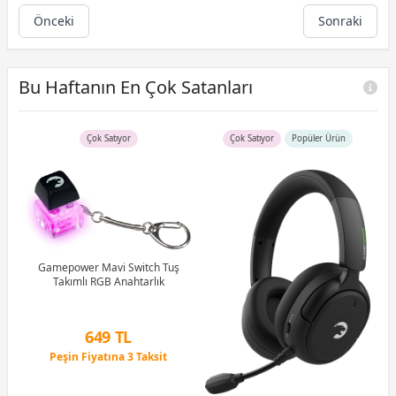
Önceki
Sonraki
Bu Haftanın En Çok Satanları
Çok Satıyor
Çok Satıyor
Popüler Ürün
uş
Gamepower Mavi Switch Tuş
tch
Takımlı RGB Anahtarlık
G
1M
649 TL
Peşin Fiyatına 3 Taksit
12 Ay x 76 TL taksitle
Peşin Fiyatına 3 Taksit