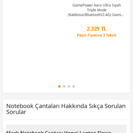
GamePower Aero Ultra Siyah
Triple Mode
(Kablosuz/Bluetooth/2.4G) Gaming
(Oyuncu) Kulaklık
2.329 TL
Peşin Fiyatına 3 Taksit
12 Ay x 274 TL taksitle
Peşin Fiyatına 3 Taksit
Notebook Çantaları Hakkında Sıkça Sorulan
Sorular
Mack Notebook Çantası Hangi Laptop Ekran