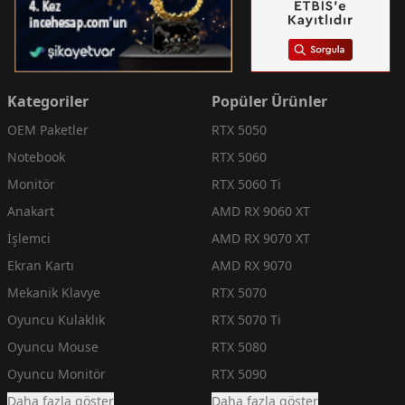
Kategoriler
Popüler Ürünler
OEM Paketler
RTX 5050
Notebook
RTX 5060
Monitör
RTX 5060 Ti
Anakart
AMD RX 9060 XT
İşlemci
AMD RX 9070 XT
Ekran Kartı
AMD RX 9070
Mekanik Klavye
RTX 5070
Oyuncu Kulaklık
RTX 5070 Ti
Oyuncu Mouse
RTX 5080
Oyuncu Monitör
RTX 5090
Daha fazla göster
Daha fazla göster