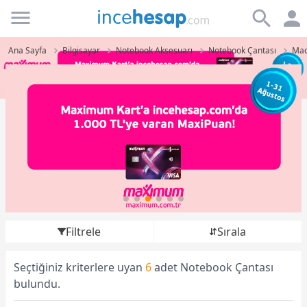
Incehesap
Ana Sayfa
Bilgisayar
Notebook Aksesuarı
Notebook Çantası
Mac
Filtrele
Sırala
Seçtiğiniz kriterlere uyan
6
adet Notebook Çantası
bulundu.