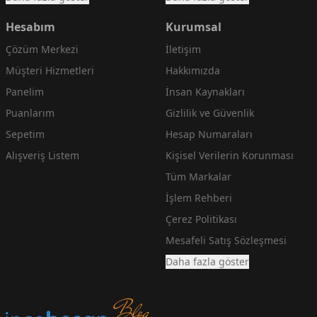
Hesabım
Kurumsal
Çözüm Merkezi
İletişim
Müşteri Hizmetleri
Hakkımızda
Panelim
İnsan Kaynakları
Puanlarım
Gizlilik ve Güvenlik
Sepetim
Hesap Numaraları
Alışveriş Listem
Kişisel Verilerin Korunması
Tüm Markalar
İşlem Rehberi
Çerez Politikası
Mesafeli Satış Sözleşmesi
Daha fazla göster