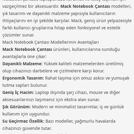
serisi gibi gelişmiş seçenekler daha yüksek fiyatlı
vazgeçilmez bir aksesuardır.
Mack Notebook Çantası
modelleri,
olabilir. Kullanıcılar ihtiyaçlarına göre bütçelerine en
şık tasarımı ve dayanıklı malzeme yapısıyla kullanıcıların
uygun modeli seçebilir.
ihtiyaçlarını en iyi şekilde karşılar. Mack, geniş ürün yelpazesiyle
farklı kullanıcı gruplarına hitap eden fonksiyonel ve estetik
çözümler sunar.
Mack Notebook Çantası Modellerinin Avantajları
Mack Notebook Çantası
ürünleri, kullanıcılarına sunduğu
avantajlarla öne çıkar:
Dayanıklı Malzeme:
Yüksek kaliteli malzemelerden üretilmiş
olup cihazınızı darbelere ve çizilmelere karşı korur.
Ergonomik Tasarım:
Rahat taşıma için omuz askısı ve yumuşak
tutma sapları bulunur.
Geniş İç Hacim:
Laptop dışında şarj cihazı, mouse ve diğer
aksesuarlarınızı taşımanız için ekstra alan sunar.
Şık Görünüm:
Modern ve minimalist tasarımlar, iş ve günlük
kullanım için uygundur.
Su Geçirmez Özellik:
Bazı modeller, yağmurlu havalarda
cihazınızı güvende tutar.