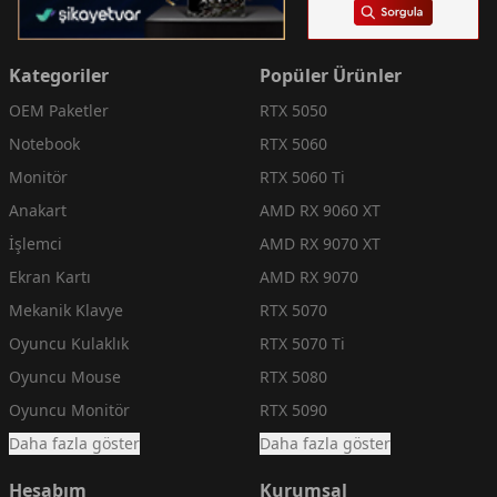
Kategoriler
Popüler Ürünler
OEM Paketler
RTX 5050
Notebook
RTX 5060
Monitör
RTX 5060 Ti
Anakart
AMD RX 9060 XT
İşlemci
AMD RX 9070 XT
Ekran Kartı
AMD RX 9070
Mekanik Klavye
RTX 5070
Oyuncu Kulaklık
RTX 5070 Ti
Oyuncu Mouse
RTX 5080
Oyuncu Monitör
RTX 5090
Daha fazla göster
Daha fazla göster
Hesabım
Kurumsal