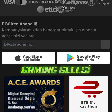
Güven
Damgası
E Bülten Aboneliği
Kampanyalarımızdan haberdar olmak için e-posta
adresinizi yazınız.
App Store
Google Play
'dan indirin
'den indirin