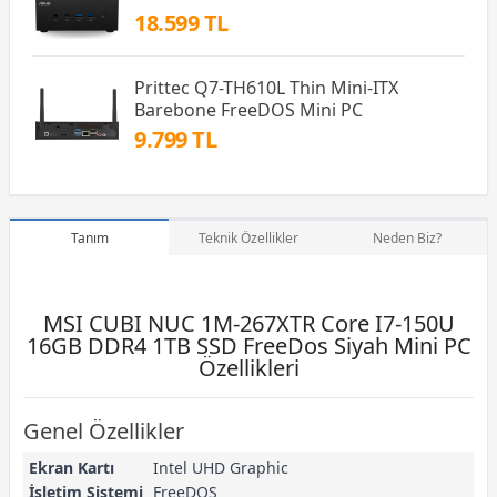
18.599 TL
Prittec Q7-TH610L Thin Mini-ITX
Barebone FreeDOS Mini PC
9.799 TL
Tanım
Teknik Özellikler
Neden Biz?
MSI CUBI NUC 1M-267XTR Core I7-150U
16GB DDR4 1TB SSD FreeDos Siyah Mini PC
Özellikleri
Genel Özellikler
Ekran Kartı
Intel UHD Graphic
İşletim Sistemi
FreeDOS