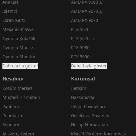
Anakart
AMD RX 9060 XT
İşlemci
AMD RX 9070 XT
Ekran Kartı
AMD RX 9070
Mekanik Klavye
RTX 5070
Oyuncu Kulaklık
RTX 5070 Ti
Oyuncu Mouse
RTX 5080
Oyuncu Monitör
RTX 5090
Daha fazla göster
Daha fazla göster
Hesabım
Kurumsal
Çözüm Merkezi
İletişim
Müşteri Hizmetleri
Hakkımızda
Panelim
İnsan Kaynakları
Puanlarım
Gizlilik ve Güvenlik
Sepetim
Hesap Numaraları
Alışveriş Listem
Kişisel Verilerin Korunması