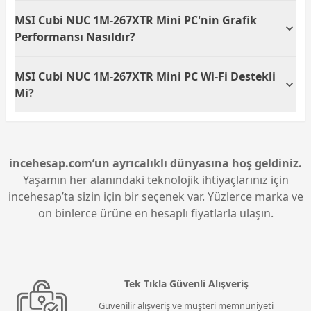
sayesinde daha hızlı veri erişimi ve sistem
MSI Cubi NUC 1M-267XTR Mini PC, FreeDOS işletim
MSI Cubi NUC 1M-267XTR Mini PC'nin Grafik
performansı sunmaktadır.
sistemi ile birlikte gelmektedir. FreeDOS, kullanıcılara
özgürce tercih ettikleri bir işletim sistemini yükleme
Performansı Nasıldır?
fırsatı sunar. Bu sayede, kullanıcılar çalışma
gereksinimlerine en uygun işletim sistemini seçme
MSI Cubi NUC 1M-267XTR Mini PC, Intel UHD
MSI Cubi NUC 1M-267XTR Mini PC Wi-Fi Destekli
esnekliği kazanır.
Graphics ekran kartı ile donatılmıştır. Bu grafik kartı,
günlük kullanım ve temel grafik işlemlerinin yanı sıra
Mi?
yüksek çözünürlükte video izleme ve basit oyun
deneyimleri için yeterli performansı sunar. Daha
Evet, MSI Cubi NUC 1M-267XTR Mini PC Wi-Fi
yoğun grafik işlemleri için ise harici ekran kartı
desteğine sahiptir. Bu özellik sayesinde, kablolu
kullanmayı düşünebilirsiniz.
bağlantıya ihtiyaç duymadan yüksek hızda internet
bağlantısı sağlayabilir ve kablosuz ağlara kolayca
incehesap.com’un ayrıcalıklı dünyasına hoş geldiniz.
erişebilirsiniz. Bu, ev veya ofis ortamınızda daha
Yaşamın her alanındaki teknolojik ihtiyaçlarınız için
esnek çalışma olanakları sunar.
incehesap’ta sizin için bir seçenek var. Yüzlerce marka ve
on binlerce ürüne en hesaplı fiyatlarla ulaşın.
Tek Tıkla Güvenli Alışveriş
Güvenilir alışveriş ve müşteri memnuniyeti