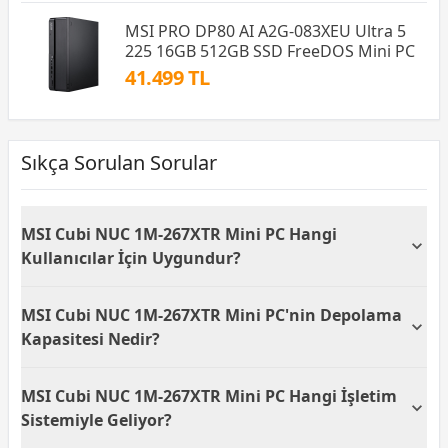
MSI PRO DP80 AI A2G-083XEU Ultra 5
225 16GB 512GB SSD FreeDOS Mini PC
41.499 TL
Sıkça Sorulan Sorular
MSI Cubi NUC 1M-267XTR Mini PC Hangi
Kullanıcılar İçin Uygundur?
MSI Cubi NUC 1M-267XTR Mini PC, yüksek
MSI Cubi NUC 1M-267XTR Mini PC'nin Depolama
performans ve taşınabilirlik arayan kullanıcılar için
mükemmel bir seçimdir. Güçlü Intel Core i7 işlemcisi
Kapasitesi Nedir?
ve 16GB RAM kapasitesi, çoklu görevleri rahatça
yapmanıza olanak tanır. Bu özellikler, hem iş
MSI Cubi NUC 1M-267XTR Mini PC, 1 TB SSD
MSI Cubi NUC 1M-267XTR Mini PC Hangi İşletim
amacıyla profesyonel kullanım hem de kişisel
depolama kapasitesine sahiptir. Bu geniş depolama
eğlence ihtiyaçlarını karşılamak için idealdir.
alanı; belgeler, medya dosyaları ve oyunlar gibi çok
Sistemiyle Geliyor?
sayıda veriyi saklamanıza olanak tanır. SSD teknolojisi