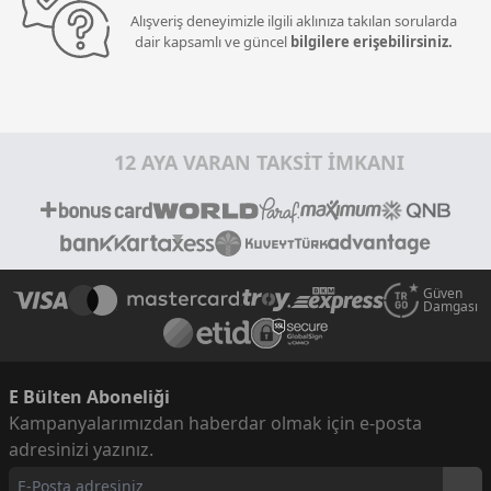
Alışveriş deneyimizle ilgili aklınıza takılan sorularda
dair kapsamlı ve güncel
bilgilere erişebilirsiniz.
12 AYA VARAN TAKSİT İMKANI
Güven
Damgası
E Bülten Aboneliği
Kampanyalarımızdan haberdar olmak için e-posta
adresinizi yazınız.