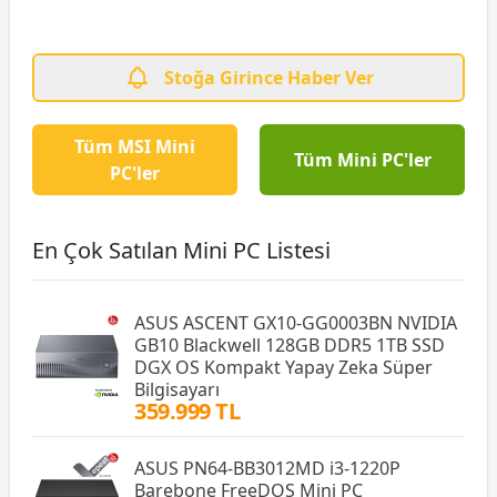
Stoğa Girince Haber Ver
Tüm MSI Mini
Tüm Mini PC'ler
PC'ler
En Çok Satılan Mini PC Listesi
ASUS ASCENT GX10-GG0003BN NVIDIA
GB10 Blackwell 128GB DDR5 1TB SSD
DGX OS Kompakt Yapay Zeka Süper
Bilgisayarı
359.999 TL
ASUS PN64-BB3012MD i3-1220P
Barebone FreeDOS Mini PC