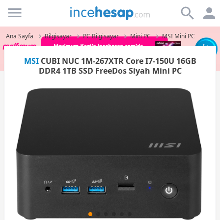
Incehesap
Ana Sayfa
Bilgisayar
PC Bilgisayar
Mini PC
MSI Mini PC
MSI
CUBI NUC 1M-267XTR Core I7-150U 16GB
DDR4 1TB SSD FreeDos Siyah Mini PC