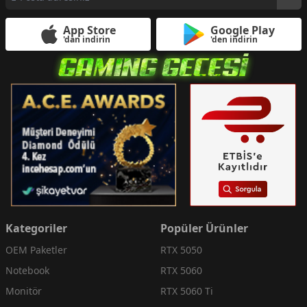
App Store
Google Play
'dan indirin
'den indirin
Kategoriler
Popüler Ürünler
OEM Paketler
RTX 5050
Notebook
RTX 5060
Monitör
RTX 5060 Ti