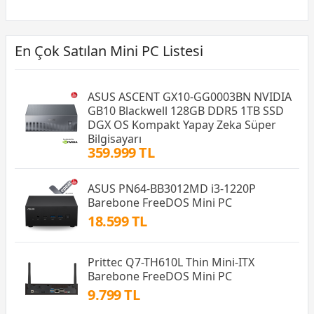
En Çok Satılan Mini PC Listesi
ASUS ASCENT GX10-GG0003BN NVIDIA
GB10 Blackwell 128GB DDR5 1TB SSD
DGX OS Kompakt Yapay Zeka Süper
Bilgisayarı
359.999 TL
ASUS PN64-BB3012MD i3-1220P
Barebone FreeDOS Mini PC
18.599 TL
Prittec Q7-TH610L Thin Mini-ITX
Barebone FreeDOS Mini PC
9.799 TL