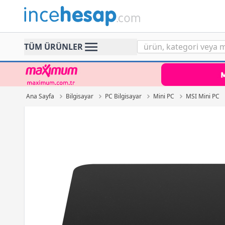
Incehesap
TÜM ÜRÜNLER
Ana Sayfa
Bilgisayar
PC Bilgisayar
Mini PC
MSI Mini PC