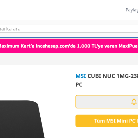
Payla
MSI
CUBI NUC 1MG-238
PC
Tüm MSI Mini PC'l