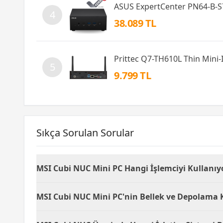
ASUS ExpertCenter PN64-B-
4
38.089 TL
Prittec Q7-TH610L Thin Mini
5
9.799 TL
Sıkça Sorulan Sorular
MSI Cubi NUC Mini PC Hangi İşlemciyi Kullanıy
MSI Cubi NUC 1MG-238BEU, Intel Core i5 işlemciy
MSI Cubi NUC Mini PC'nin Bellek ve Depolama K
MSI Cubi NUC, bellek ve depolama kapasitesi içer