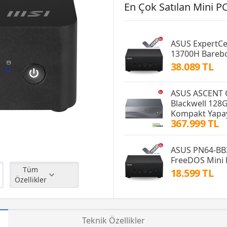
En Çok Satılan Mini PC
ASUS ExpertCe
13700H Bareb
38.089 TL
ASUS ASCENT 
Blackwell 128
Kompakt Yapay
367.999 TL
ASUS PN64-BB
FreeDOS Mini 
Tüm
18.599 TL
Özellikler
Teknik Özellikler