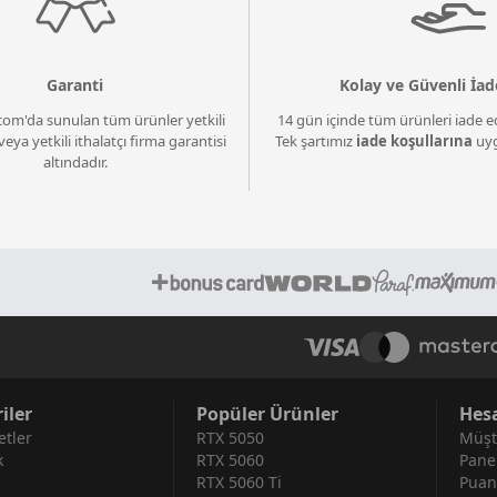
Garanti
Kolay ve Güvenli İad
com'da sunulan tüm ürünler yetkili
14 gün içinde tüm ürünleri iade ed
veya yetkili ithalatçı firma garantisi
Tek şartımız
iade koşullarına
uyg
altındadır.
iler
Popüler Ürünler
Hes
tler
RTX 5050
Müşt
k
RTX 5060
Pane
RTX 5060 Ti
Puan