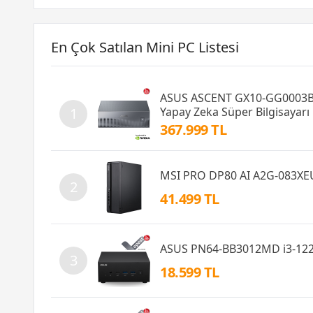
En Çok Satılan Mini PC Listesi
ASUS ASCENT GX10-GG0003B
Yapay Zeka Süper Bilgisayarı
1
367.999 TL
MSI PRO DP80 AI A2G-083XEU
2
41.499 TL
ASUS PN64-BB3012MD i3-122
3
18.599 TL