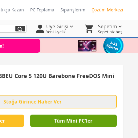
ştıkça Kazan
PC Toplama
Siparişlerim
Çözüm Merkezi
Üye Girişi
Sepetim
Yeni Üyelik
Sepetiniz boş
BEU Core 5 120U Barebone FreeDOS Mini
Stoğa Girince Haber Ver
er
Tüm Mini PC'ler