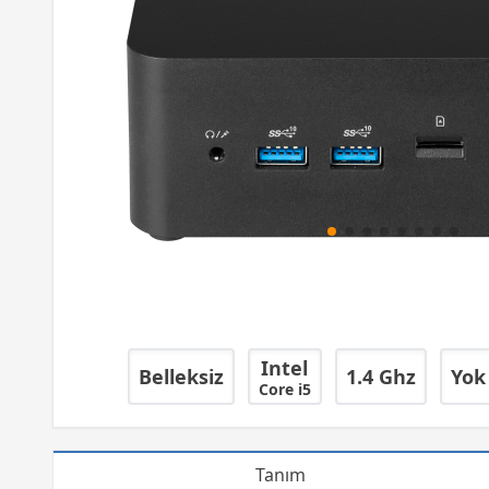
Intel
Belleksiz
1.4 Ghz
Yok
Core i5
Tanım