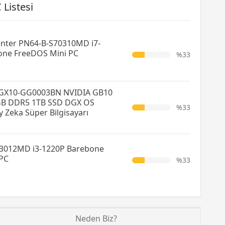
 Listesi
nter PN64-B-S70310MD i7-
one FreeDOS Mini PC
%33
GX10-GG0003BN NVIDIA GB10
GB DDR5 1TB SSD DGX OS
%33
 Zeka Süper Bilgisayarı
3012MD i3-1220P Barebone
PC
%33
Neden Biz?