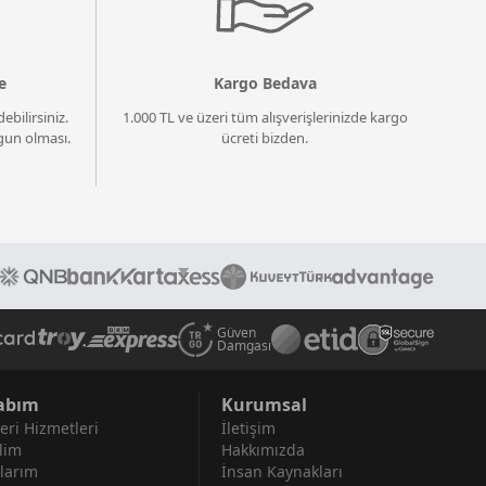
e
Kargo Bedava
ebilirsiniz.
1.000 TL ve üzeri tüm alışverişlerinizde kargo
un olması.
ücreti bizden.
Güven
Damgası
abım
Kurumsal
eri Hizmetleri
İletişim
lim
Hakkımızda
larım
İnsan Kaynakları