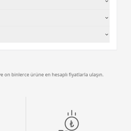
i işletim sistemini kendileri yükleyebilir, bu
u ihtiyacı ek donanımlarla karşılayabilir.
 kolayca bağlanabilmesini sağlar ve kablolara
e on binlerce ürüne en hesaplı fiyatlarla ulaşın.