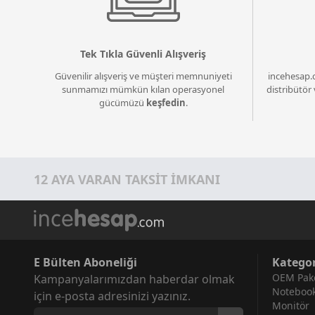
Tek Tıkla Güvenli Alışveriş
Güvenilir alışveriş ve müşteri memnuniyeti
incehesap.
sunmamızı mümkün kılan operasyonel
distribütör 
gücümüzü
keşfedin
.
12 AYA VARAN TAKSİT İMKANI
E Bülten Aboneliği
Kategor
OEM Pake
Kampanyalarımızdan haberdar olmak
Noteboo
için e-posta adresinizi yazınız.
Monitör