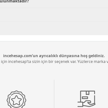
 Bulunmaktadır?
şletim sistemi bulunmamaktadır. Kullanıcılar tercih ettikler
bulunmamaktadır. Harici bir çözüm istenirse, kullanıcılar b
 özelliği bulunmaktadır. Bu, kullanıcıların kablosuz ağlara
incehesap.com’un ayrıcalıklı dünyasına hoş geldiniz.
 için incehesap’ta sizin için bir seçenek var. Yüzlerce marka v