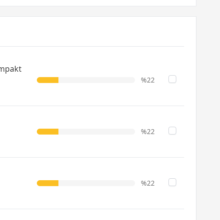
ompakt
%22
%22
%22