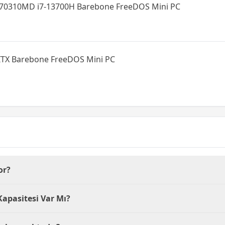
S70310MD i7-13700H Barebone FreeDOS Mini PC
-ITX Barebone FreeDOS Mini PC
or?
e sahiptir. Bu işlemci, 1.33GHz hızında çalışır ve enerji veri
apasitesi Var Mı?
meyen bir barebone PC'dir. Kullanıcılar bu parçaları ihtiyaçl