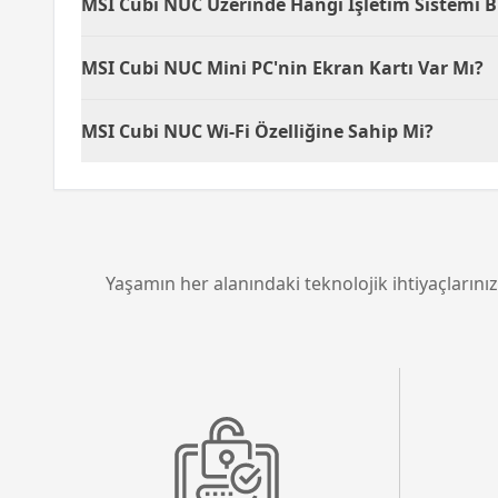
MSI Cubi NUC Üzerinde Hangi İşletim Sistemi
MSI Cubi NUC 1MG-238BEU üzerinde herhangi bir i
MSI Cubi NUC Mini PC'nin Ekran Kartı Var Mı?
da esneklik sağlar.
MSI Cubi NUC 1MG-238BEU modelinde ekran kartı 
MSI Cubi NUC Wi-Fi Özelliğine Sahip Mi?
Evet, MSI Cubi NUC 1MG-238BEU modelinde Wi-Fi
olan ihtiyacı azaltır.
Yaşamın her alanındaki teknolojik ihtiyaçlarınız