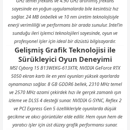
GHz temel frekans ve 4.90 GHz artırılmış frekans
sayesinde en yoğun uygulamalarda bile kesintisiz hız
sağlar. 24 MB önbellek ve 10 nm üretim teknolojisiyle
enerji verimliliği ve performans bir arada sunulur. Intel’in
sunduğu ileri işlemci teknolojileri sayesinde, oyun ve
profesyonel işler için ideal bir dizüstü bilgisayardır.
Gelişmiş Grafik Teknolojisi ile
Sürükleyici Oyun Deneyimi
MSI Cyborg 15 B13WEKG-613XTR, NVIDIA GeForce RTX
5050 ekran kartı ile en yeni oyunları yüksek ayarlarda
oynamanızı sağlar. 8 GB GDDR6 bellek, 2310 MHz temel
ve 2570 MHz azami çekirdek hızı ile gerçek zamanlı ışın
izleme ve DLSS 4 desteği sunar. NVIDIA G-SYNC, Reflex 2
ve PCI Express Gen 5 özellikleriyle oyunlarda düşük
gecikme ve akıcı görüntüler elde edilir. Hem oyun hem de
yaratıcı işler için üst düzey grafik performansı sunar.