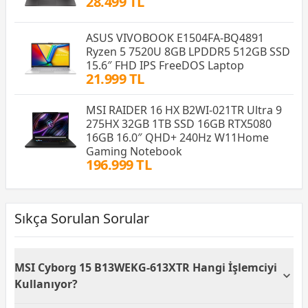
28.499 TL
ASUS VIVOBOOK E1504FA-BQ4891
Ryzen 5 7520U 8GB LPDDR5 512GB SSD
15.6″ FHD IPS FreeDOS Laptop
21.999 TL
MSI RAIDER 16 HX B2WI-021TR Ultra 9
275HX 32GB 1TB SSD 16GB RTX5080
16GB 16.0″ QHD+ 240Hz W11Home
Gaming Notebook
196.999 TL
Sıkça Sorulan Sorular
MSI Cyborg 15 B13WEKG-613XTR Hangi İşlemciyi
Kullanıyor?