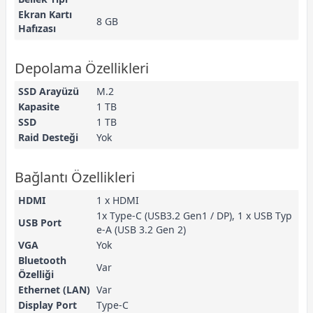
Ekran Kartı
8 GB
Hafızası
Depolama Özellikleri
SSD Arayüzü
M.2
Kapasite
1 TB
SSD
1 TB
Raid Desteği
Yok
Bağlantı Özellikleri
HDMI
1 x HDMI
1x Type-C (USB3.2 Gen1 / DP), 1 x USB Typ
USB Port
e-A (USB 3.2 Gen 2)
VGA
Yok
Bluetooth
Var
Özelliği
Ethernet (LAN)
Var
Display Port
Type-C