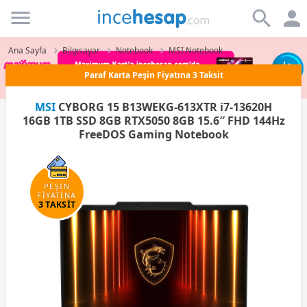
Incehesap
Ana Sayfa
Bilgisayar
Notebook
MSI Notebook
Paraf Karta Peşin Fiyatına 3 Taksit
MSI
CYBORG 15 B13WEKG-613XTR i7-13620H
16GB 1TB SSD 8GB RTX5050 8GB 15.6″ FHD 144Hz
FreeDOS Gaming Notebook
PEŞİN
FİYATINA
3 TAKSİT