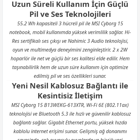
Uzun Süreli Kullanım İçin Güçlü
Pil ve Ses Teknolojileri
55.2 Wh kapasiteli 3 hücreli pil ile MSI Cyborg 15
notebook, mobil kullanımda yüksek verimlilik sağlar. Hi-
Res sertifikalı ses çıkışı ve Nahimic 3 Audio teknolojisi,
oyun ve multimedya deneyimini zenginleştirir. 2 x 2W
hoparlör ile net ve güçlü bir ses kalitesi elde edilir. Hem
taşınabilirlik hem de uzun süre kullanım için optimize
edilmiş pil ve ses özellikleri sunar.
Yeni Nesil Kablosuz Bağlantı ile
Kesintisiz İletişim
MSI Cyborg 15 B13WEKG-613XTR, Wi-Fi 6E (802.11ax)
teknolojisi ve Bluetooth 5.3 ile hızlı ve güvenilir kablosuz
bağlantı sağlar. Gigabit Ethernet portu, yüksek hızda
kablolu internet erişimi sunar. Gelişmiş ağ donanımı
sayesinde, çok oyunculu oyunlarda ve büyük veri