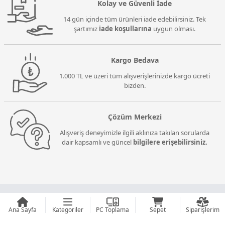
Kolay ve Güvenli İade
14 gün içinde tüm ürünleri iade edebilirsiniz. Tek
şartımız
iade koşullarına
uygun olması.
Kargo Bedava
1.000 TL ve üzeri tüm alışverişlerinizde kargo ücreti
bizden.
Çözüm Merkezi
Alışveriş deneyimizle ilgili aklınıza takılan sorularda
dair kapsamlı ve güncel
bilgilere erişebilirsiniz.
12 AYA VARAN TAKSİT İMKANI
Ana Sayfa
Kategoriler
PC Toplama
Sepet
Siparişlerim