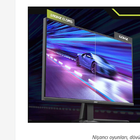
Nişancı oyunları, dövü