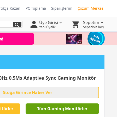
ştıkça Kazan
PC Toplama
Siparişlerim
Çözüm Merkezi
Üye Girişi
Sepetim
Yeni Üyelik
Sepetiniz boş
Hz 0.5Ms Adaptive Sync Gaming Monitör
Stoğa Girince Haber Ver
törler
Tüm Gaming Monitörler