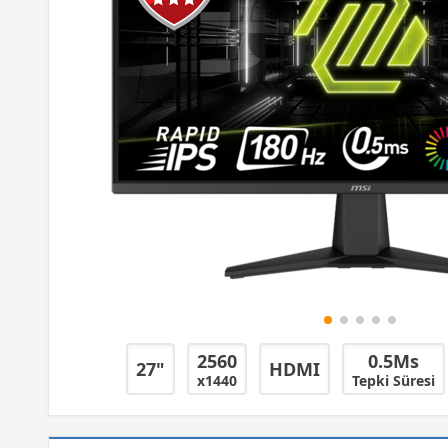
2560
0.5Ms
27"
HDMI
x1440
Tepki Süresi