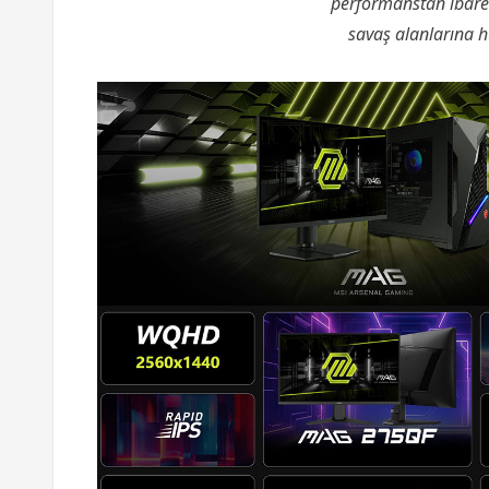
performanstan ibaret 
savaş alanlarına h