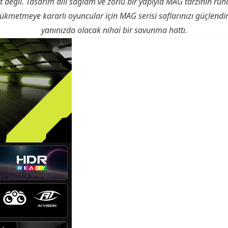
değil. Tasarım dili sağlam ve zorlu bir yapıyla MAG tarzının ruhu
ükmetmeye kararlı oyuncular için MAG serisi saflarınızı güçlend
yanınızda olacak nihai bir savunma hattı.