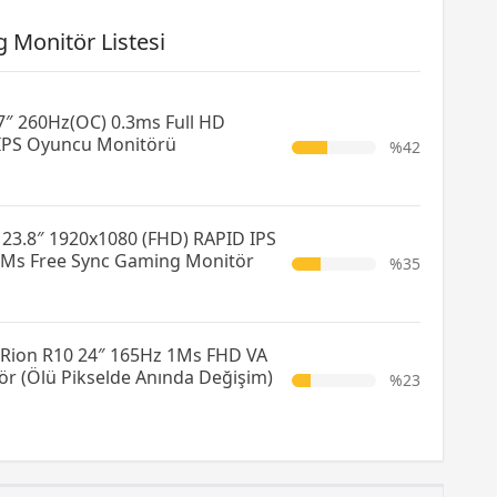
 Monitör Listesi
″ 260Hz(OC) 0.3ms Full HD
 IPS Oyuncu Monitörü
%42
23.8″ 1920x1080 (FHD) RAPID IPS
5Ms Free Sync Gaming Monitör
%35
Rion R10 24″ 165Hz 1Ms FHD VA
r (Ölü Pikselde Anında Değişim)
%23