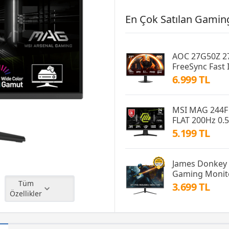
En Çok Satılan Gaming
AOC 27G50Z 27
FreeSync Fast
6.999 TL
MSI MAG 244F 
FLAT 200Hz 0.
5.199 TL
James Donkey 
Gaming Monitö
Tüm
3.699 TL
Özellikler