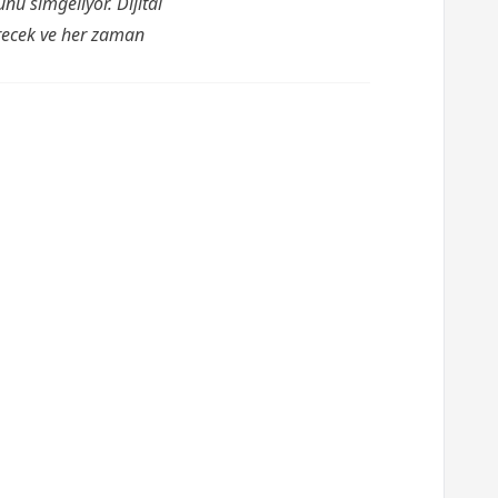
nu simgeliyor. Dijital
irecek ve her zaman