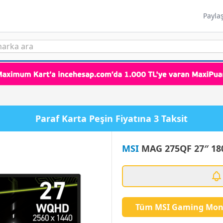
Payla
Paraf Karta Peşin Fiyatına 3 Taksit
MSI
MAG 275QF 27″ 180
Tüm MSI Gaming Moni